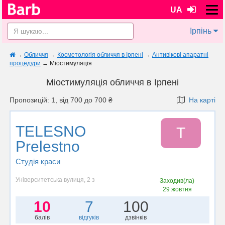
UA
Ірпінь
→
Обличчя
→
Косметологія обличчя в Ірпені
→
Антивікові апаратні
процедури
→
Міостимуляція
Міостимуляція обличчя в Ірпені
Пропозицій: 1, від 700 до 700 ₴
На карті
TELESNO
T
Prelestno
Студія краси
Університетська вулиця, 2 з
Заходив(ла)
29 жовтня
10
7
100
балів
відгуків
дзвінків