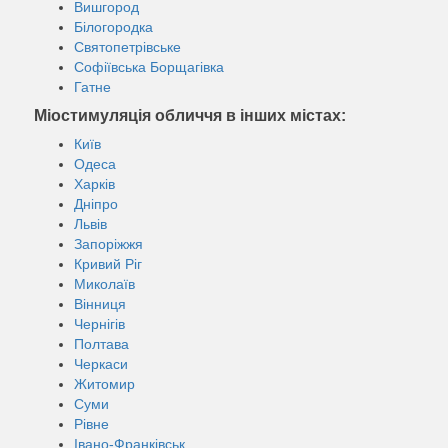
Вишгород
Білогородка
Святопетрівське
Софіївська Борщагівка
Гатне
Міостимуляція обличчя в інших містах:
Київ
Одеса
Харків
Дніпро
Львів
Запоріжжя
Кривий Ріг
Миколаїв
Вінниця
Чернігів
Полтава
Черкаси
Житомир
Суми
Рівне
Івано-Франківськ