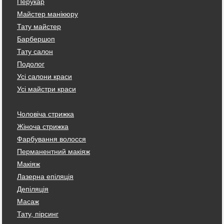
Перукар
Майстер манікюру
Тату майстер
Барбершоп
Тату салон
Подолог
Усі салони краси
Усі майстри краси
Чоловіча стрижка
Жіноча стрижка
Фарбування волосся
Перманентний макіяж
Макіяж
Лазерна епіляція
Депіляція
Масаж
Тату, пірсинг