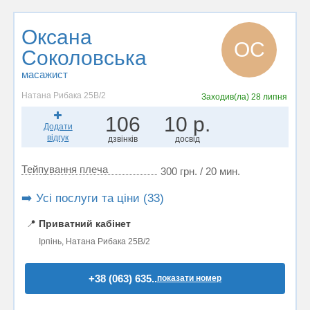
Оксана
ОС
Соколовська
масажист
Натана Рибака 25В/2
Заходив(ла)
28 липня
106
10 р.
Додати
відгук
дзвінків
досвід
Тейпування плеча
300 грн. / 20 мин.
➡️ Усі послуги та ціни (33)
📍
Приватний кабінет
Ірпінь, Натана Рибака 25В/2
+38 (063) 635..
показати номер