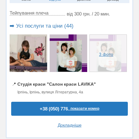
Тейпування плеча
від 300 грн. / 20 мин.
➡️ Усі послуги та ціни (44)
3 фото
📍
Студія краси "Салон краси LAVIKA"
Ірпінь, Ірпінь, вулиця Літературна, 4а
+38 (050) 776..
показати номер
Докладніше