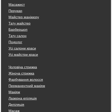
Масажист
Перукар
Майстер манікюру
Тату майстер
Барбершоп
Тату салон
Подолог
Усі салони краси
Усі майстри краси
Чоловіча стрижка
Жіноча стрижка
Фарбування волосся
Перманентний макіяж
Макіяж
Лазерна епіляція
Депіляція
Масаж