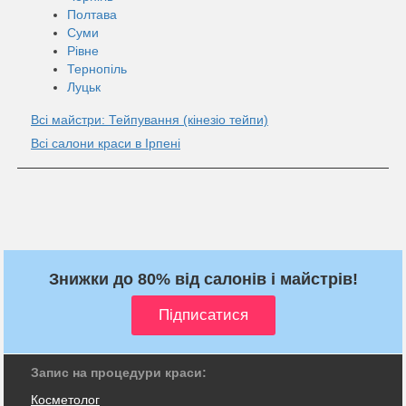
Полтава
Суми
Рівне
Тернопіль
Луцьк
Всі майстри: Тейпування (кінезiо тейпи)
Всі салони краси в Ірпені
Знижки до 80% від салонів і майстрів!
Запис на процедури краси:
Косметолог