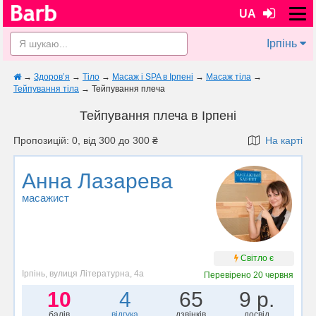
UA
Ірпінь
→
Здоров’я
→
Тіло
→
Масаж і SPA в Ірпені
→
Масаж тіла
→
Тейпування тіла
→
Тейпування плеча
Тейпування плеча в Ірпені
Пропозицій: 0, від 300 до 300 ₴
На карті
Анна Лазарева
масажист
Світло є
Ірпінь, вулиця Літературна, 4а
Перевірено
20 червня
10
4
65
9 р.
балів
відгука
дзвінків
досвід