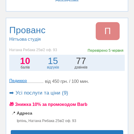
Прованс
П
Нігтьова студія
Натана Рибака 25в/2 оф. 93
Перевірено
5 червня
10
15
77
балів
відгуків
дзвінків
Педикюр
від 450 грн. / 100 мин.
➡️ Усі послуги та ціни (9)
🎁 Знижка 10% за промокодом Barb
📍
Адреса
Ірпінь, Натана Рибака 25в/2 оф. 93