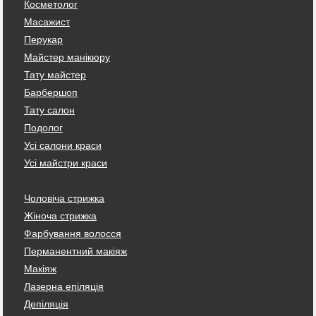
Косметолог
Масажист
Перукар
Майстер манікюру
Тату майстер
Барбершоп
Тату салон
Подолог
Усі салони краси
Усі майстри краси
Чоловіча стрижка
Жіноча стрижка
Фарбування волосся
Перманентний макіяж
Макіяж
Лазерна епіляція
Депіляція