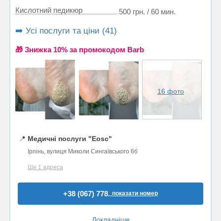
Кислотний педикюр
500 грн. / 60 мин.
➡️ Усі послуги та ціни (41)
🎁 Знижка 10% за промокодом Barb
16 фото
📍
Медичні послуги "Eosc"
Ірпінь, вулиця Миколи Сингаївського 6б
Ще 1 адреса
+38 (067) 778..
показати номер
Докладніше