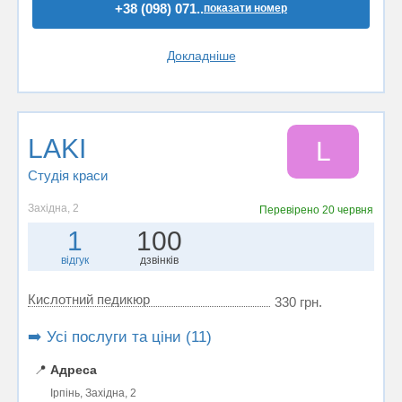
+38 (098) 071..
показати номер
Докладніше
LAKI
L
Студія краси
Західна, 2
Перевірено
20 червня
1
100
відгук
дзвінків
Кислотний педикюр
330 грн.
➡️ Усі послуги та ціни (11)
📍
Адреса
Ірпінь, Західна, 2