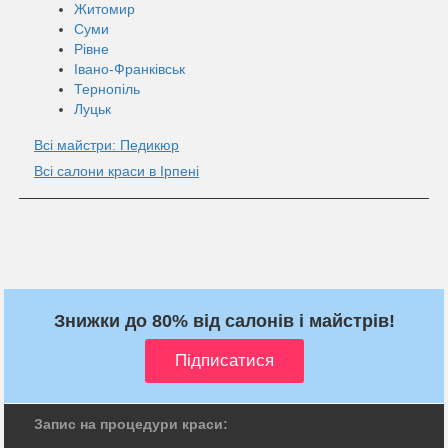
Житомир
Суми
Рівне
Івано-Франківськ
Тернопіль
Луцьк
Всі майстри: Педикюр
Всі салони краси в Ірпені
Знижки до 80% від салонів і майстрів!
Запис на процедури краси: