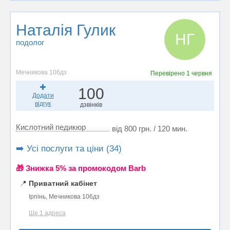
Наталія Гулик
НГ
подолог
Мечникова 106дз
Перевірено
1 червня
100
Додати
відгук
дзвінків
Кислотний педикюр
від 800 грн. / 120 мин.
➡️ Усі послуги та ціни (34)
🎁 Знижка 5% за промокодом Barb
📍
Приватний кабінет
Ірпінь, Мечникова 106дз
Ще 1 адреса