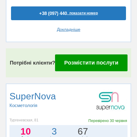
+38 (097) 440..
показати номер
Докладніше
Розмістити послуги
Потрібні клієнти?
SuperNova
Косметологія
Тургеневская, 81
Перевірено
30 червня
10
3
67