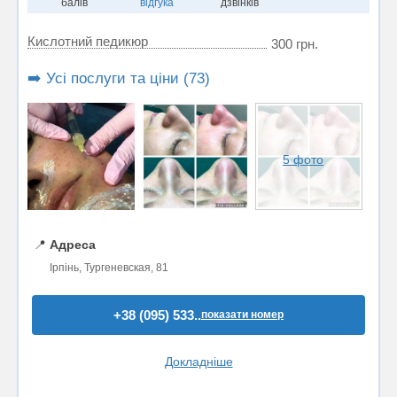
балів
відгука
дзвінків
Кислотний педикюр
300 грн.
➡️ Усі послуги та ціни (73)
5 фото
📍
Адреса
Ірпінь, Тургеневская, 81
+38 (095) 533..
показати номер
Докладніше