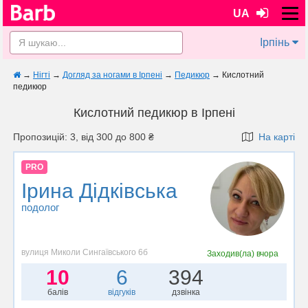
UA
Ірпінь
→
Нігті
→
Догляд за ногами в Ірпені
→
Педикюр
→
Кислотний
педикюр
Кислотний педикюр в Ірпені
Пропозицій: 3, від 300 до 800 ₴
На карті
PRO
Ірина Дідківська
подолог
вулиця Миколи Сингаївського 6б
Заходив(ла)
вчора
10
6
394
балів
відгуків
дзвінка