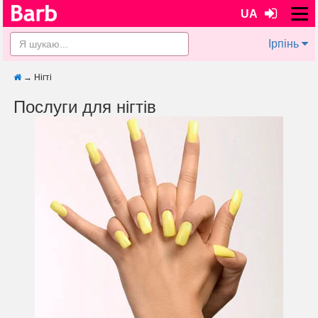
UA
Ірпінь
→
Нігті
Послуги для нігтів