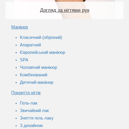
Догляд за нігтями рук
Манікюр
Класичний (обрізний)
Апаратний
Європейський манікюр
SPA
Чоловічий манікюр
Комбінований
Дитячий манікюр
Покриття нігтів
Гель-лак
Звичайний лак
Зняття гель лаку
З дизайном