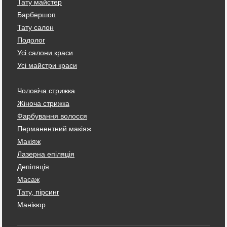
Тату майстер
Барбершоп
Тату салон
Подолог
Усі салони краси
Усі майстри краси
Чоловіча стрижка
Жіноча стрижка
Фарбування волосся
Перманентний макіяж
Макіяж
Лазерна епіляція
Депіляція
Масаж
Тату, пірсинг
Манікюр