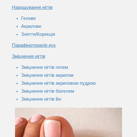
Нарощування нігтів
Гелеве
Акрилове
Зняття/Корекція
Парафінотерапія рук
Зміцнення нігтів
Зміцнення нігтів гелем
Зміцнення нігтів акрилом
Зміцнення нігтів акриловою пудрою
Зміцнення нігтів біогелем
Зміцнення нігтів ibx