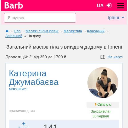
UA
Ірпінь
→
Тіло
→
Масаж і SPA в Ірпені
→
Масаж тіла
→
Класичний
→
Загальний
→
На дому
Загальний масаж тіла з виїздом додому в Ірпені
Пропозицій: 2, від 350 до 1700 ₴
На карті
Катерина
Джумабаєва
масажист
Світло є
принимаю дома
Заходив(ла)
30 червня
141