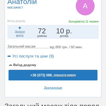
Анатолій
А
масажист
Виїзд додому
Заходив(ла)
11 червня
72
10 р.
Додати
відгук
дзвінка
досвід
Загальний масаж
від 800 грн. / 60 мин.
➡️ Усі послуги та ціни (9)
🚗
Виїзд додому
+38 (073) 088..
показати номер
Докладніше