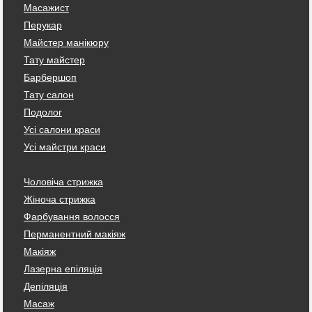
Масажист
Перукар
Майстер манікюру
Тату майстер
Барбершоп
Тату салон
Подолог
Усі салони краси
Усі майстри краси
Чоловіча стрижка
Жіноча стрижка
Фарбування волосся
Перманентний макіяж
Макіяж
Лазерна епіляція
Депіляція
Масаж