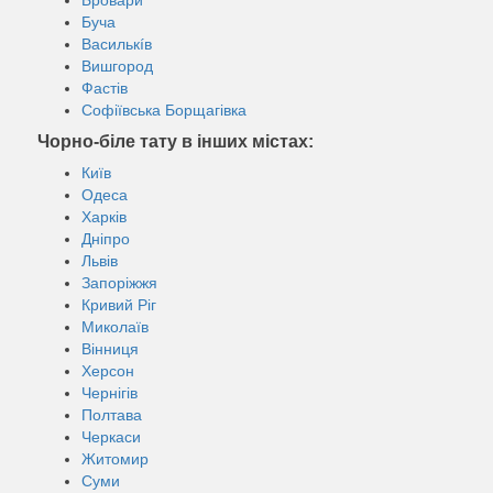
Буча
Василькíв
Вишгород
Фастів
Софіївська Борщагівка
Чорно-біле тату в інших містах:
Київ
Одеса
Харків
Дніпро
Львів
Запоріжжя
Кривий Ріг
Миколаїв
Вінниця
Херсон
Чернігів
Полтава
Черкаси
Житомир
Суми