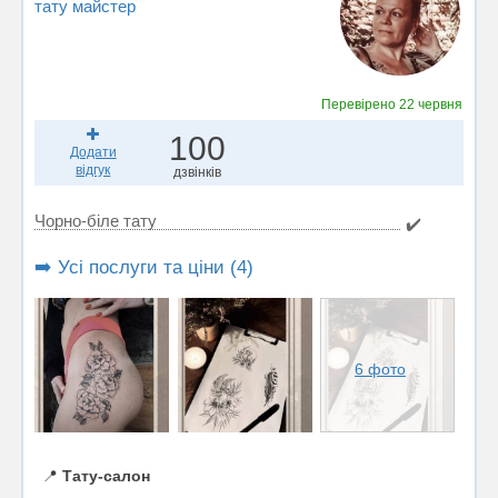
тату майстер
Перевірено
22 червня
100
Додати
відгук
дзвінків
Чорно-біле тату
✔️
➡️ Усі послуги та ціни (4)
6 фото
📍
Тату-салон