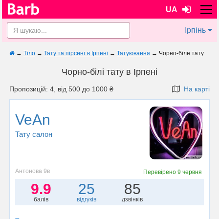
UA
Ірпінь
→
Тіло
→
Тату та пірсинг в Ірпені
→
Татуювання
→
Чорно-біле тату
Чорно-білі тату в Ірпені
Пропозицій: 4, від 500 до 1000 ₴
На карті
VeAn
Тату салон
Антонова 9в
Перевірено
9 червня
9.9
25
85
балів
відгуків
дзвінків