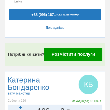
Ірпінь
+38 (096) 167..
показати номер
Докладніше
Розмістити послуги
Потрібні клієнти?
Катерина
КБ
Бондаренко
тату майстер
Соборна 126
Заходив(ла)
18 січня