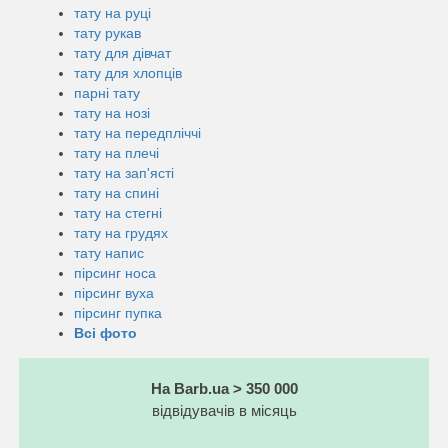
тату на руці
тату рукав
тату для дівчат
тату для хлопців
парні тату
тату на нозі
тату на передпліччі
тату на плечі
тату на зап'ясті
тату на спині
тату на стегні
тату на грудях
тату напис
пірсинг носа
пірсинг вуха
пірсинг пупка
Всі фото
На Barb.ua > 350 000
відвідувачів в місяць