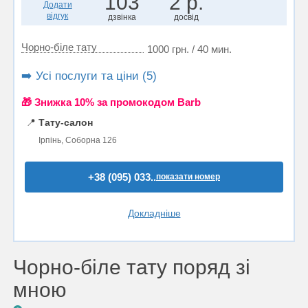
103
2 р.
Додати
відгук
дзвінка
досвід
Чорно-біле тату
1000 грн. / 40 мин.
➡️ Усі послуги та ціни (5)
🎁 Знижка 10% за промокодом Barb
📍
Тату-салон
Ірпінь, Соборна 126
+38 (095) 033..
показати номер
Докладніше
Чорно-біле тату поряд зі
мною