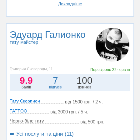
Докладніше
Эдуард Галионко
тату майстер
Григория Сковороды, 11
Перевірено
22 червня
9.9
7
100
балів
відгуків
дзвінків
Тату Скорпион
від 1500 грн. / 2 ч.
TATTOO
від 3000 грн. / 5 ч.
Чорно-біле тату
від 500 грн.
➡️ Усі послуги та ціни (11)