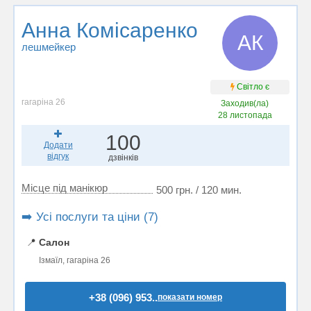
Анна Комісаренко
АК
лешмейкер
Світло є
гагаріна 26
Заходив(ла)
28 листопада
100
Додати
відгук
дзвінків
Місце під манікюр
500 грн. / 120 мин.
➡️ Усі послуги та ціни (7)
📍
Салон
Ізмаїл, гагаріна 26
+38 (096) 953..
показати номер