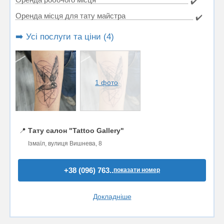
✔️
Оренда місця для тату майстра
✔️
➡️ Усі послуги та ціни (4)
1 фото
📍
Тату салон "Tattoo Gallery"
Ізмаїл, вулиця Вишнева, 8
+38 (096) 763..
показати номер
Докладніше