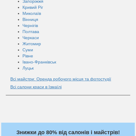
Запоріжжя
Кривий Ріг
Миколаїв
Вінниця
Чернігів
Полтава
Черкаси
Житомир
Суми
Рівне
Івано-Франківськ
Луцьк
Всі майстри: Оренда робочого місця та фотостудії
Всі салони краси в Ізмаїлі
Знижки до 80% від салонів і майстрів!