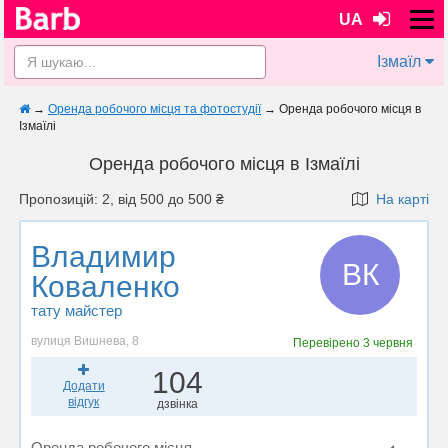
UA
Ізмаїл
→
Оренда робочого місця та фотостудії
→
Оренда робочого місця в
Ізмаїлі
Оренда робочого місця в Ізмаїлі
Пропозицій: 2, від 500 до 500 ₴
На карті
Владимир
ВК
Коваленко
тату майстер
вулиця Вишнева, 8
Перевірено
3 червня
104
Додати
відгук
дзвінка
Оренда робочого місця