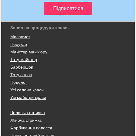
Запис на процедури краси:
Масажист
Перукар
Майстер манікюру
Тату майстер
Барбершоп
Тату салон
Подолог
Усі салони краси
Усі майстри краси
Чоловіча стрижка
Жіноча стрижка
Фарбування волосся
Перманентний макіяж