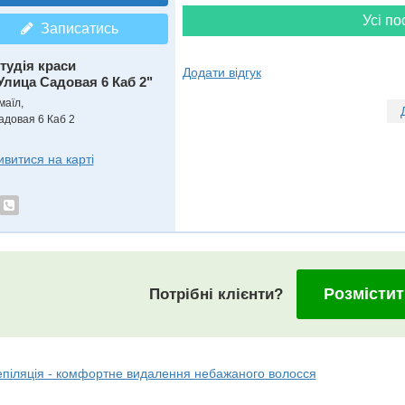
Усі по
Записатись
тудія краси
Додати відгук
Улица Садовая 6 Каб 2"
маїл,
адовая 6 Каб 2
ивитися на карті
Розмістит
Потрібні клієнти?
епіляція - комфортне видалення небажаного волосся