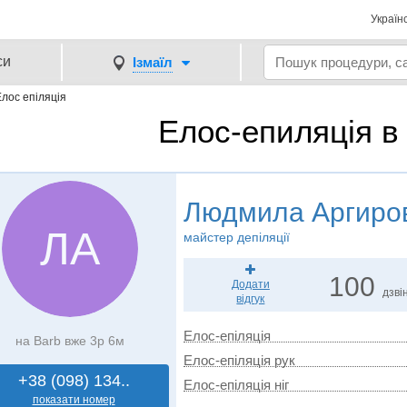
Україн
си
Ізмаїл
Елос епіляція
Елос-епиляція в 
Людмила Аргиро
ЛА
майстер депіляції
100
Додати
дзвін
відгук
Елос-епіляція
на Barb вже 3р 6м
Елос-епіляція рук
+38 (098) 134..
Елос-епіляція ніг
показати номер