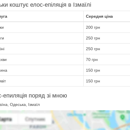
ьки коштує елос-епіляція в Ізмаїлі
уга
Середня ціна
ки
200 грн
ги
250 грн
іні
250 грн
хви
70 грн
ина
150 грн
віт
150 грн
-епиляція поряд зі мною
їна, Одеська, Ізмаїл