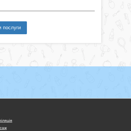
и послуги
іляція
саж