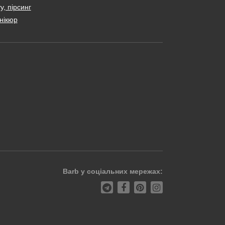
у, пірсинг
нікюр
Barb у соціальних мережах: