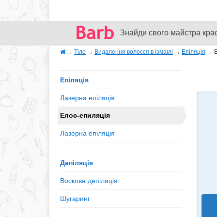
Знайди свого майстра кра
→
Тіло
→
Видалення волосся в Ізмаїлі
→
Епіляція
→
Епіляція
Лазерна епіляція
Елос-епиляція
Лазерна епіляція
Депіляція
Воскова депіляція
Шугаринг