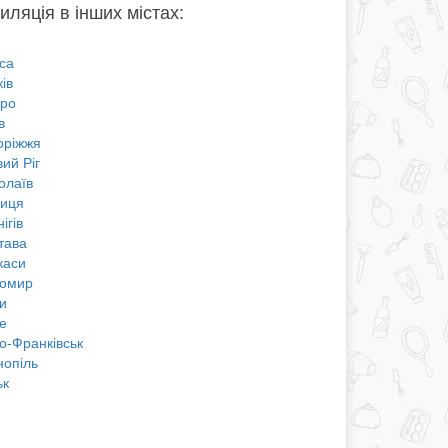
иляція в інших містах:
са
ів
про
в
оріжжя
ий Ріг
олаїв
ниця
ігів
тава
каси
омир
и
е
о-Франківськ
нопіль
ьк