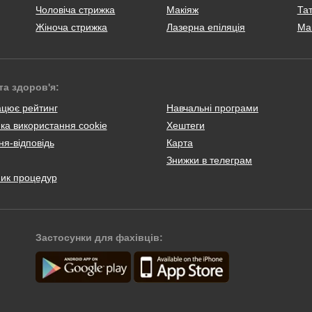
Чоловіча стрижка
Макіяж
Тат
Жіноча стрижка
Лазерна епіляція
Ма
та здоров'я:
ацює рейтинг
Навчальні програми
ка використання cookie
Хештеги
я-відповідь
Карта
Знижки в телеграм
ник процедур
Застосунки для фахівців: