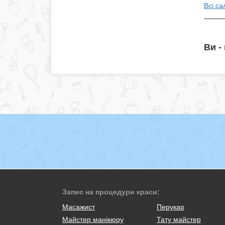
Всі са
Ви -
Запис на процедури краси:
Масажист
Перукар
Майстер манікюру
Тату майстер