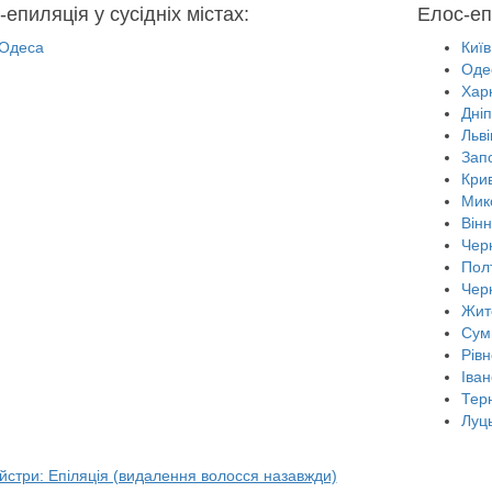
епиляція у сусідніх містах:
Елос-еп
Одеса
Київ
Оде
Харк
Дні
Льві
Зап
Крив
Мик
Він
Черн
Пол
Чер
Жит
Сум
Рівн
Іван
Тер
Луц
йстри: Епіляція (видалення волосся назавжди)