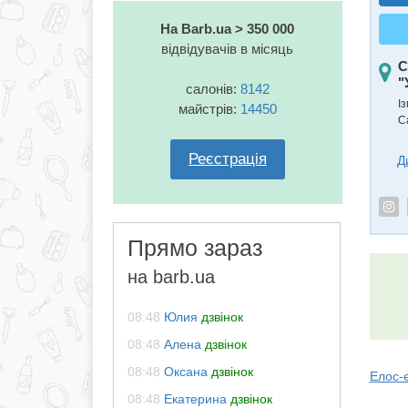
На Barb.ua > 350 000
відвідувачів в місяць
С
"
салонів:
8142
Із
майстрів:
14450
С
Реєстрація
Д
Прямо зараз
на barb.ua
08:48
Юлия
дзвінок
08:48
Алена
дзвінок
08:48
Оксана
дзвінок
Елос-
08:48
Екатерина
дзвінок