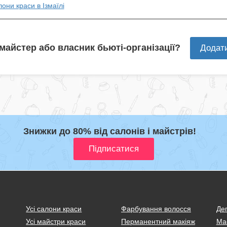
лони краси в Ізмаїлі
 майстер або власник бьюті-організації?
Додат
Знижки до 80% від салонів і майстрів!
Усі салони краси
Фарбування волосся
Деп
Усі майстри краси
Перманентний макіяж
Ма