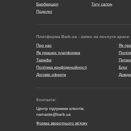
Барбершоп
Тату салон
Подолог
Платформа Barb.ua - запис на послуги краси 
Про нас
Як пр
Як працює платформа
Політи
Тарифи
Питанн
Політика конфіденційності
Блог
Договір оферти
Довід
Контакти:
Центр підтримки клієнтів:
namaste@barb.ua
Форма зворотнього зв'язку