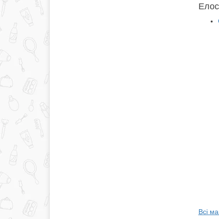
Елос-
Всі ма