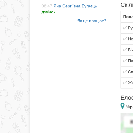
Скіл
08:47
Яна Сергіївна Бугаєць
дзвінок
Посл
✅ Ру
✅ Но
✅ Бік
✅ Па
✅ Сп
✅ Жи
Елос
Укра