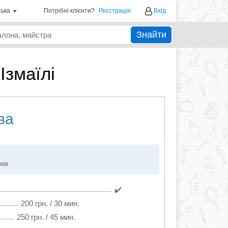
ська
Потрібні клієнти?
Реєстрація
Вхід
Знайти
Ізмаїлі
ва
ків
✔️
200 грн. / 30 мин.
250 грн. / 45 мин.