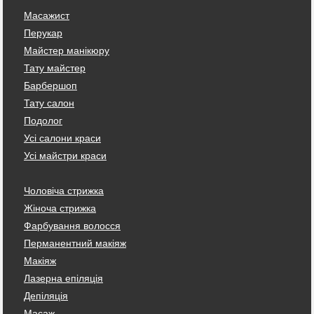
Масажист
Перукар
Майстер манікюру
Тату майстер
Барбершоп
Тату салон
Подолог
Усі салони краси
Усі майстри краси
Чоловіча стрижка
Жіноча стрижка
Фарбування волосся
Перманентний макіяж
Макіяж
Лазерна епіляція
Депіляція
Масаж