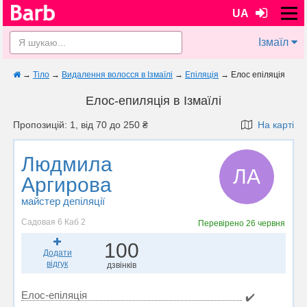
UA
Ізмаїл
→
Тіло
→
Видалення волосся в Ізмаїлі
→
Епіляція
→
Елос епіляція
Елос-епиляція в Ізмаїлі
Пропозицій: 1, від 70 до 250 ₴
На карті
Людмила
ЛА
Аргирова
майстер депіляції
Садовая 6 Каб 2
Перевірено
26 червня
100
Додати
відгук
дзвінків
Елос-епіляція
✔️