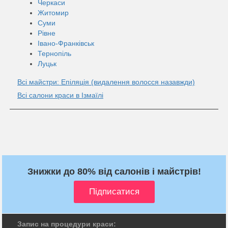
Черкаси
Житомир
Суми
Рівне
Івано-Франківськ
Тернопіль
Луцьк
Всі майстри: Епіляція (видалення волосся назавжди)
Всі салони краси в Ізмаїлі
Знижки до 80% від салонів і майстрів!
Запис на процедури краси: