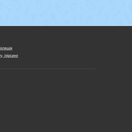
іляція
у, пірсинг