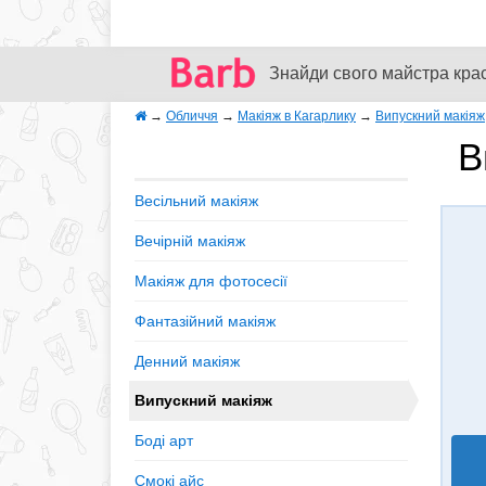
Знайди свого майстра кра
→
Обличчя
→
Макіяж в Кагарлику
→
Випускний макіяж
В
Весільний макіяж
Вечірній макіяж
Макіяж для фотосесії
Фантазійний макіяж
Денний макіяж
Випускний макіяж
Боді арт
Смокі айс