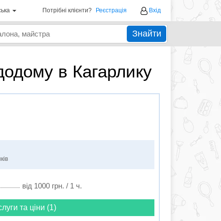
ська
Потрібні клієнти?
Реєстрація
Вхід
Знайти
додому в Кагарлику
ків
від 1000 грн. / 1 ч.
слуги та ціни (1)