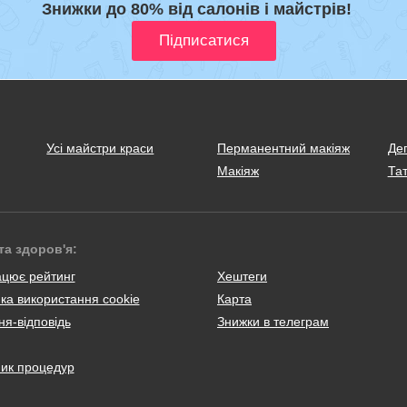
Знижки до 80% від салонів і майстрів!
Усі майстри краси
Перманентний макіяж
Деп
Макіяж
Тат
та здоров'я:
ацює рейтинг
Хештеги
ка використання cookie
Карта
я-відповідь
Знижки в телеграм
ник процедур