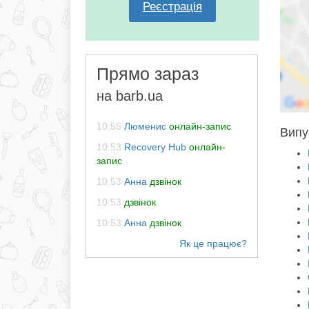
Реєстрація
Прямо зараз
на barb.ua
10:55
Люменис
онлайн-запис
Випус
10:53
Recovery Hub
онлайн-
запис
10:53
Анна
дзвінок
10:53
дзвінок
10:53
Анна
дзвінок