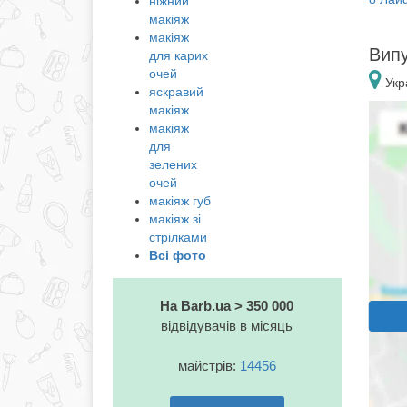
ніжний
макіяж
макіяж
Випу
для карих
очей
Укра
яскравий
макіяж
макіяж
для
зелених
очей
макіяж губ
макіяж зі
стрілками
Всі фото
На Barb.ua > 350 000
відвідувачів в місяць
майстрів:
14456