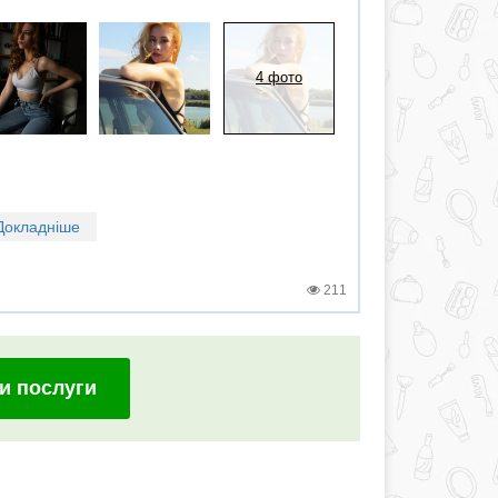
4 фото
Докладніше
211
и послуги