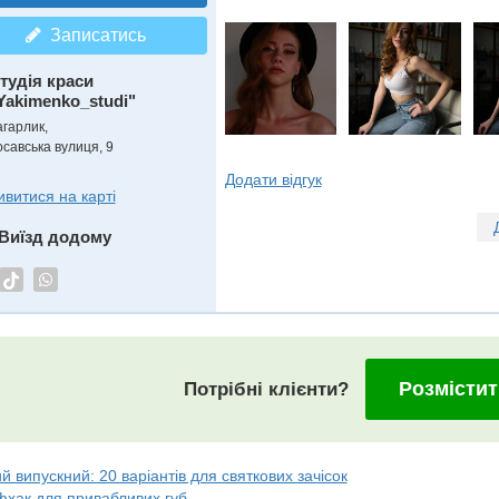
Записатись
тудія краси
Yakimenko_studi"
агарлик,
осавська вулиця, 9
Додати відгук
ивитися на карті
Виїзд додому
Розмістит
Потрібні клієнти?
 випускний: 20 варіантів для святкових зачісок
фхак для привабливих губ