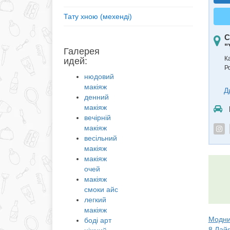
Тату хною (мехенді)
С
"
Галерея
К
идей:
Р
нюдовий
макіяж
Д
денний
макіяж
вечірній
макіяж
весільний
макіяж
макіяж
очей
макіяж
смоки айс
легкий
макіяж
Модний
боді арт
8 Лай