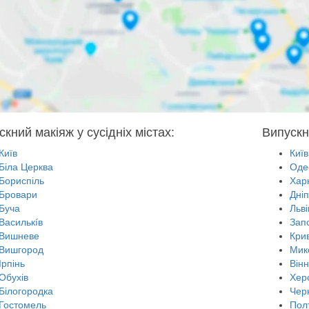
кний макіяж у сусідніх містах:
Випускн
Київ
Київ
Біла Церква
Оде
Бориспіль
Харк
Бровари
Дні
Буча
Льві
Василькíв
Зап
Вишневе
Крив
Вишгород
Мик
Ірпінь
Він
Обухів
Хер
Білогородка
Черн
Гостомель
Пол