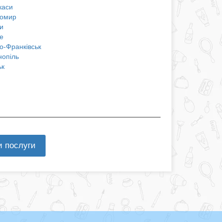
каси
омир
и
е
о-Франківськ
нопіль
ьк
и послуги