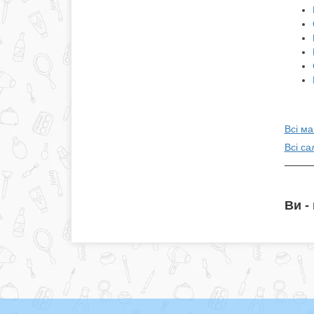
Всі ма
Всі са
Ви -