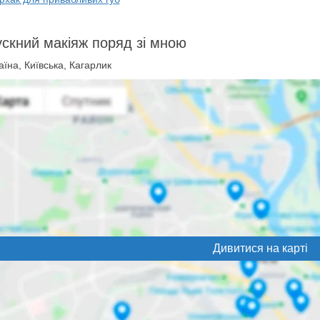
скний макіяж поряд зі мною
їна, Київська, Кагарлик
Дивитися на карті