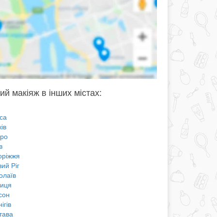
ий макіяж в інших містах:
са
ів
про
в
оріжжя
ий Ріг
олаїв
ниця
сон
ігів
тава