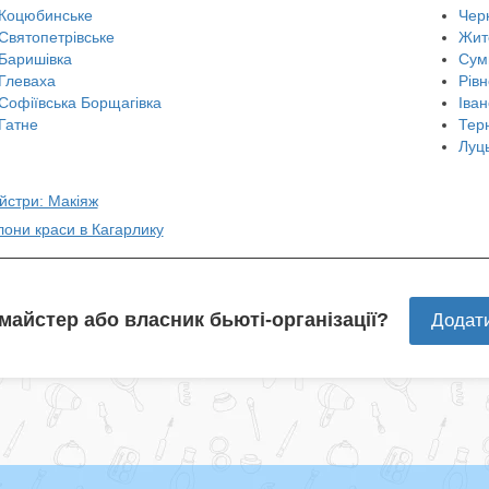
Коцюбинське
Чер
Святопетрівське
Жит
Баришівка
Сум
Глеваха
Рівн
Софіївська Борщагівка
Іван
Гатне
Тер
Луц
йстри: Макіяж
лони краси в Кагарлику
 майстер або власник бьюті-організації?
Додат