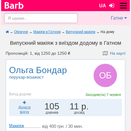
UA
Гатне
→
Обличчя
→
Макіяж в Гатном
→
Випускний макіяж
→
На дому
Випускний макіяж з виїздом додому в Гатном
Пропозицій: 1, від 1250 до 1250 ₴
На карті
Ольга Бондар
ОБ
перукар-візажист
Виїзд додому
Заходив(ла)
7 червня
105
11 р.
Додати
відгук
дзвінків
досвід
Макияж
від 400 грн. / 30 мин.