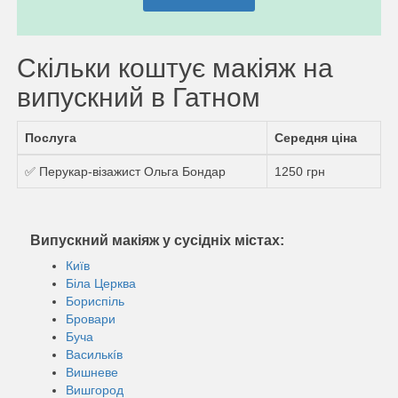
Скільки коштує макіяж на
випускний в Гатном
Послуга
Середня ціна
✅ Перукар-візажист Ольга Бондар
1250 грн
Випускний макіяж у сусідніх містах:
Київ
Біла Церква
Бориспіль
Бровари
Буча
Василькíв
Вишневе
Вишгород