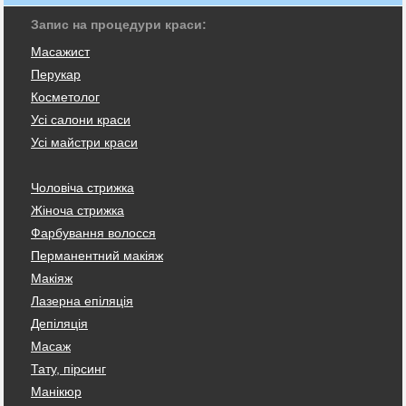
Запис на процедури краси:
Масажист
Перукар
Косметолог
Усі салони краси
Усі майстри краси
Чоловіча стрижка
Жіноча стрижка
Фарбування волосся
Перманентний макіяж
Макіяж
Лазерна епіляція
Депіляція
Масаж
Тату, пірсинг
Манікюр