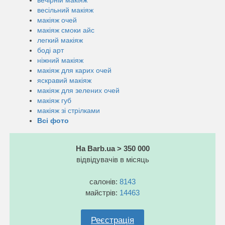
весільний макіяж
макіяж очей
макіяж смоки айс
легкий макіяж
боді арт
ніжний макіяж
макіяж для карих очей
яскравий макіяж
макіяж для зелених очей
макіяж губ
макіяж зі стрілками
Всі фото
На Barb.ua > 350 000
відвідувачів в місяць
салонів:
8143
майстрів:
14463
Реєстрація