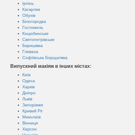
Ірпінь
Кагарлик
Обухів
Білогородка
Гостомель
Коцюбинське
Святопетрівське
Баришівка
Глеваха
Софіївська Борщагівка
Випускний макіяж в інших містах:
Київ
Одеса
Харків
Дніпро
Львів
Запоріжжя
Кривий Ріг
Миколаїв
Вінниця
Херсон
Чернігів