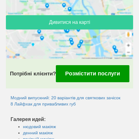
Дивитися на карті
Розмістити послуги
Потрібні клієнти?
Модний випускний: 20 варіантів для святкових зачісок
8 Лайфхак для привабливих губ
Галерея идей:
нюдовий макіяж
денний макіяж
вечірній макіяж