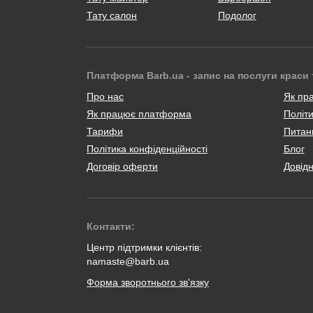
Тату салон
Подолог
Платформа Barb.ua - запис на послуги краси 
Про нас
Як пр
Як працює платформа
Політи
Тарифи
Питанн
Політика конфіденційності
Блог
Договір оферти
Довід
Контакти:
Центр підтримки клієнтів:
namaste@barb.ua
Форма зворотнього зв'язку