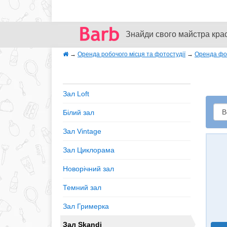
Знайди свого майстра кра
→
Оренда робочого місця та фотостудії
→
Оренда фот
Зал Loft
Білий зал
Зал Vintage
Зал Циклорама
Новорічний зал
Темний зал
Зал Гримерка
Зал Skandi