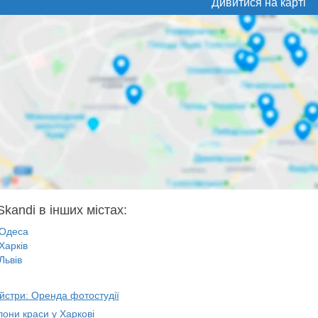
Дивитися на карті
kandi в інших містах:
Одеса
Харків
Львів
йстри: Оренда фотостудії
лони краси у Харкові