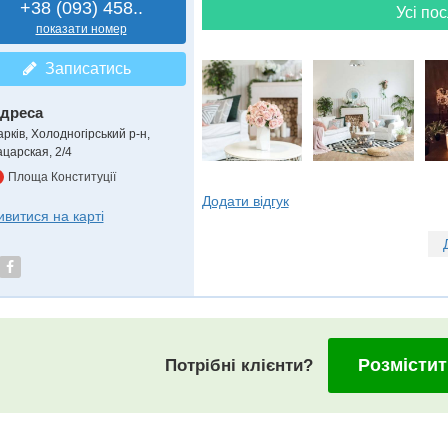
+38 (093) 458..
Усі пос
показати номер
Записатись
дреса
арків, Холодногірський р-н
,
ацарская, 2/4
Площа Конституції
Додати відгук
ивитися на карті
Розмістит
Потрібні клієнти?