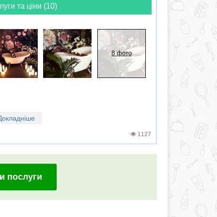
луги та ціни (10)
8 фото
Докладніше
1127
и послуги