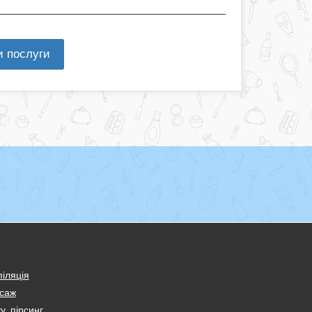
и послуги
іляція
саж
у, пірсинг