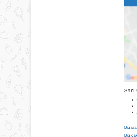
Зал S
Всі ма
Всі са