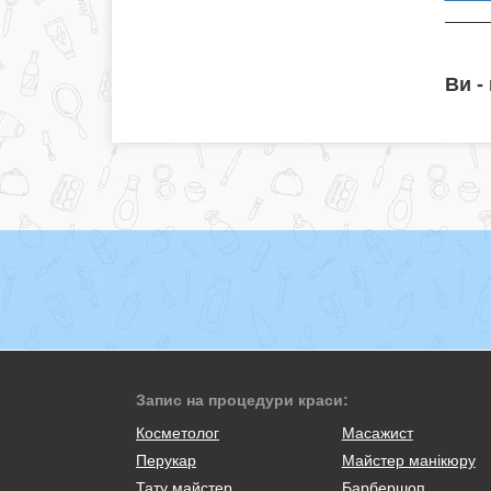
Ви -
Запис на процедури краси:
Косметолог
Масажист
Перукар
Майстер манікюру
Тату майстер
Барбершоп