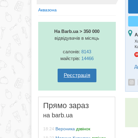
Аквазона
На Barb.ua > 350 000
А
відвідувачів в місяць
Х
К
салонів:
8143
M
майстрів:
14466
Д
Реєстрація
Прямо зараз
на barb.ua
18:24
Вероника
дзвінок