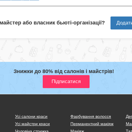
 майстер або власник бьюті-організації?
Додат
Знижки до 80% від салонів і майстрів!
Усі салони краси
Фарбування волосся
Деп
Усі майстри краси
Перманентний макіяж
Ма
Чоловіча стрижка
Макіяж
Тат