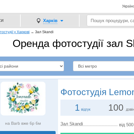
Україн
си
Харків
остудії у Харкові
→
Зал Skandi
Оренда фотостудії зал S
Фотостудiя
Lemo
1
100
відгук
дзвін
на Barb вже 6р 6м
Зал Skandi
від 500