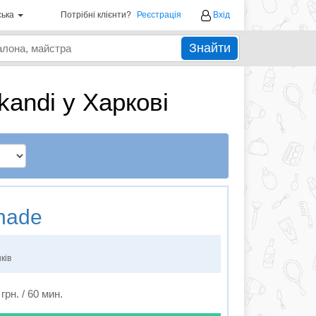
ська
Потрібні клієнти?
Реєстрація
Вхід
Знайти
kandi у Харкові
nade
ків
 грн. / 60 мин.