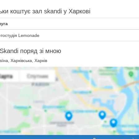
ьки коштує зал skandi у Харкові
уга
тостудiя Lemonade
Skandi поряд зі мною
їна, Харківська, Харків