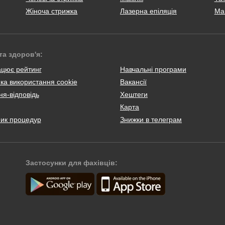
Жіноча стрижка
Лазерна епіляція
Ма
та здоров'я:
ацює рейтинг
Навчальні програми
ка використання cookie
Вакансії
я-відповідь
Хештеги
Карта
ник процедур
Знижки в телеграм
Застосунки для фахівців: