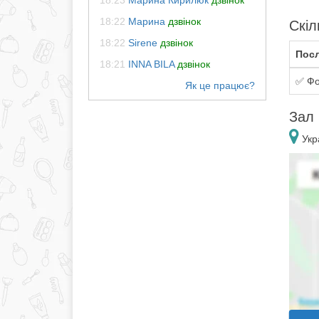
18:23
Марина Кирилюк
дзвінок
18:22
Марина
дзвінок
Скіл
18:22
Sirene
дзвінок
Посл
18:21
INNA BILA
дзвінок
✅ Фо
Зал 
Укра