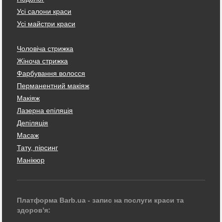
Усі салони краси
Усі майстри краси
Чоловіча стрижка
Жіноча стрижка
Фарбування волосся
Перманентний макіяж
Макіяж
Лазерна епіляція
Депіляція
Масаж
Тату, пірсинг
Манікюр
Платформа Barb.ua - запис на послуги краси та
здоров'я: