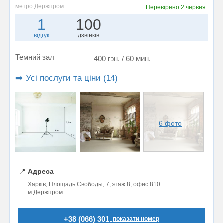
метро Держпром
Перевірено
2 червня
1
100
відгук
дзвінків
Темний зал
400 грн. / 60 мин.
➡️ Усі послуги та ціни (14)
6 фото
📍
Адреса
Харків, Площадь Свободы, 7, этаж 8, офис 810
м.Держпром
+38 (066) 301..
показати номер