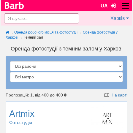
UA
Харків
→
Оренда робочого місця та фотостудії
→
Оренда фотостудії у
Харкові
→
Темний зал
Оренда фотостудії з темним залом у Харкові
Пропозицій: 1, від 400 до 400 ₴
На карті
Artmix
Фотостудiя