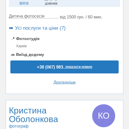
відгук
дзвінків
Дитяча фотосесія
від 1500 грн. / 60 мин.
➡️ Усі послуги та ціни (7)
📍
Фотостудія
Харків
🚗
Виїзд додому
+38 (067) 983..
показати номер
Докладніше
Кристина
КО
Оболонкова
фотограф