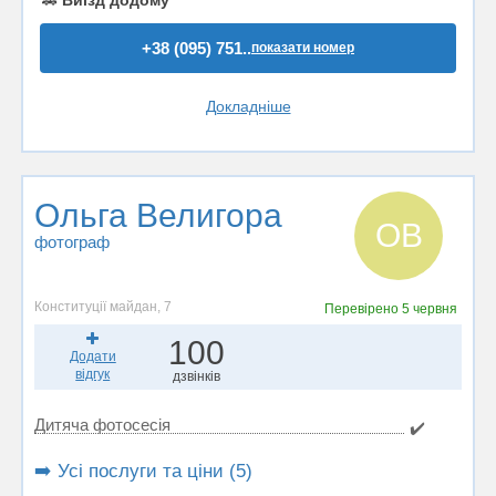
🚗
Виїзд додому
+38 (095) 751..
показати номер
Докладніше
Ольга Велигора
ОВ
фотограф
Конституції майдан, 7
Перевірено
5 червня
100
Додати
відгук
дзвінків
Дитяча фотосесія
✔️
➡️ Усі послуги та ціни (5)