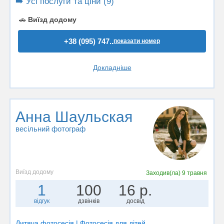
➡️ Усі послуги та ціни (9)
🚗
Виїзд додому
+38 (095) 747..
показати номер
Докладніше
Анна Шаульская
весільний фотограф
Виїзд додому
Заходив(ла)
9 травня
1
100
16 р.
відгук
дзвінків
досвід
Дитяча фотосесія | Фотосесія для дітей