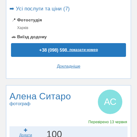
➡️ Усі послуги та ціни (7)
📍
Фотостудія
Харків
🚗
Виїзд додому
+38 (098) 598..
показати номер
Докладніше
Алена Ситаро
АС
фотограф
Перевірено
13 червня
100
Додати