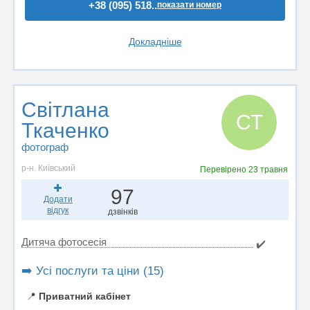
+38 (095) 518..
показати номер
Докладніше
Світлана
СТ
Ткаченко
фотограф
р-н. Київський
Перевірено
23 травня
97
Додати
відгук
дзвінків
Дитяча фотосесія
✔️
➡️ Усі послуги та ціни (15)
📍
Приватний кабінет