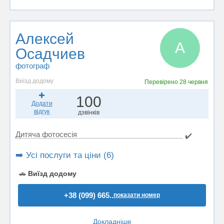
Алексей
А
Осадчиев
фотограф
Виїзд додому
Перевірено
28 червня
100
Додати
відгук
дзвінків
Дитяча фотосесія
✔️
➡️ Усі послуги та ціни (6)
🚗
Виїзд додому
+38 (099) 665..
показати номер
Докладніше