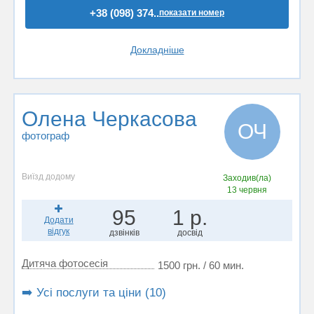
+38 (098) 374..
показати номер
Докладніше
Олена Черкасова
ОЧ
фотограф
Виїзд додому
Заходив(ла)
13 червня
95
1 р.
Додати
відгук
дзвінків
досвід
Дитяча фотосесія
1500 грн. / 60 мин.
➡️ Усі послуги та ціни (10)