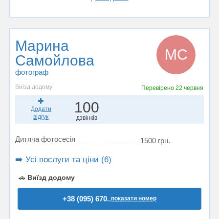
Марина
МС
Самойлова
фотограф
Виїзд додому
Перевірено
22 червня
100
Додати
відгук
дзвінків
Дитяча фотосесія
1500 грн.
➡️ Усі послуги та ціни (6)
🚗
Виїзд додому
+38 (095) 670..
показати номер