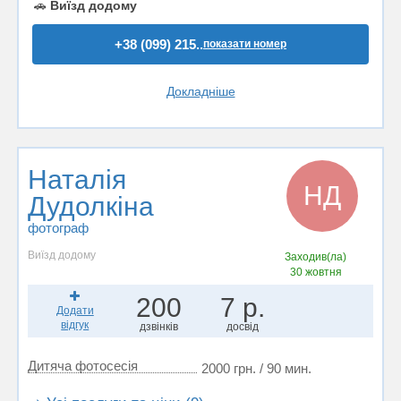
🚗
Виїзд додому
+38 (099) 215..
показати номер
Докладніше
Наталія
НД
Дудолкіна
фотограф
Виїзд додому
Заходив(ла)
30 жовтня
200
7 р.
Додати
відгук
дзвінків
досвід
Дитяча фотосесія
2000 грн. / 90 мин.