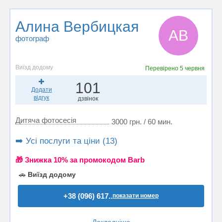
Алина Вербицкая
АВ
фотограф
Виїзд додому
Перевірено
5 червня
101
Додати
відгук
дзвінок
Дитяча фотосесія
3000 грн. / 60 мин.
➡️ Усі послуги та ціни (13)
🎁 Знижка 10% за промокодом Barb
🚗
Виїзд додому
+38 (096) 617..
показати номер