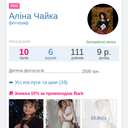
PRO
Аліна Чайка
фотограф
Виїзд додому
Заходив(ла)
вчора
10
6
111
9 р.
балів
відгуків
дзвінків
досвід
Дитяча фотосесія
2500 грн.
➡️ Усі послуги та ціни (19)
🎁 Знижка 15% за промокодом Barb
64 фото