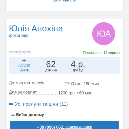
Докладніше
Юлія Анохіна
ЮА
фотограф
Виїзд додому
Перевірено
15 червня
62
4 р.
Додати
відгук
дзвінка
досвід
Дитяча фотосесія
1200 грн. / 60 мин.
Для немовлят
1200 грн. / 60 мин.
➡️ Усі послуги та ціни (11)
🚗
Виїзд додому
+38 (096) 062..
показати номер