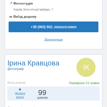
📍
Фотостудія
Харків, Конституції майдан, 7
🚗
Виїзд додому
+38 (063) 602..
показати номер
Докладніше
Ірина Кравцова
ІК
фотограф
Виїзд додому
Перевірено
23 травня
99
Додати
відгук
дзвінків