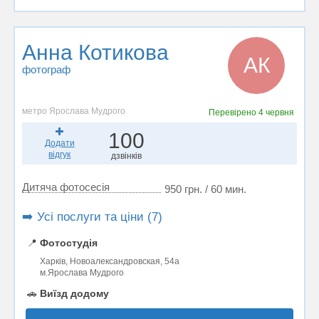
Анна Котикова
АК
фотограф
метро Ярослава Мудрого
Перевірено
4 червня
100
Додати
відгук
дзвінків
Дитяча фотосесія
950 грн. / 60 мин.
➡️ Усі послуги та ціни (7)
📍
Фотостудія
Харків, Новоалександровская, 54а
м.Ярослава Мудрого
🚗
Виїзд додому