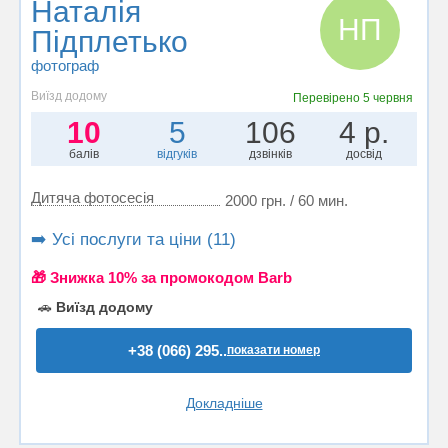
Наталія
НП
Підплетько
фотограф
Виїзд додому
Перевірено
5 червня
10
5
106
4 р.
балів
відгуків
дзвінків
досвід
Дитяча фотосесія
2000 грн. / 60 мин.
➡️ Усі послуги та ціни (11)
🎁 Знижка 10% за промокодом Barb
🚗
Виїзд додому
+38 (066) 295..
показати номер
Докладніше