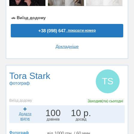
🚗
Виїзд додому
+38 (098) 647..
показати номер
Докладніше
Tora Stark
TS
фотограф
Виїзд додому
Заходив(ла)
сьогодні
100
10 р.
Додати
відгук
дзвінків
досвід
Фотограф
від 1000 грн. / 60 мин.