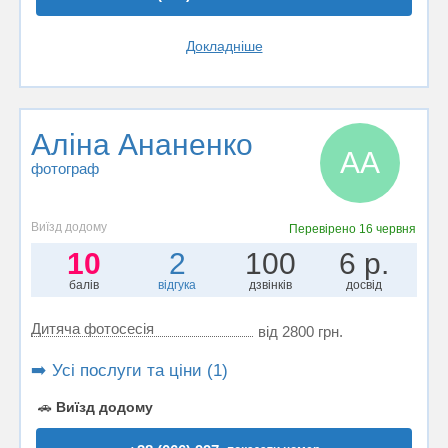
Докладніше
Аліна Ананенко
АА
фотограф
Виїзд додому
Перевірено
16 червня
10
2
100
6 р.
балів
відгука
дзвінків
досвід
Дитяча фотосесія
від 2800 грн.
➡️ Усі послуги та ціни (1)
🚗
Виїзд додому