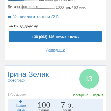
Дитяча фотосесія
1000 грн. / 60 мин.
➡️ Усі послуги та ціни (21)
🚗
Виїзд додому
+38 (093) 146..
показати номер
Докладніше
Ірина Зелик
ІЗ
фотограф
Виїзд додому
Перевірено
10 червня
100
7 р.
Додати
відгук
дзвінків
досвід