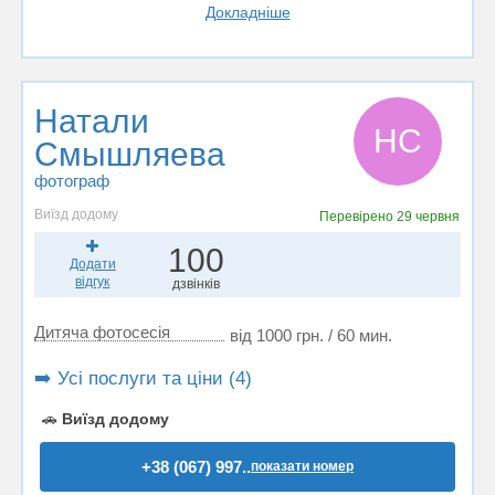
Докладніше
Натали
НС
Смышляева
фотограф
Виїзд додому
Перевірено
29 червня
100
Додати
відгук
дзвінків
Дитяча фотосесія
від 1000 грн. / 60 мин.
➡️ Усі послуги та ціни (4)
🚗
Виїзд додому
+38 (067) 997..
показати номер