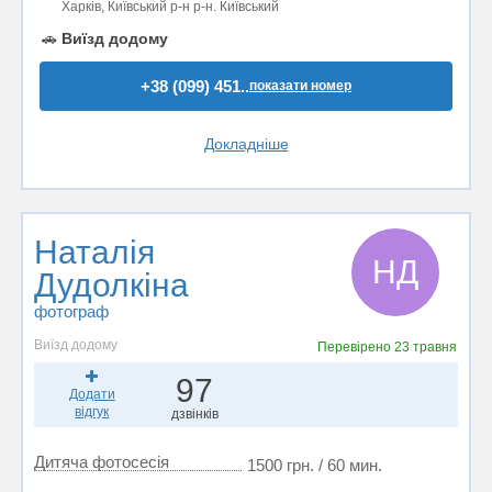
Харків, Київський р-н р-н. Київський
🚗
Виїзд додому
+38 (099) 451..
показати номер
Докладніше
Наталія
НД
Дудолкіна
фотограф
Виїзд додому
Перевірено
23 травня
97
Додати
відгук
дзвінків
Дитяча фотосесія
1500 грн. / 60 мин.