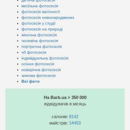
весільна фотосесія
фотосесія вагітності
фотосесія новонароджених
фотосесія у студії
фотосесія на природі
жіночна фотосесія
чоловіча фотосесія
портретна фотосесія
чб фотосесія
індивідуальна фотосесія
осіння фотосесія
новорічна фотосесія
зимова фотосесія
Всі фото
На Barb.ua > 350 000
відвідувачів в місяць
салонів:
8142
майстрів:
14453