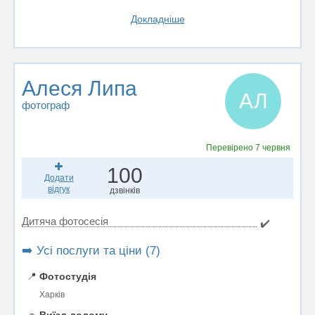
Докладніше
Алеся Липа
АЛ
фотограф
Перевірено
7 червня
100
Додати
відгук
дзвінків
Дитяча фотосесія
✔️
➡️ Усі послуги та ціни (7)
📍
Фотостудія
Харків