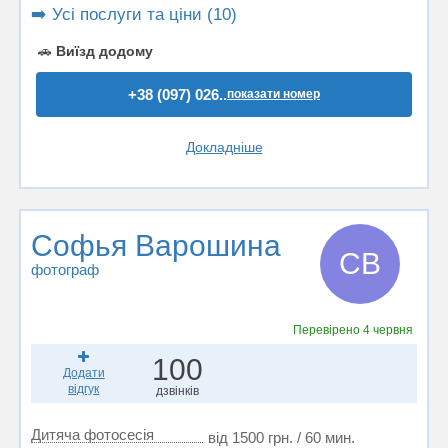
➡️ Усі послуги та ціни (10)
🚗
Виїзд додому
+38 (097) 026..
показати номер
Докладніше
Софья Варошина
СВ
фотограф
Перевірено
4 червня
100
Додати
відгук
дзвінків
Дитяча фотосесія
від 1500 грн. / 60 мин.