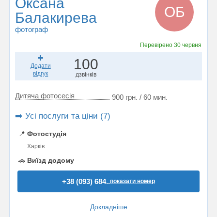
Оксана
ОБ
Балакирева
фотограф
Перевірено
30 червня
100
Додати
відгук
дзвінків
Дитяча фотосесія
900 грн. / 60 мин.
➡️ Усі послуги та ціни (7)
📍
Фотостудія
Харків
🚗
Виїзд додому
+38 (093) 684..
показати номер
Докладніше