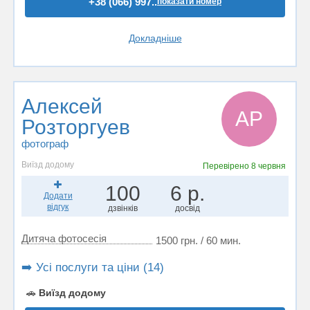
+38 (066) 997..
показати номер
Докладніше
Алексей
АР
Розторгуев
фотограф
Виїзд додому
Перевірено
8 червня
100
6 р.
Додати
відгук
дзвінків
досвід
Дитяча фотосесія
1500 грн. / 60 мин.
➡️ Усі послуги та ціни (14)
🚗
Виїзд додому