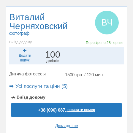
Виталий
ВЧ
Черняховский
фотограф
Виїзд додому
Перевірено
28 червня
100
Додати
відгук
дзвінків
Дитяча фотосесія
1500 грн. / 120 мин.
➡️ Усі послуги та ціни (5)
🚗
Виїзд додому
+38 (096) 087..
показати номер
Докладніше