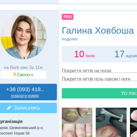
PRO
Галина Ховбоша
подолог
10
17
балів
відгукі
на Barb вже 2р 11м
Покриття нігтів на ногах
Світло є
Покриття нігтів гель-лаком / ноги
+38 (093) 418..
Усі пос
показати номер
Записатись
рганізація
рків, Шевченківський р-н,
роспект Науки 58