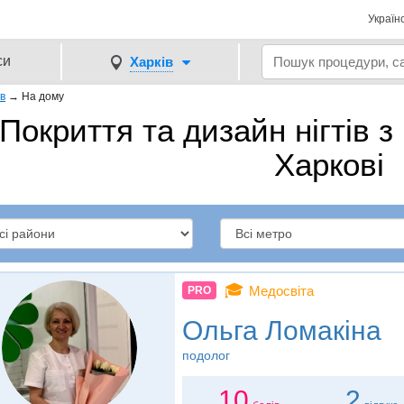
Україн
си
Харків
ів
→
На дому
Покриття та дизайн нігтів з
Харкові
🎓
Медосвіта
PRO
Ольга Ломакiна
подолог
10
2