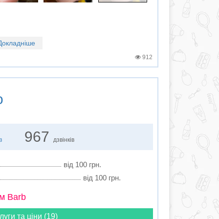
Докладніше
912
о
967
в
дзвінків
від 100 грн.
від 100 грн.
м Barb
луги та ціни (19)