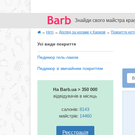
Знайди свого майстра кра
→
Нігті
→
Догляд за ногами у Харкові
→
Покриття нігт
Усі види покриття
Педикюр гель-лаком
Педикюр зі звичайним покриттям
На Barb.ua > 350 000
відвідувачів в місяць
салонів:
8143
майстрів:
14460
Реєстрація