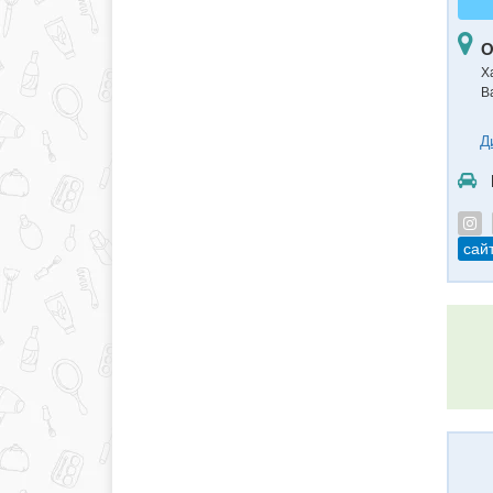
О
Ха
В
Д
сай