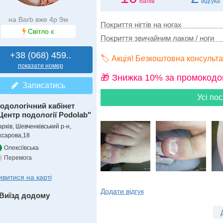
балів
відгука
на Barb вже 4р 9м
Покриття нігтів на ногах
Світло є
Покриття звичайним лаком / ноги
+38 (068) 459..
🏷️ Акція! Безкоштовна консульт
показати номер
🎁 Знижка 10% за промокодо
Записатись
Усі пос
одологічний кабінет
Центр подології Podolab"
рків, Шевченківський р-н,
хсарова,18
Олексіївська
Перемога
ивитися на карті
Додати відгук
Виїзд додому