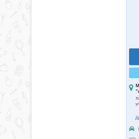
М
"
Ха
у
Д