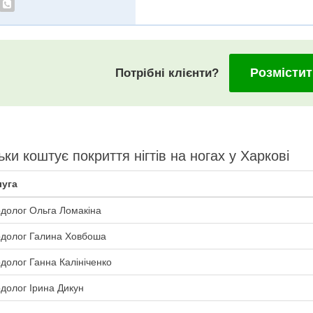
Розмістит
Потрібні клієнти?
ьки коштує покриття нігтів на ногах у Харкові
уга
долог Ольга Ломакiна
долог Галина Ховбоша
долог Ганна Калініченко
долог Ірина Дикун