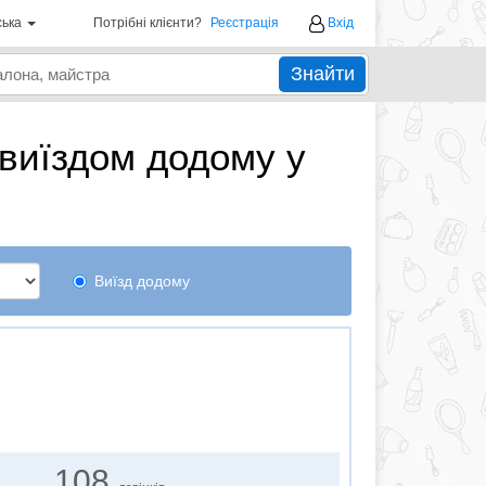
ська
Потрібні клієнти?
Реєстрація
Вхід
Знайти
 виїздом додому у
Виїзд додому
108