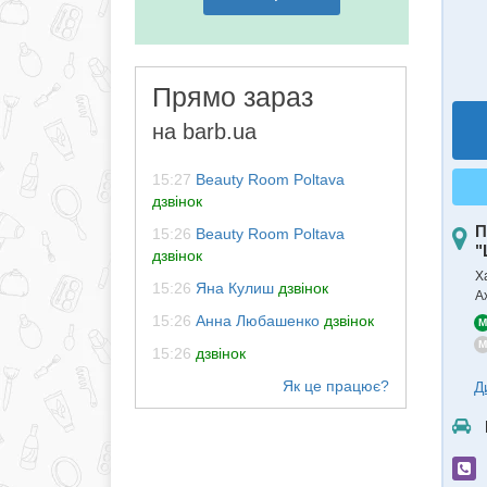
Прямо зараз
на barb.ua
15:27
Beauty Room Poltava
дзвінок
П
15:26
Beauty Room Poltava
"
дзвінок
Ха
15:26
Яна Кулиш
дзвінок
А
15:26
Анна Любашенко
дзвінок
M
M
15:26
дзвінок
Д