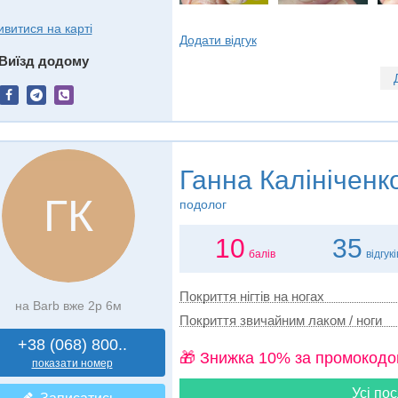
ивитися на карті
Додати відгук
Виїзд додому
Ганна Калініченк
ГК
подолог
10
35
балів
відгукі
Покриття нігтів на ногах
на Barb вже 2р 6м
Покриття звичайним лаком / ноги
+38 (068) 800..
🎁 Знижка 10% за промокодо
показати номер
Усі пос