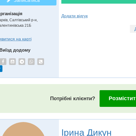
Записатись
рганізація
Додати відгук
рків, Салтівський р-н,
алентинівська 21Б
ивитися на карті
Виїзд додому
т
Розмістит
Потрібні клієнти?
Ірина Дикун