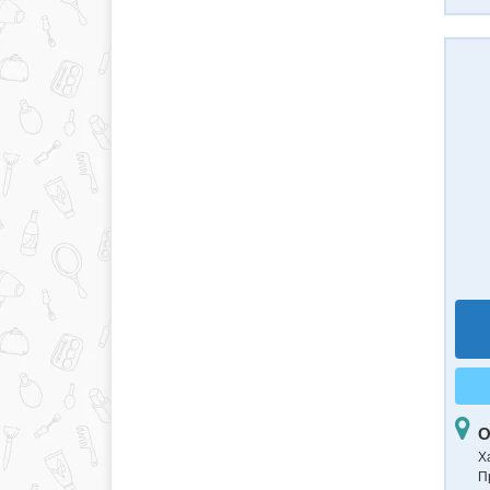
О
Ха
П