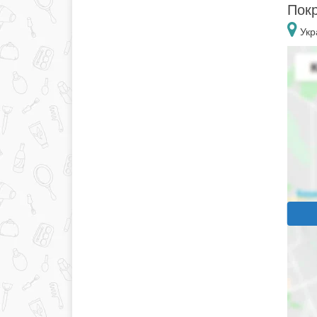
Покр
Укра