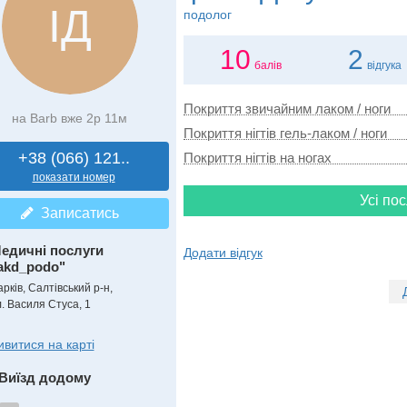
ІД
подолог
10
2
балів
відгука
Покриття звичайним лаком / ноги
на Barb вже 2р 11м
Покриття нігтів гель-лаком / ноги
+38 (066) 121..
Покриття нігтів на ногах
показати номер
Усі пос
Записатись
едичні послуги
Додати відгук
akd_podo"
рків, Салтівський р-н,
л. Василя Стуса, 1
ивитися на карті
Виїзд додому