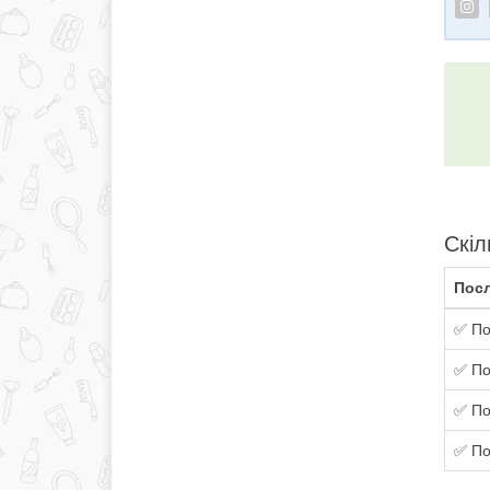
Скіл
Посл
✅ По
✅ По
✅ По
✅ По