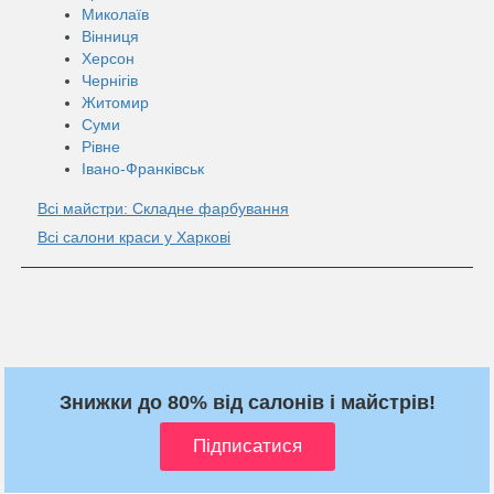
Миколаїв
Вінниця
Херсон
Чернігів
Житомир
Суми
Рівне
Івано-Франківськ
Всі майстри: Складне фарбування
Всі салони краси у Харкові
Знижки до 80% від салонів і майстрів!