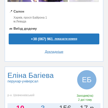
📍
Салон
Харків, просп Байрона 1
м.Левада
🚗
Виїзд додому
+38 (067) 961..
показати номер
Докладніше
Еліна Багіева
ЕБ
перукар-універсал
р-н. Шевченківський
Заходив(ла)
2 дні тому