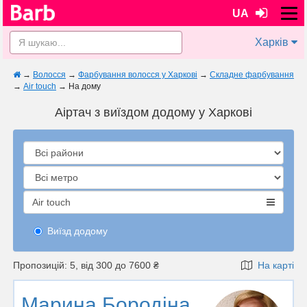
UA
Харків
→
Волосся
→
Фарбування волосся у Харкові
→
Складне фарбування
→
Air touch
→
На дому
Аіртач з виїздом додому у Харкові
Air touch
Виїзд додому
Пропозицій: 5, від 300 до 7600 ₴
На карті
Марина Бородіна