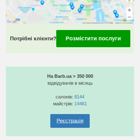
Розмістити послуги
Потрібні клієнти?
На Barb.ua > 350 000
відвідувачів в місяць
салонів:
8144
майстрів:
14461
Реєстрація