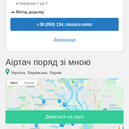
м.Заводська + ще 2
🚗
Виїзд додому
+38 (050) 134..
показати номер
Докладніше
Аіртач поряд зі мною
Україна, Харківська, Харків
Дивитися на карті