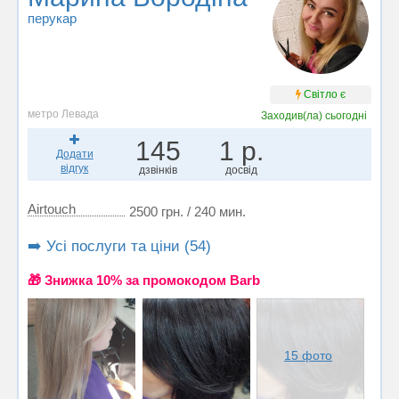
перукар
Світло є
метро Левада
Заходив(ла)
сьогодні
145
1 р.
Додати
відгук
дзвінків
досвід
Airtouch
2500 грн. / 240 мин.
➡️ Усі послуги та ціни (54)
🎁 Знижка 10% за промокодом Barb
15 фото