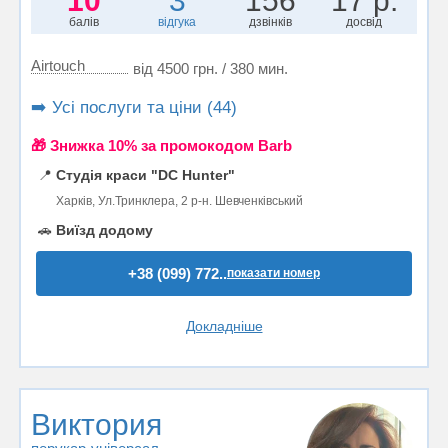
10
3
156
17 р.
балів
відгука
дзвінків
досвід
Airtouch
від 4500 грн. / 380 мин.
➡️ Усі послуги та ціни (44)
🎁 Знижка 10% за промокодом Barb
📍
Студія краси "DC Hunter"
Харків, Ул.Тринклера, 2 р-н. Шевченківський
🚗
Виїзд додому
+38 (099) 772..
показати номер
Докладніше
Виктория