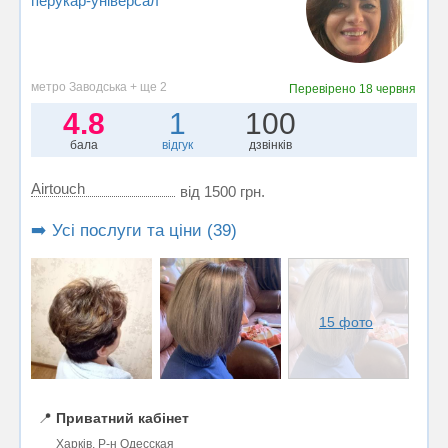
перукар-універсал
метро Заводська + ще 2
Перевірено
18 червня
4.8
1
100
бала
відгук
дзвінків
Airtouch
від 1500 грн.
➡️ Усі послуги та ціни (39)
15 фото
📍
Приватний кабінет
Харків, Р-н Одесская