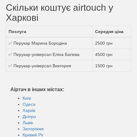
Скільки коштує airtouch у
Харкові
Послуга
Середня ціна
✅ Перукар Марина Бородіна
2500 грн
✅ Перукар-універсал Еліна Багіева
4500 грн
✅ Перукар-універсал Виктория
1500 грн
Аіртач в інших містах:
Київ
Одеса
Харків
Дніпро
Львів
Запоріжжя
Кривий Ріг