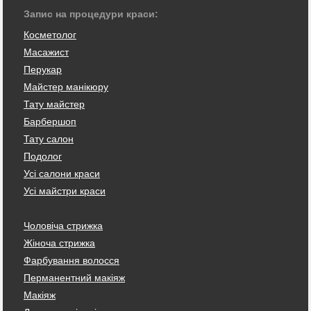
Запис на процедури краси:
Косметолог
Масажист
Перукар
Майстер манікюру
Тату майстер
Барбершоп
Тату салон
Подолог
Усі салони краси
Усі майстри краси
Чоловіча стрижка
Жіноча стрижка
Фарбування волосся
Перманентний макіяж
Макіяж