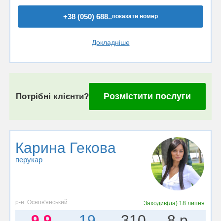
+38 (050) 688..
показати номер
Докладніше
Розмістити послуги
Потрібні клієнти?
Карина Гекова
перукар
р-н. Основ'янський
Заходив(ла)
18 липня
9.9
19
310
8 р.