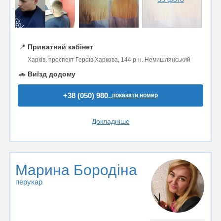
📍
Приватний кабінет
Харків, проспект Героїв Харкова, 144 р-н. Немишлянський
🚗
Виїзд додому
+38 (050) 980..
показати номер
Докладніше
Марина Бородіна
перукар