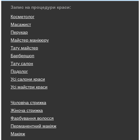
Запис на процедури краси:
Косметолог
Масажист
Перукар
Майстер манікюру
Тату майстер
Барбершоп
Тату салон
Подолог
Усі салони краси
Усі майстри краси
Чоловіча стрижка
Жіноча стрижка
Фарбування волосся
Перманентний макіяж
Макіяж