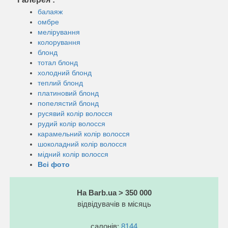
балаяж
омбре
мелірування
колорування
блонд
тотал блонд
холодний блонд
теплий блонд
платиновий блонд
попелястий блонд
русявий колір волосся
рудий колір волосся
карамельний колір волосся
шоколадний колір волосся
мідний колір волосся
Всі фото
На Barb.ua > 350 000
відвідувачів в місяць
салонів:
8144