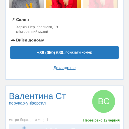
📍
Салон
Харків, Пер. Кравцова, 19
м.Історичний музей
🚗
Виїзд додому
+38 (050) 680..
показати номер
Докладніше
Валентина Ст
ВС
перукар-універсал
метро Держпром + ще 1
Перевірено
12 червня