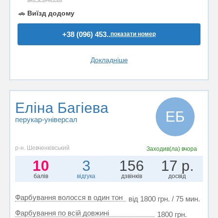
🚗
Виїзд додому
+38 (096) 453..
показати номер
Докладніше
Еліна Багіева
ЕБ
перукар-універсал
р-н. Шевченківський
Заходив(ла)
вчора
10
3
156
17 р.
балів
відгука
дзвінків
досвід
Фарбування волосся в один тон
від 1800 грн. / 75 мин.
Фарбування по всій довжині
1800 грн.