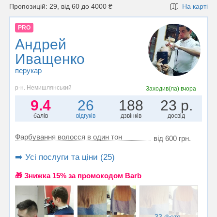
Пропозицій: 29, від 60 до 4000 ₴
На карті
PRO
Андрей
Иващенко
перукар
р-н. Немишлянський
Заходив(ла)
вчора
9.4
26
188
23 р.
балів
відгуків
дзвінків
досвід
Фарбування волосся в один тон
від 600 грн.
➡️ Усі послуги та ціни (25)
🎁 Знижка 15% за промокодом Barb
33 фото