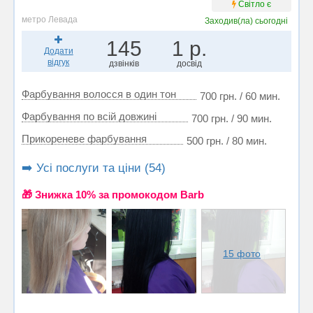
Світло є
метро Левада
Заходив(ла)
сьогодні
145
1 р.
Додати
відгук
дзвінків
досвід
Фарбування волосся в один тон
700 грн. / 60 мин.
Фарбування по всій довжині
700 грн. / 90 мин.
Прикореневе фарбування
500 грн. / 80 мин.
➡️ Усі послуги та ціни (54)
🎁 Знижка 10% за промокодом Barb
15 фото