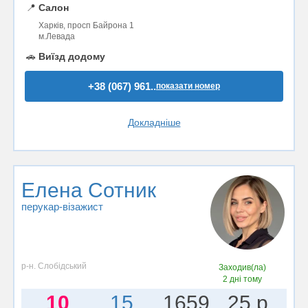
📍
Салон
Харків, просп Байрона 1
м.Левада
🚗
Виїзд додому
+38 (067) 961..
показати номер
Докладніше
Елена Сотник
перукар-візажист
р-н. Слобідський
Заходив(ла)
2 дні тому
10
15
1659
25 р.