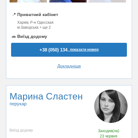
📍
Приватний кабінет
Харків, Р-н Одесская
м.Заводська + ще 2
🚗
Виїзд додому
+38 (050) 134..
показати номер
Докладніше
Марина Сластен
перукар
Виїзд додому
Заходив(ла)
23 червня