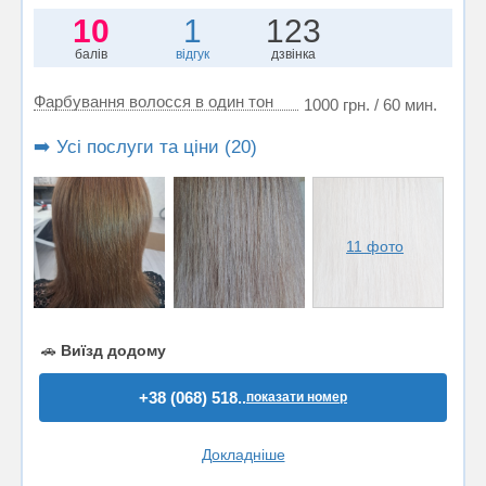
10
1
123
балів
відгук
дзвінка
Фарбування волосся в один тон
1000 грн. / 60 мин.
➡️ Усі послуги та ціни (20)
11 фото
🚗
Виїзд додому
+38 (068) 518..
показати номер
Докладніше