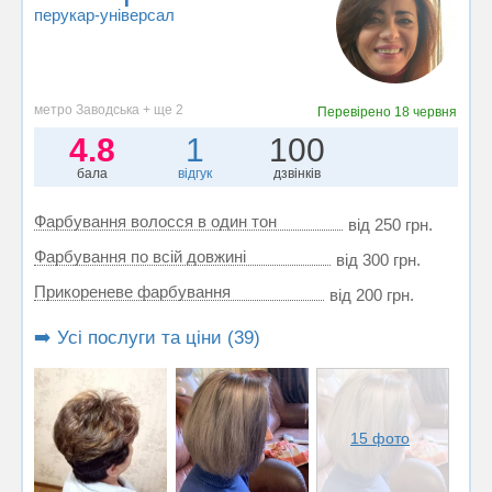
перукар-універсал
метро Заводська + ще 2
Перевірено
18 червня
4.8
1
100
бала
відгук
дзвінків
Фарбування волосся в один тон
від 250 грн.
Фарбування по всій довжині
від 300 грн.
Прикореневе фарбування
від 200 грн.
➡️ Усі послуги та ціни (39)
15 фото