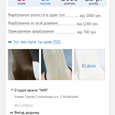
балів
відгуків
дзвінків
досвід
Фарбування волосся в один тон
від 1000 грн.
Фарбування по всій довжині
від 1200 грн.
Прикореневе фарбування
від 700 грн.
➡️ Усі послуги та ціни (52)
87 фото
📍
Студія краси "H/S"
Харків, Героїв Сталінграду р-н. Слобідський
Ще 1 адреса
🚗
Виїзд додому