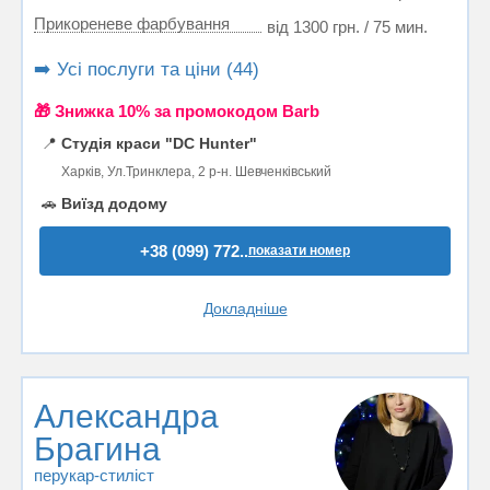
Прикореневе фарбування
від 1300 грн. / 75 мин.
➡️ Усі послуги та ціни (44)
🎁 Знижка 10% за промокодом Barb
📍
Студія краси "DC Hunter"
Харків, Ул.Тринклера, 2 р-н. Шевченківський
🚗
Виїзд додому
+38 (099) 772..
показати номер
Докладніше
Александра
Брагина
перукар-стиліст