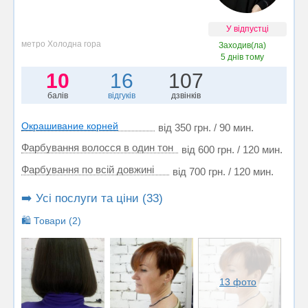
У відпустці
метро Холодна гора
Заходив(ла)
5 днів тому
10
16
107
балів
відгуків
дзвінків
Окрашивание корней
від 350 грн. / 90 мин.
Фарбування волосся в один тон
від 600 грн. / 120 мин.
Фарбування по всій довжині
від 700 грн. / 120 мин.
➡️ Усі послуги та ціни (33)
🛍️ Товари (2)
13 фото