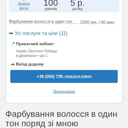
100
5 р.
Додати
відгук
дзвінків
досвід
Фарбування волосся в один тон
1000 грн. / 60 мин.
➡️ Усі послуги та ціни (11)
📍
Приватний кабінет
Харків, Проспект Победы
м.Держпром + ще 1
🚗
Виїзд додому
+38 (050) 739..
показати номер
Докладніше
Фарбування волосся в один
тон поряд зі мною