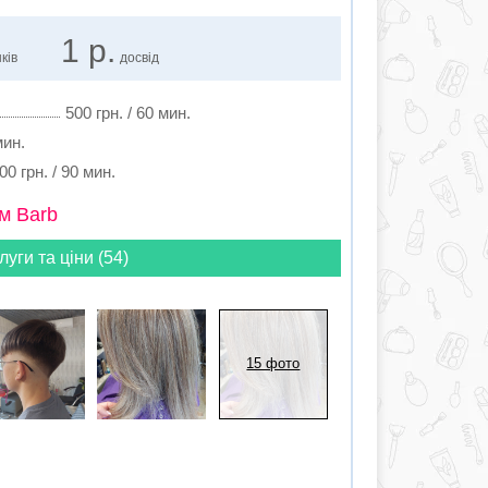
1 р.
ків
досвід
500 грн. / 60 мин.
мин.
00 грн. / 90 мин.
м Barb
луги та ціни (54)
15 фото