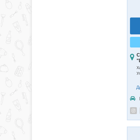
С
"
Ха
У
Д