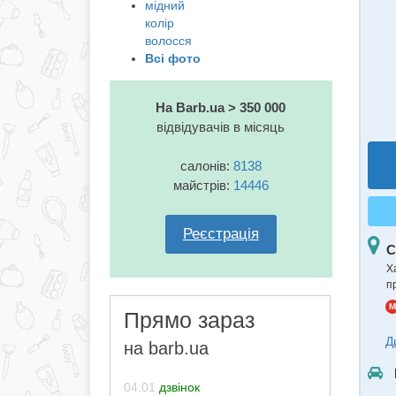
мідний
колір
волосся
Всі фото
На Barb.ua > 350 000
відвідувачів в місяць
салонів:
8138
майстрів:
14446
Реєстрація
С
Ха
п
M
Прямо зараз
Д
на barb.ua
04:01
дзвінок