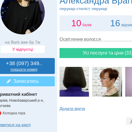
Александра Браг
перукар-стиліст, перукар
10
16
балів
відгукі
Освітлення волосся
на Barb вже 6р 7м
У відпустці
Усі послуги та ціни (33
+38 (097) 349..
показати номер
Записатись
риватний кабінет
арків, Новобаварський р-н,
атаева
Додати відгук
Холодна гора
ивитися на карті