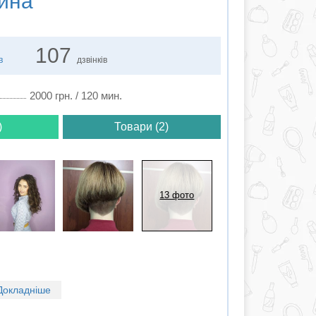
ина
107
в
дзвінків
2000 грн. / 120 мин.
)
Товари (2)
13 фото
Докладніше