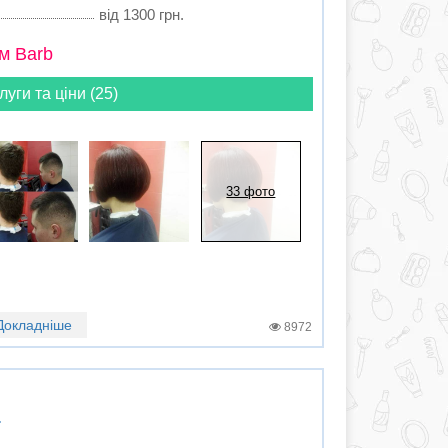
від 1300 грн.
м Barb
луги та ціни (25)
33 фото
Докладніше
8972
а