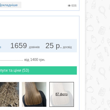
Докладніше
606
1659
25 р.
в
дзвінків
досвід
від 1400 грн.
луги та ціни (53)
87 фото