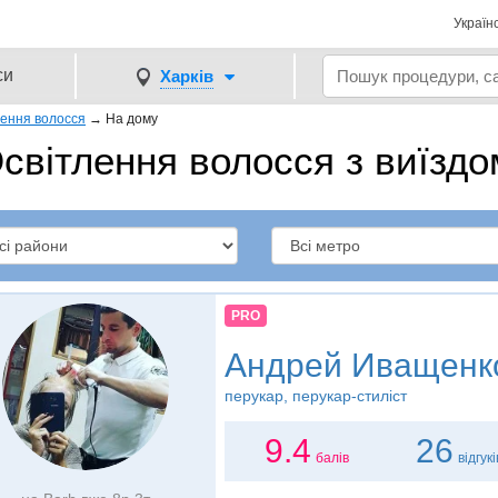
Україн
си
Харків
лення волосся
→
На дому
світлення волосся з виїздо
PRO
Андрей Иващенк
перукар, перукар-стиліст
9.4
26
балів
відгукі