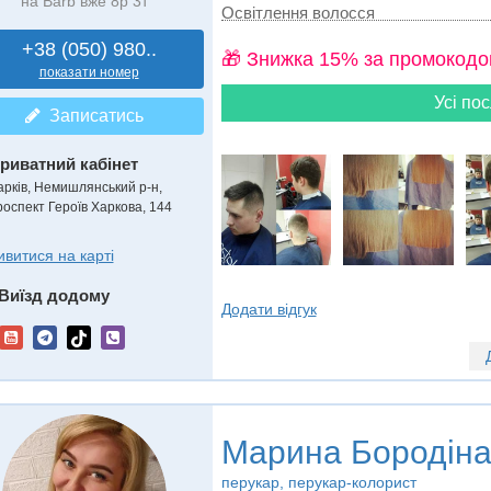
на Barb вже 8р 3т
Освітлення волосся
+38 (050) 980..
🎁 Знижка 15% за промокодо
показати номер
Усі пос
Записатись
риватний кабінет
арків, Немишлянський р-н,
роспект Героїв Харкова, 144
ивитися на карті
Виїзд додому
Додати відгук
Марина Бородін
перукар, перукар-колорист