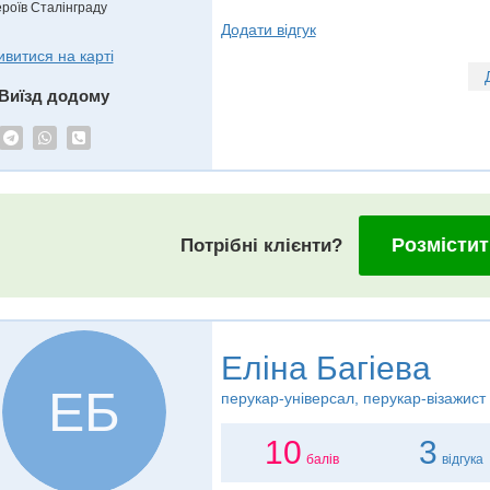
ероїв Сталінграду
Додати відгук
ивитися на карті
Виїзд додому
Розмістит
Потрібні клієнти?
Еліна Багіева
ЕБ
перукар-універсал, перукар-візажист
10
3
балів
відгука