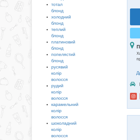
тотал
блонд
холодний
блонд
теплий
блонд
платиновий
П
блонд
Х
попелястий
п
блонд
русявий
Д
колір
волосся
рудий
колір
волосся
карамельний
колір
волосся
шоколадний
колір
волосся