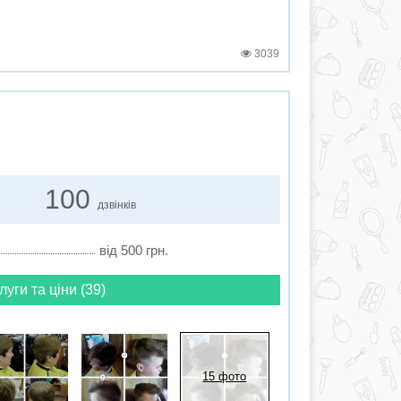
3039
100
дзвінків
від 500 грн.
луги та ціни (39)
15 фото