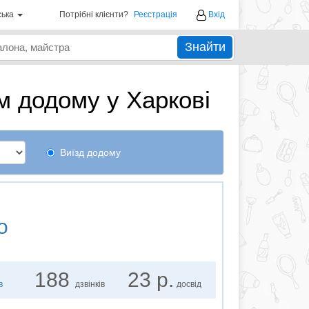
ська
Потрібні клієнти?
Реєстрація
Вхід
Знайти
м додому у Харкові
Виїзд додому
о
188
23 р.
в
дзвінків
досвід