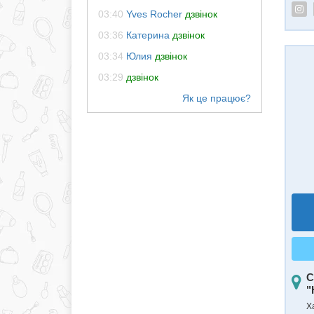
03:40
Yves Rocher
дзвінок
03:36
Катерина
дзвінок
03:34
Юлия
дзвінок
03:29
дзвінок
С
"
Ха