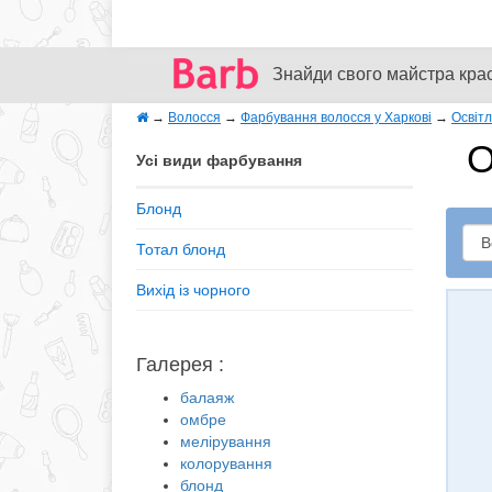
Знайди свого майстра кра
→
Волосся
→
Фарбування волосся у Харкові
→
Освіт
О
Усі види фарбування
Блонд
Тотал блонд
Вихід із чорного
Галерея :
балаяж
омбре
мелірування
колорування
блонд