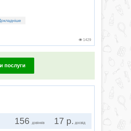
Докладніше
1429
и послуги
156
17 р.
дзвінків
досвід