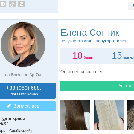
Елена Сотник
перукар-візажист, перукар-стиліст
10
15
балів
відгукі
Освітлення волосся
на Barb вже 3р 7м
Усі пос
+38 (050) 688..
показати номер
Записатись
тудія краси
H/S"
рків, Слобідський р-н,