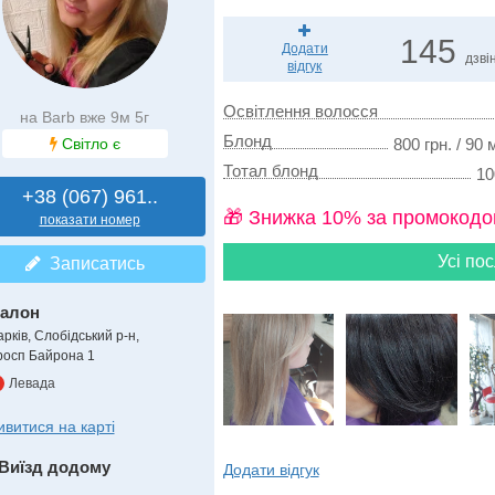
145
Додати
дзвін
відгук
Освітлення волосся
на Barb вже 9м 5г
Блонд
Світло є
800 грн. / 90 
Тотал блонд
10
+38 (067) 961..
🎁 Знижка 10% за промокодо
показати номер
Усі пос
Записатись
алон
рків, Слобідський р-н,
росп Байрона 1
Левада
ивитися на карті
Виїзд додому
Додати відгук