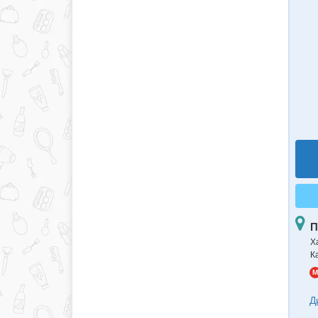
П
Х
К
M
Д