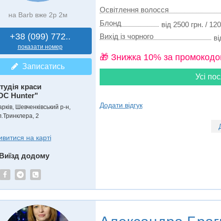
Освітлення волосся
на Barb вже 2р 2м
Блонд
від 2500 грн. / 12
+38 (099) 772..
Вихід із чорного
ві
показати номер
🎁 Знижка 10% за промокодо
Записатись
Усі пос
тудія краси
DC Hunter"
Додати відгук
рків, Шевченківський р-н,
л.Тринклера, 2
ивитися на карті
Виїзд додому