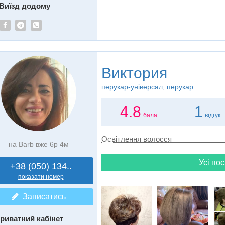
Виїзд додому
Виктория
перукар-універсал, перукар
4.8
1
бала
відгук
Освітлення волосся
на Barb вже 6р 4м
Усі пос
+38 (050) 134..
показати номер
Записатись
риватний кабінет