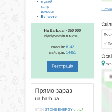
мідний
колір
9 сти
волосся
Всі фото
Скіл
На Barb.ua > 350 000
Посл
відвідувачів в місяць
✅ Пе
салонів:
8142
майстрів:
14451
Осві
Укра
Реєстрація
Прямо зараз
на barb.ua
07:34
STONE ENERGY
онлайн-