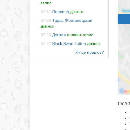
запис
07:31
Перлина
дзвінок
07:29
Тарас Жовтанецький
дзвінок
07:29
Дентея
онлайн-запис
07:27
Black Swan Tattoo
дзвінок
Осві