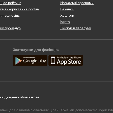
ацює рейтинг
Навчальні програми
ка використання cookie
Вакансії
я-відповідь
Хештеги
Карта
ник процедур
Знижки в телеграм
Застосунки для фахівців:
 на джерело обов'язкове
тільки для ознайомлювальних цілей. Хоча ми допомагаємо користув