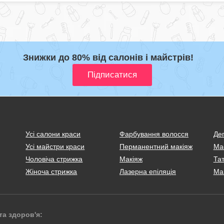
Знижки до 80% від салонів і майстрів!
Усі салони краси
Фарбування волосся
Деп
Усі майстри краси
Перманентний макіяж
Ма
Чоловіча стрижка
Макіяж
Тат
Жіноча стрижка
Лазерна епіляція
Ма
та здоров'я: