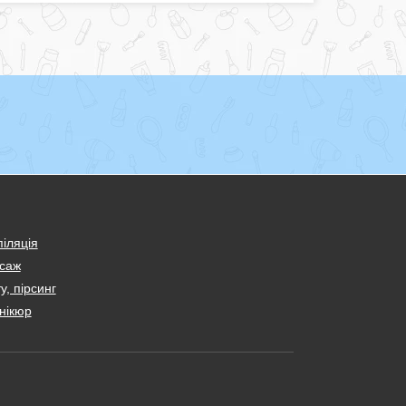
іляція
саж
у, пірсинг
нікюр