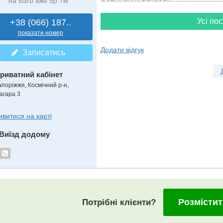
на Barb вже 5р 7м
Усі пос
+38 (066) 187..
показати номер
Додати відгук
Записатись
риватний кабінет
апоріжжя, Космічний р-н,
агара 3
ивитися на карті
Виїзд додому
Розмістит
Потрібні клієнти?