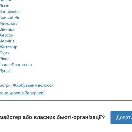
Львів
Запоріжжя
Кривий Ріг
Миколаїв
Вінниця
Херсон
Чернігів
Житомир
Суми
Рівне
Івано-Франківськ
Луцьк
айстри: Фарбування волосся
лони краси в Запоріжжі
 майстер або власник бьюті-організації?
Додат