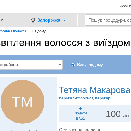
Україн
си
Запоріжжя
ітлення волосся
→
На дому
вітлення волосся з виїздом
Виїзд додому
Тетяна Макарова
ТМ
перукар-колорист, перукар
100
Додати
дзвін
відгук
Освітлення волосся