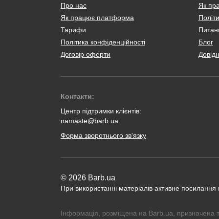
Про нас
Як пр
Як працює платформа
Політи
Тарифи
Питанн
Політика конфіденційності
Блог
Договір оферти
Довід
Контакти:
Центр підтримки клієнтів:
namaste@barb.ua
Форма зворотнього зв'язку
© 2026 Barb.ua
При використанні матеріалів активне посилання
Інформація, розміщена на Barb.ua, призначена 