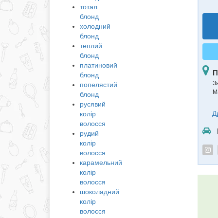
тотал
блонд
холодний
блонд
теплий
блонд
платиновий
П
блонд
З
попелястий
М
блонд
русявий
Д
колір
волосся
рудий
колір
волосся
карамельний
колір
волосся
шоколадний
колір
волосся