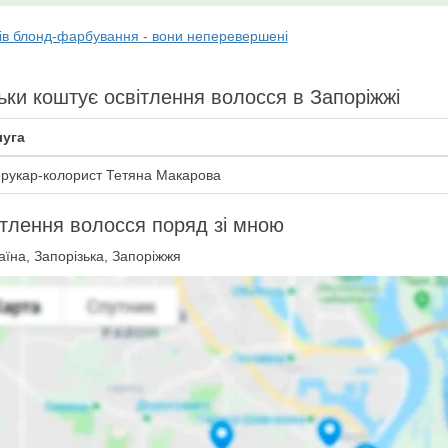
лів блонд-фарбування - вони неперевершені
ьки коштує освітлення волосся в Запоріжжі
уга
рукар-колорист Тетяна Макарова
тлення волосся поряд зі мною
їна, Запорізька, Запоріжжя