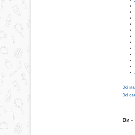
Всі м
Всі са
Ви -