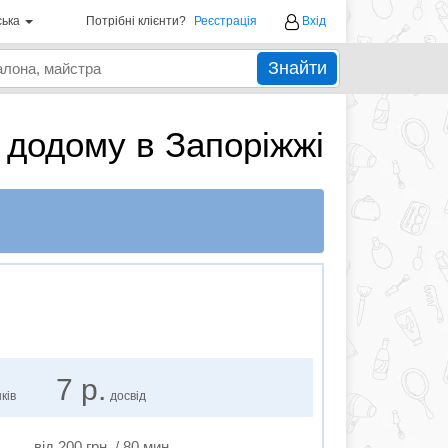
ська
Потрібні клієнти?
Реєстрація
Вхід
Знайти
 додому в Запоріжжі
7 р.
ків
досвід
від 200 грн. / 80 мин.