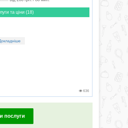
луги та ціни (18)
Докладніше
636
и послуги