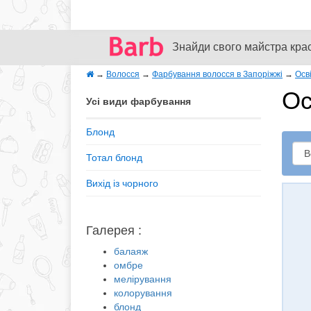
Знайди свого майстра кра
→
Волосся
→
Фарбування волосся в Запоріжжі
→
Осв
Ос
Усі види фарбування
Блонд
Тотал блонд
Вихід із чорного
Галерея :
балаяж
омбре
мелірування
колорування
блонд