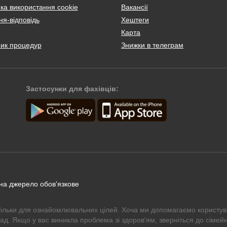
ка використання cookie
Вакансії
я-відповідь
Хештеги
Карта
ник процедур
Знижки в телеграм
Застосунки для фахівців:
 на джерело обов'язкове
тільки для ознайомлювальних цілей. Хоча ми допомагаємо користув
рад. Якщо у вас виникла проблема зі здоров'ям, зверніться до сімейн