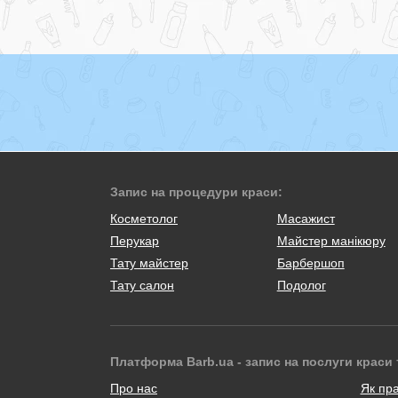
Запис на процедури краси:
Косметолог
Масажист
Перукар
Майстер манікюру
Тату майстер
Барбершоп
Тату салон
Подолог
Платформа Barb.ua - запис на послуги краси 
Про нас
Як пр