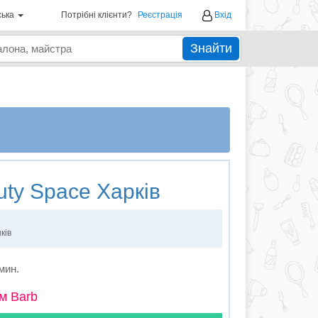
ська
Потрібні клієнти?
Реєстрація
Вхід
Знайти
ty Space Харків
ків
 мин.
м Barb