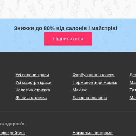
Знижки до 80% від салонів і майстрів!
Усі салони краси
Фарбування волосся
Деп
Усі майстри краси
Перманентний макіяж
Ма
Чоловіча стрижка
Макіяж
Тат
Жіноча стрижка
Лазерна епіляція
Ма
та здоров'я:
ацює рейтинг
Навчальні програми