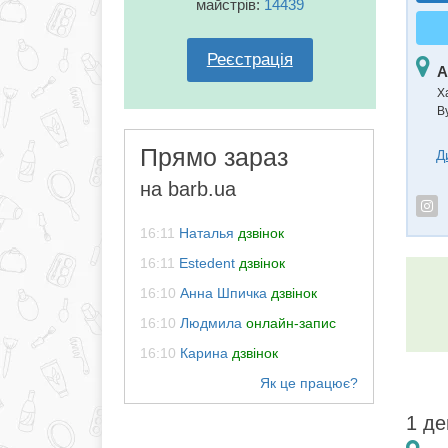
майстрів:
14439
Реєстрація
А
Ха
В
Прямо зараз
Д
на barb.ua
16:11
Наталья
дзвінок
16:11
Estedent
дзвінок
16:10
Анна Шпичка
дзвінок
16:10
Людмила
онлайн-запис
16:10
Карина
дзвінок
1 де