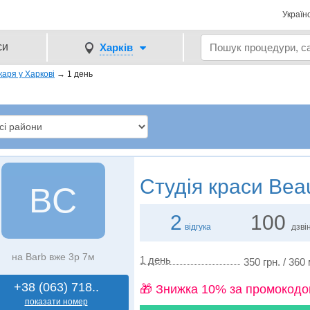
Україн
си
Харків
каря у Харкові
→
1 день
Студія краси
Beau
BС
2
100
відгука
дзвін
на Barb вже 3р 7м
1 день
350 грн. / 360
+38 (063) 718..
🎁 Знижка 10% за промокодо
показати номер