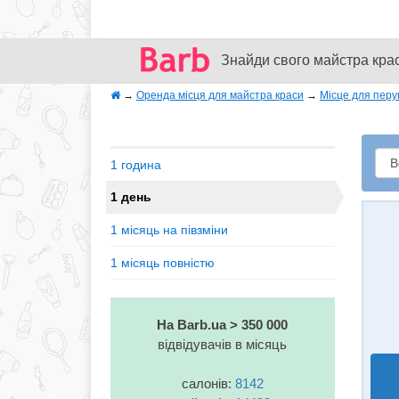
Знайди свого майстра кра
→
Оренда місця для майстра краси
→
Місце для перу
1 година
1 день
1 місяць на півзміни
1 місяць повністю
На Barb.ua > 350 000
відвідувачів в місяць
салонів:
8142