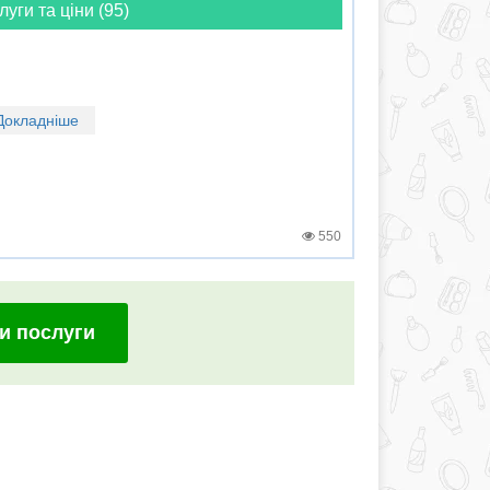
луги та ціни (95)
Докладніше
550
и послуги