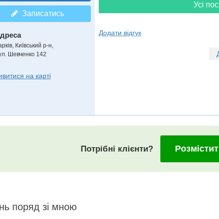
Усі пос
Записатись
Додати відгук
дреса
рків, Київський р-н
,
ул. Шевченко 142
ивитися на карті
Розмістит
Потрібні клієнти?
нь поряд зі мною