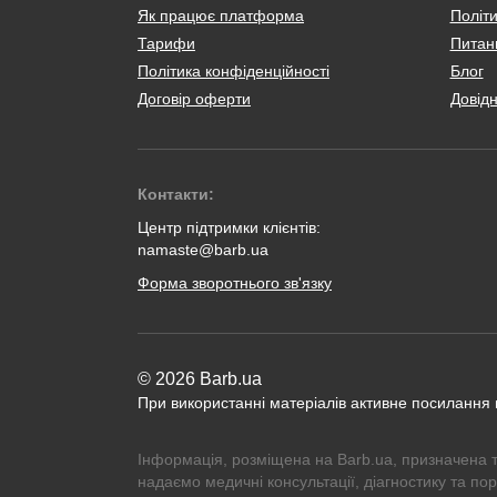
Як працює платформа
Політи
Тарифи
Питанн
Політика конфіденційності
Блог
Договір оферти
Довід
Контакти:
Центр підтримки клієнтів:
namaste@barb.ua
Форма зворотнього зв'язку
© 2026 Barb.ua
При використанні матеріалів активне посилання
Інформація, розміщена на Barb.ua, призначена 
надаємо медичні консультації, діагностику та по