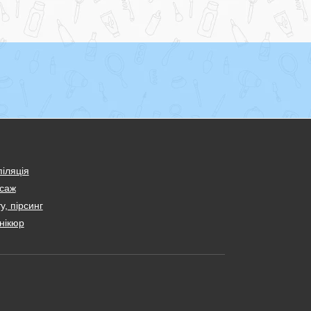
іляція
саж
у, пірсинг
нікюр