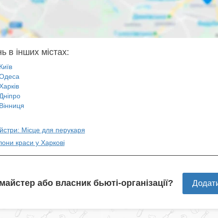
ь в інших містах:
Київ
Одеса
Харків
Дніпро
Вінниця
йстри: Місце для перукаря
лони краси у Харкові
 майстер або власник бьюті-організації?
Додат