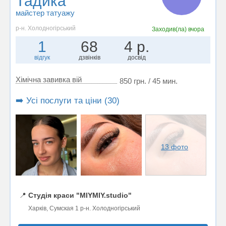
Тадика
майстер татуажу
р-н. Холодногірський
Заходив(ла)
вчора
1
68
4 р.
відгук
дзвінків
досвід
Хімічна завивка вій
850 грн. / 45 мин.
➡️ Усі послуги та ціни (30)
13 фото
📍
Студія краси "MIYMIY.studio"
Харків, Сумская 1 р-н. Холодногірський