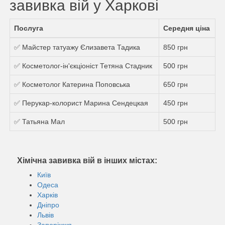
завивка вій у Харкові
Послуга
Середня ціна
✅ Майстер татуажу Єлизавета Тадика
850 грн
✅ Косметолог-ін'єкціоніст Тетяна Стадник
500 грн
✅ Косметолог Катерина Поповська
650 грн
✅ Перукар-колорист Марина Сендецкая
450 грн
✅ Татьяна Мал
500 грн
Хімічна завивка вій в інших містах:
Київ
Одеса
Харків
Дніпро
Львів
Запоріжжя