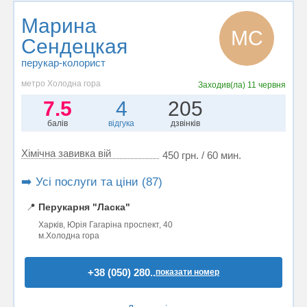
Марина
МС
Сендецкая
перукар-колорист
метро Холодна гора
Заходив(ла)
11 червня
7.5
4
205
балів
відгука
дзвінків
Хімічна завивка вій
450 грн. / 60 мин.
➡️ Усі послуги та ціни (87)
📍
Перукарня "Ласка"
Харків, Юрія Гагаріна проспект, 40
м.Холодна гора
+38 (050) 280..
показати номер