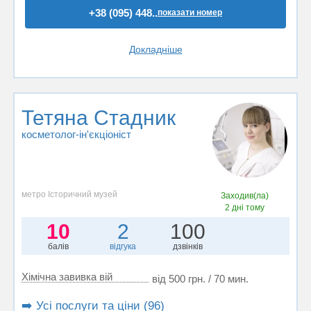
+38 (095) 448..
показати номер
Докладніше
Тетяна Стадник
косметолог-ін'єкціоніст
метро Історичний музей
Заходив(ла)
2 дні тому
10
2
100
балів
відгука
дзвінків
Хімічна завивка вій
від 500 грн. / 70 мин.
➡️ Усі послуги та ціни (96)