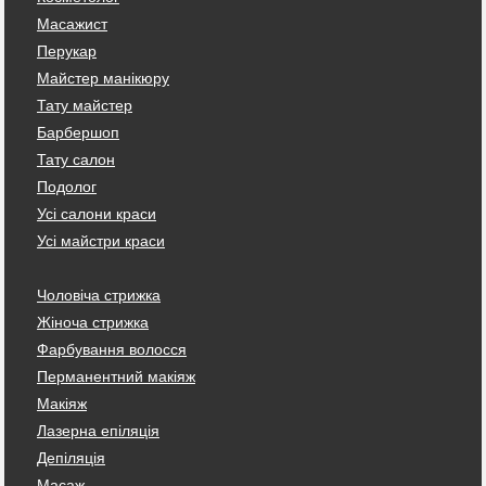
Масажист
Перукар
Майстер манікюру
Тату майстер
Барбершоп
Тату салон
Подолог
Усі салони краси
Усі майстри краси
Чоловіча стрижка
Жіноча стрижка
Фарбування волосся
Перманентний макіяж
Макіяж
Лазерна епіляція
Депіляція
Масаж