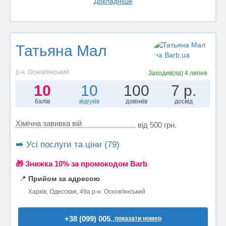
Докладніше
Татьяна Мал
р-н. Основ'янський
Заходив(ла)
4 липня
10
10
100
7 р.
балів
відгуків
дзвінків
досвід
Хімічна завивка вій
від 500 грн.
➡️ Усі послуги та ціни (79)
🎁 Знижка 10% за промокодом Barb
📍
Прийом за адресою
Харків, Одесская, 49а р-н. Основ'янський
+38 (099) 005..
показати номер