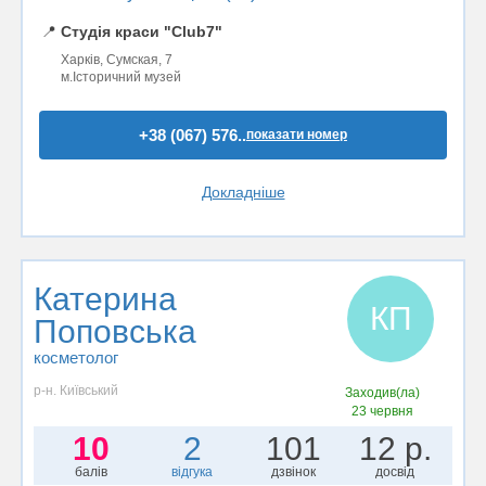
📍
Студія краси "Club7"
Харків, Сумская, 7
м.Історичний музей
+38 (067) 576..
показати номер
Докладніше
Катерина
КП
Поповська
косметолог
р-н. Київський
Заходив(ла)
23 червня
10
2
101
12 р.
балів
відгука
дзвінок
досвід