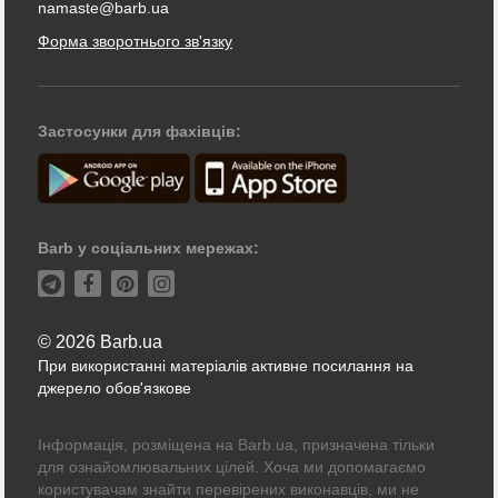
namaste@barb.ua
Форма зворотнього зв'язку
Застосунки для фахівців:
Barb у соціальних мережах:
© 2026 Barb.ua
При використанні матеріалів активне посилання на
джерело обов'язкове
Інформація, розміщена на Barb.ua, призначена тільки
для ознайомлювальних цілей. Хоча ми допомагаємо
користувачам знайти перевірених виконавців, ми не