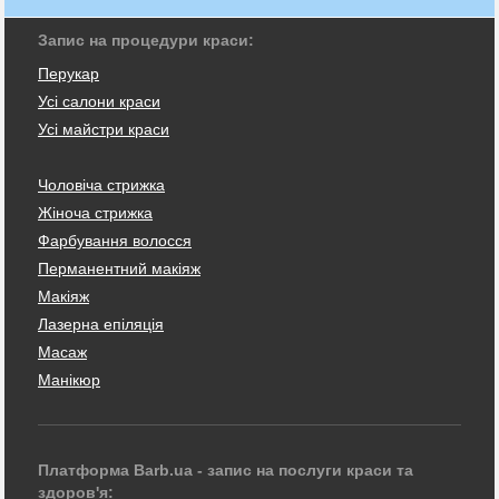
Запис на процедури краси:
Перукар
Усі салони краси
Усі майстри краси
Чоловіча стрижка
Жіноча стрижка
Фарбування волосся
Перманентний макіяж
Макіяж
Лазерна епіляція
Масаж
Манікюр
Платформа Barb.ua - запис на послуги краси та
здоров'я: