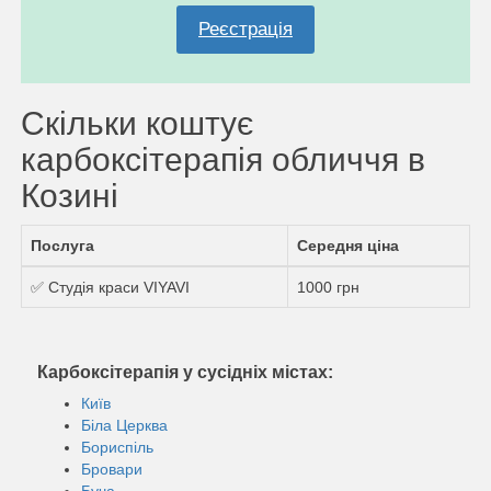
Реєстрація
Скільки коштує
карбоксітерапія обличчя в
Козині
Послуга
Середня ціна
✅ Студія краси VIYAVI
1000 грн
Карбоксітерапія у сусідніх містах:
Київ
Біла Церква
Бориспіль
Бровари
Буча