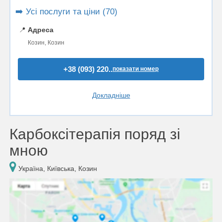
➡️ Усі послуги та ціни (70)
📍
Адреса
Козин, Козин
+38 (093) 220..
показати номер
Докладніше
Карбоксітерапія поряд зі
мною
Україна, Київська, Козин