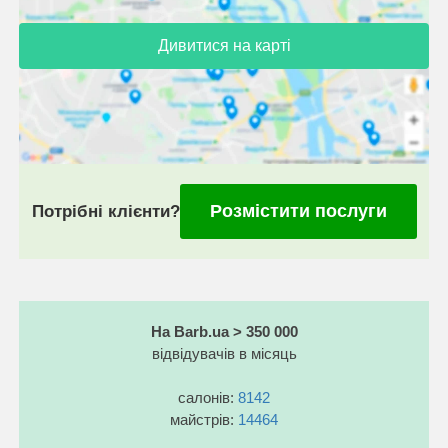
Дивитися на карті
Розмістити послуги
Потрібні клієнти?
На Barb.ua > 350 000
відвідувачів в місяць
салонів:
8142
майстрів:
14464