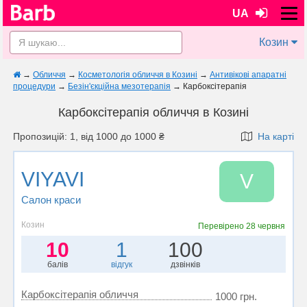
UA
Козин
→
Обличчя
→
Косметологія обличчя в Козині
→
Антивікові апаратні
процедури
→
Безін'єкційна мезотерапія
→
Карбоксітерапія
Карбоксітерапія обличчя в Козині
Пропозицій: 1, від 1000 до 1000 ₴
На карті
VIYAVI
V
Салон краси
Козин
Перевірено
28 червня
10
1
100
балів
відгук
дзвінків
Карбоксітерапія обличчя
1000 грн.