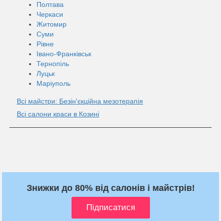
Полтава
Черкаси
Житомир
Суми
Рівне
Івано-Франківськ
Тернопіль
Луцьк
Маріуполь
Всі майстри: Безін'єкційна мезотерапія
Всі салони краси в Козині
Знижки до 80% від салонів і майстрів!