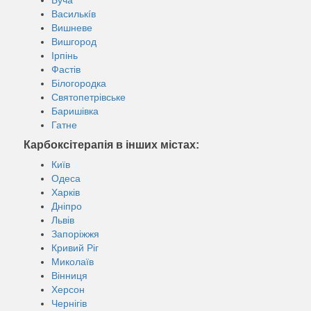
Василькíв
Вишневе
Вишгород
Ірпінь
Фастів
Білогородка
Святопетрівське
Баришівка
Гатне
Карбоксітерапія в інших містах:
Київ
Одеса
Харків
Дніпро
Львів
Запоріжжя
Кривий Ріг
Миколаїв
Вінниця
Херсон
Чернігів