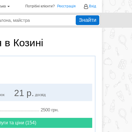
ська
Потрібні клієнти?
Реєстрація
Вхід
Знайти
 в Козині
21 р.
нок
досвід
2500 грн.
луги та ціни (154)