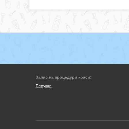
Запис на процедури краси:
Перукар