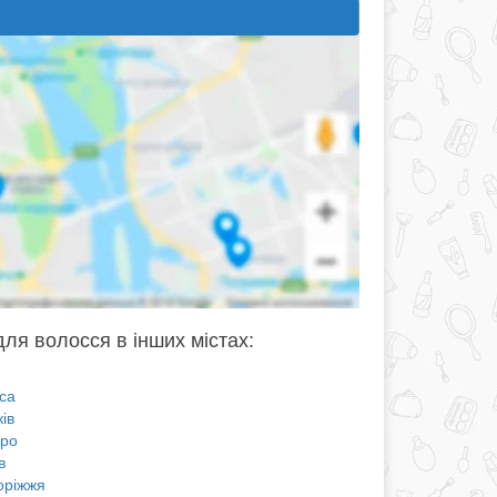
для волосся в інших містах:
са
ів
про
в
оріжжя