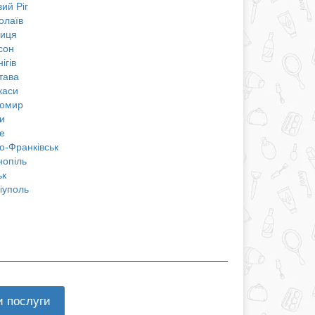
ий Ріг
олаїв
ниця
сон
ігів
тава
каси
омир
и
е
о-Франківськ
нопіль
ьк
іуполь
и послуги