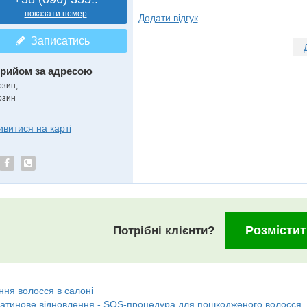
показати номер
Додати відгук
Записатись
рийом за адресою
озин,
озин
ивитися на карті
Розмістит
Потрібні клієнти?
ння волосся в салоні
ратинове відновлення - SOS-процедура для пошкодженого волосся