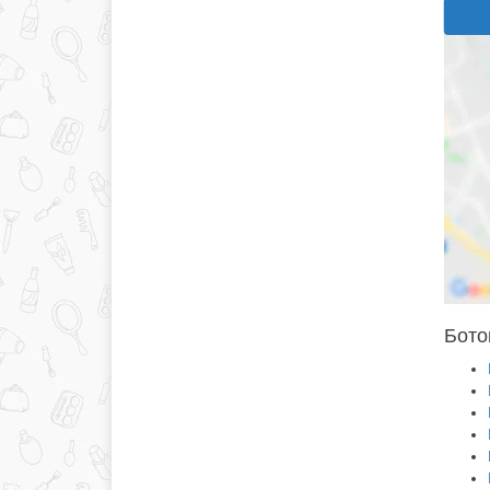
Боток