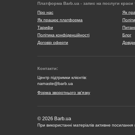
Платформа Barb.ua - запис на послуги краси 
Про нас
Як пр
Як працює платформа
Політи
Тарифи
Питанн
Політика конфіденційності
Блог
Договір оферти
Довід
Контакти:
Центр підтримки клієнтів:
namaste@barb.ua
Форма зворотнього зв'язку
© 2026 Barb.ua
При використанні матеріалів активне посилання