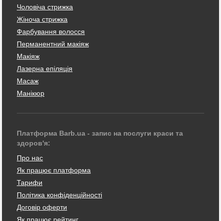
Чоловіча стрижка
Жіноча стрижка
Фарбування волосся
Перманентний макіяж
Макіяж
Лазерна епіляція
Масаж
Манікюр
Платформа Barb.ua - запис на послуги краси та
здоров'я:
Про нас
Як працює платформа
Тарифи
Політика конфіденційності
Договір оферти
Як працює рейтинг