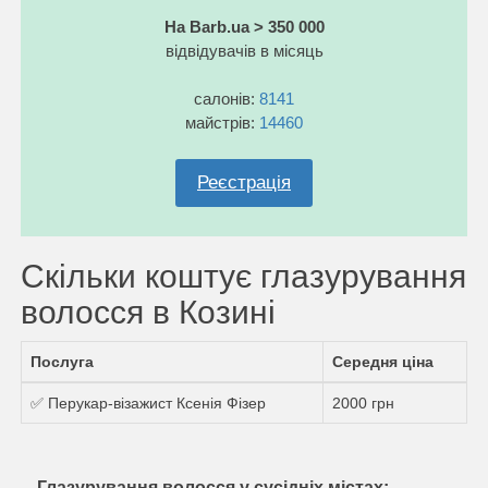
На Barb.ua > 350 000
відвідувачів в місяць
салонів:
8141
майстрів:
14460
Реєстрація
Скільки коштує глазурування
волосся в Козині
Послуга
Середня ціна
✅ Перукар-візажист Ксенія Фізер
2000 грн
Глазурування волосся у сусідніх містах: