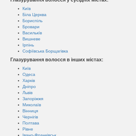
Київ
Біла Церква
Бориспіль
Бровари
Василькíв
Вишневе
Ірпінь
Софіївська Борщагівка
Глазурування волосся в інших містах:
Київ
Одеса
Харків
Дніпро
Львів
Запоріжжя
Миколаїв
Вінниця
Чернігів
Полтава
Рівне
Івано-Франківськ