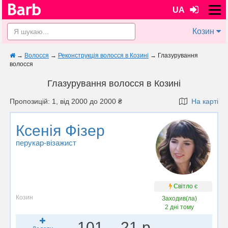
UA
Козин
→
Волосся
→
Реконструкція волосся в Козині
→
Глазурування
волосся
Глазурування волосся в Козині
Пропозицій: 1, від 2000 до 2000 ₴
На карті
Ксенія Фізер
перукар-візажист
Світло є
Козин
Заходив(ла)
2 дні тому
101
21 р.