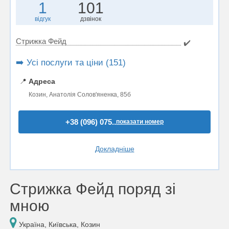
1
101
відгук
дзвінок
Стрижка Фейд
✔️
➡️ Усі послуги та ціни (151)
📍
Адреса
Козин, Анатолія Солов'яненка, 85б
+38 (096) 075..
показати номер
Докладніше
Стрижка Фейд поряд зі
мною
Україна, Київська, Козин