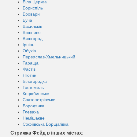
Біла Церква
Бориспіль
Бровари
Буча
Василькíв
Вишневе
Вишгород
Ірпінь
Обухів
Переяслав-Хмельницький
Тараща
Фастів
Яготин
Білогородка
Гостомель
Коцюбинське
Святопетрівське
Бородянка
Глеваха
Немішаєве
Софіївська Борщагівка
Стрижка Фейд в інших містах: