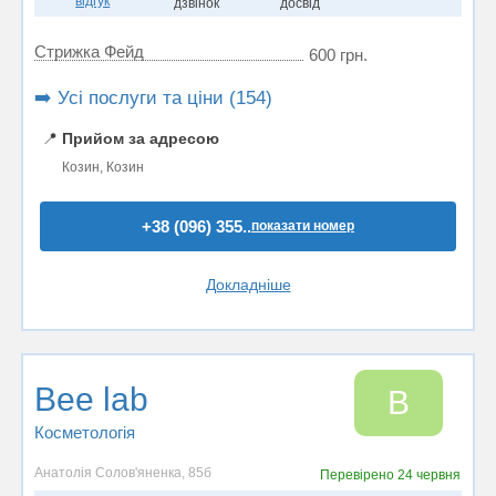
відгук
дзвінок
досвід
Стрижка Фейд
600 грн.
➡️ Усі послуги та ціни (154)
📍
Прийом за адресою
Козин, Козин
+38 (096) 355..
показати номер
Докладніше
Bee lab
B
Косметологія
Анатолія Солов'яненка, 85б
Перевірено
24 червня