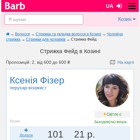
UA
Козин
→
Волосся
→
Стрижка та укладка волосся в Козині
→
Чоловіча
стрижка
→
Стрижки для чоловіків
→
Стрижка Фейд
Стрижка Фейд в Козині
Пропозицій: 2, від 600 до 600 ₴
На карті
Ксенія Фізер
перукар-візажист
Світло є
Козин
Заходив(ла)
вчора
101
21 р.
Додати