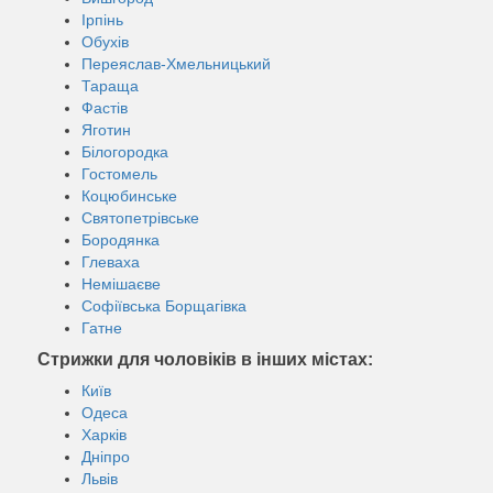
Ірпінь
Обухів
Переяслав-Хмельницький
Тараща
Фастів
Яготин
Білогородка
Гостомель
Коцюбинське
Святопетрівське
Бородянка
Глеваха
Немішаєве
Софіївська Борщагівка
Гатне
Стрижки для чоловіків в інших містах:
Київ
Одеса
Харків
Дніпро
Львів