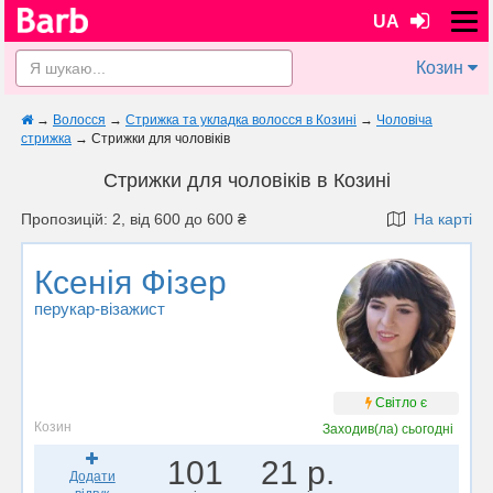
UA
Козин
→
Волосся
→
Стрижка та укладка волосся в Козині
→
Чоловіча
стрижка
→
Стрижки для чоловіків
Стрижки для чоловіків в Козині
Пропозицій: 2, від 600 до 600 ₴
На карті
Ксенія Фізер
перукар-візажист
Світло є
Козин
Заходив(ла)
сьогодні
101
21 р.
Додати