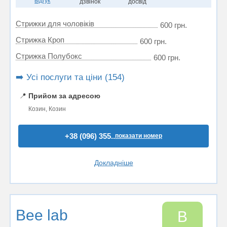
відгук
дзвінок
досвід
Стрижки для чоловіків
600 грн.
Стрижка Кроп
600 грн.
Стрижка Полубокс
600 грн.
➡️ Усі послуги та ціни (154)
📍
Прийом за адресою
Козин, Козин
+38 (096) 355..
показати номер
Докладніше
Bee lab
B