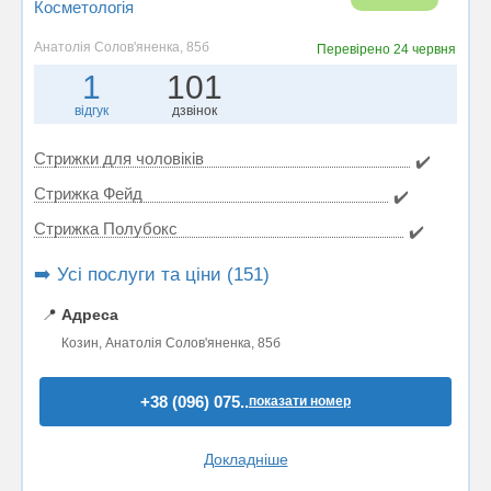
Косметологія
Анатолія Солов'яненка, 85б
Перевірено
24 червня
1
101
відгук
дзвінок
Стрижки для чоловіків
✔️
Стрижка Фейд
✔️
Стрижка Полубокс
✔️
➡️ Усі послуги та ціни (151)
📍
Адреса
Козин, Анатолія Солов'яненка, 85б
+38 (096) 075..
показати номер
Докладніше