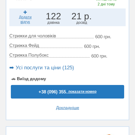
2 дні тому
122
21 р.
Додати
відгук
дзвінка
досвід
Стрижки для чоловіків
600 грн.
Стрижка Фейд
600 грн.
Стрижка Полубокс
600 грн.
➡️ Усі послуги та ціни (125)
🚗
Виїзд додому
+38 (096) 355..
показати номер
Докладніше