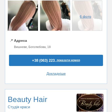
6 фото
📍
Адреса
Вишневе, Боголюбова, 18
+38 (063) 223..
показати номер
Докладніше
Beauty Hair
Студія краси