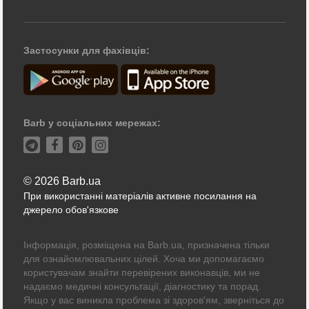
Застосунки для фахівців:
Barb у соціальних мережах:
© 2026 Barb.ua
При використанні матеріалів активне посилання на
джерело обов'язкове
Інформація, розміщена на Barb.ua, призначена тільки
для ознайомлювальних цілей. Хоча ми допомагаємо
користувачам знайти перевірених виконавців, ми не
надаємо медичні консультації, діагностику та порад.
Якщо у вас виникла проблема зі здоров'ям, зверніться до