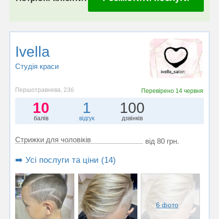
Ivella
Студія краси
Першотравнева, 23б
Перевірено
14 червня
10
1
100
балів
відгук
дзвінків
Стрижки для чоловіків
від 80 грн.
➡️ Усі послуги та ціни (14)
6 фото