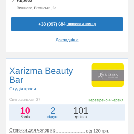
📍
Адреса
Вишневе, Вітянська, 2а
+38 (097) 684..
показати номер
Докладніше
Xarizma Beauty
Bar
Студія краси
Святошинская, 27
Перевірено
4 червня
10
2
101
балів
відгука
дзвінок
Стрижки для чоловіків
від 120 грн.