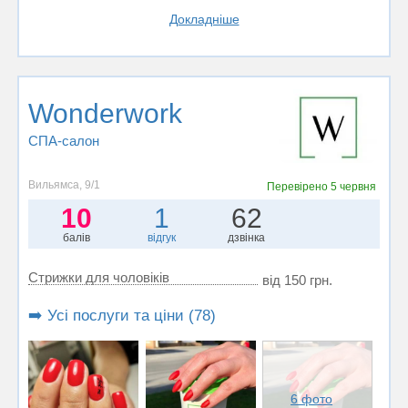
Докладніше
Wonderwork
СПА-салон
Вильямса, 9/1
Перевірено
5 червня
10
1
62
балів
відгук
дзвінка
Стрижки для чоловіків
від 150 грн.
➡️ Усі послуги та ціни (78)
6 фото