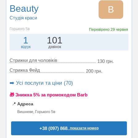
Beauty
B
Студія краси
Горького 5в
Перевірено
29 червня
1
101
відгук
дзвінок
Стрижки для чоловіків
130 грн.
Стрижка Фейд
200 грн.
➡️ Усі послуги та ціни (70)
🎁 Знижка 5% за промокодом Barb
📍
Адреса
Вишневе, Горького 5в
+38 (097) 868..
показати номер