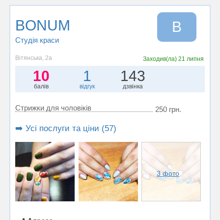
BONUM
B
Студія краси
Вітянська, 2а
Заходив(ла)
21 липня
10
1
143
балів
відгук
дзвінка
Стрижки для чоловіків
250 грн.
➡️ Усі послуги та ціни (57)
3 фото