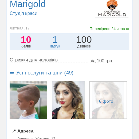
Marigold
Студія краси
Житная, 17
Перевірено
24 червня
10
1
100
балів
відгук
дзвінків
Стрижки для чоловіків
від 100 грн.
➡️ Усі послуги та ціни (49)
6 фото
📍
Адреса
Вишневе, Житная, 17