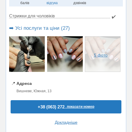
балів
відгука
дзвінків
Стрижки для чоловіків
✔️
➡️ Усі послуги та ціни (27)
5 фото
📍
Адреса
Вишневе, Южная, 13
+38 (063) 272..
показати номер
Докладніше