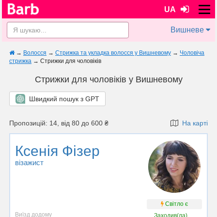
UA
Вишневе
→
Волосся
→
Стрижка та укладка волосся у Вишневому
→
Чоловіча
стрижка
→
Стрижки для чоловіків
Стрижки для чоловіків у Вишневому
Швидкий пошук з GPT
Пропозицій: 14, від 80 до 600 ₴
На карті
Ксенія Фізер
візажист
Світло є
Виїзд додому
Заходив(ла)