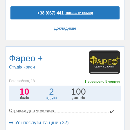
+38 (067) 441..
показати номер
Докладніше
Фарео +
Студія краси
Боголюбова, 18
Перевірено
9 червня
10
2
100
балів
відгука
дзвінків
Стрижки для чоловіків
✔️
➡️ Усі послуги та ціни (32)