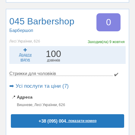
045 Barbershop
0
Барбершоп
Лесі Українки, 62б
Заходив(ла)
9 жовтня
100
Додати
відгук
дзвінків
Стрижки для чоловіків
✔️
➡️ Усі послуги та ціни (7)
📍
Адреса
Вишневе, Лесі Українки, 62б
+38 (095) 004..
показати номер