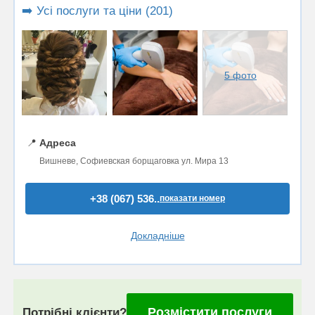
➡️ Усі послуги та ціни (201)
5 фото
📍
Адреса
Вишневе, Софиевская борщаговка ул. Мира 13
+38 (067) 536..
показати номер
Докладніше
Розмістити послуги
Потрібні клієнти?