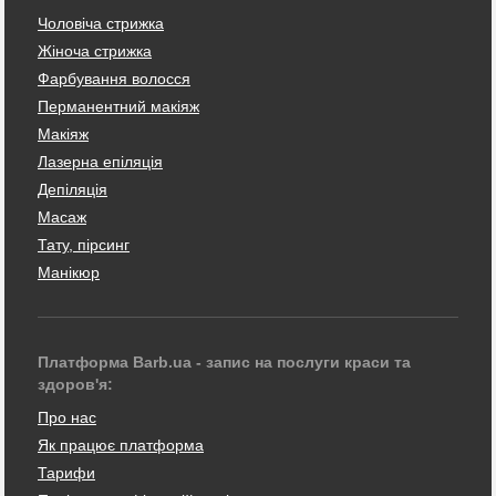
Чоловіча стрижка
Жіноча стрижка
Фарбування волосся
Перманентний макіяж
Макіяж
Лазерна епіляція
Депіляція
Масаж
Тату, пірсинг
Манікюр
Платформа Barb.ua - запис на послуги краси та
здоров'я:
Про нас
Як працює платформа
Тарифи