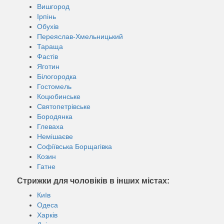
Вишгород
Ірпінь
Обухів
Переяслав-Хмельницький
Тараща
Фастів
Яготин
Білогородка
Гостомель
Коцюбинське
Святопетрівське
Бородянка
Глеваха
Немішаєве
Софіївська Борщагівка
Козин
Гатне
Стрижки для чоловіків в інших містах:
Київ
Одеса
Харків