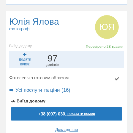
Юлія Ялова
ЮЯ
фотограф
Виїзд додому
Перевірено
23 травня
97
Додати
відгук
дзвінків
Фотосесія з готовим образом
✔️
➡️ Усі послуги та ціни (16)
🚗
Виїзд додому
+38 (097) 030..
показати номер
Докладніше