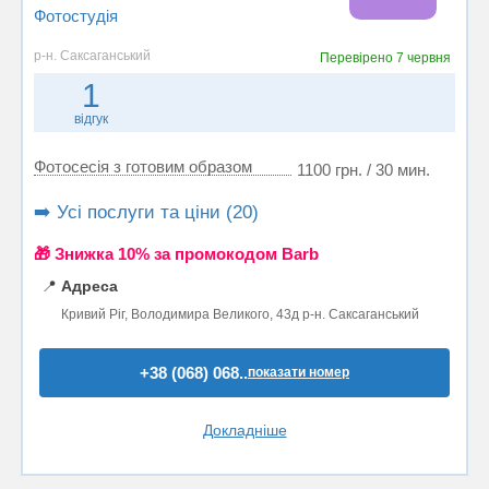
Фотостудiя
р-н. Саксаганський
Перевірено
7 червня
1
відгук
Фотосесія з готовим образом
1100 грн. / 30 мин.
➡️ Усі послуги та ціни (20)
🎁 Знижка 10% за промокодом Barb
📍
Адреса
Кривий Ріг, Володимира Великого, 43д р-н. Саксаганський
+38 (068) 068..
показати номер
Докладніше