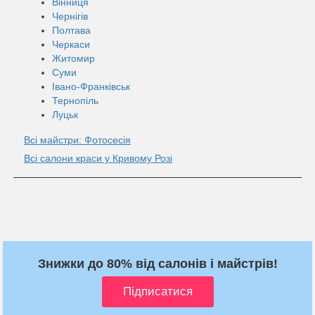
Вінниця
Чернігів
Полтава
Черкаси
Житомир
Суми
Івано-Франківськ
Тернопіль
Луцьк
Всі майстри: Фотосесія
Всі салони краси у Кривому Розі
Знижки до 80% від салонів і майстрів!