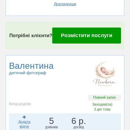
Докладніше
Розмістити послуги
Потрібні клієнти?
Валентина
дитячий фотограф
Повний запис
Виїзд додому
Заходив(ла)
3 дні тому
5
6 р.
Додати
відгук
дзвінків
досвід