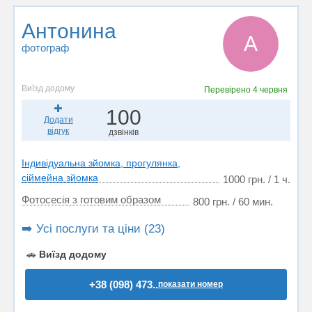
Антонина
А
фотограф
Виїзд додому
Перевірено
4 червня
100
Додати
відгук
дзвінків
Індивідуальна зйомка, прогулянка,
сіймейна зйомка
1000 грн. / 1 ч.
Фотосесія з готовим образом
800 грн. / 60 мин.
➡️ Усі послуги та ціни (23)
🚗
Виїзд додому
+38 (098) 473..
показати номер