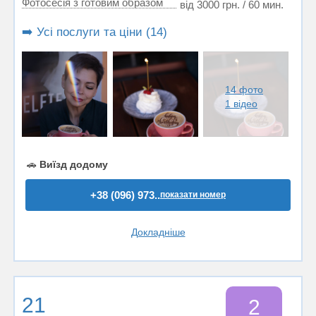
Фотосесія з готовим образом
від 3000 грн. / 60 мин.
➡️ Усі послуги та ціни (14)
14 фото
1 відео
🚗
Виїзд додому
+38 (096) 973..
показати номер
Докладніше
21
2