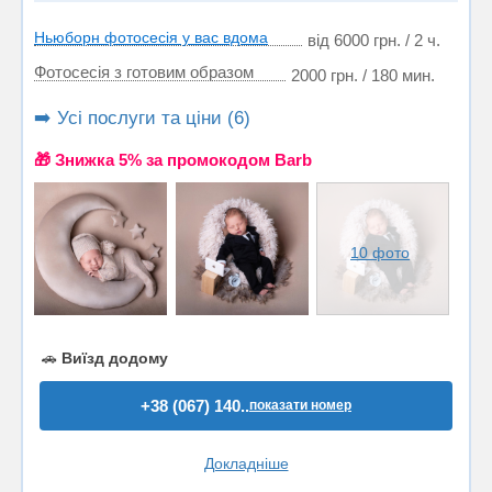
Ньюборн фотосесія у вас вдома
від 6000 грн. / 2 ч.
Фотосесія з готовим образом
2000 грн. / 180 мин.
➡️ Усі послуги та ціни (6)
🎁 Знижка 5% за промокодом Barb
10 фото
🚗
Виїзд додому
+38 (067) 140..
показати номер
Докладніше