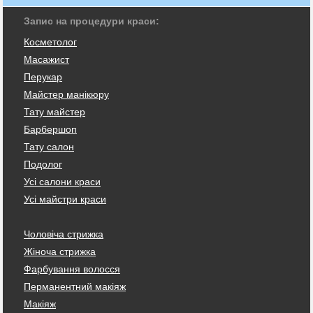
Запис на процедури краси:
Косметолог
Масажист
Перукар
Майстер манікюру
Тату майстер
Барбершоп
Тату салон
Подолог
Усі салони краси
Усі майстри краси
Чоловіча стрижка
Жіноча стрижка
Фарбування волосся
Перманентний макіяж
Макіяж