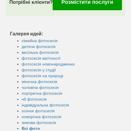
Розмістити послуги
Потрібні клієнти?
Галерея идей:
сімейна фотосесія
дитяча фотосесія
весільна фотосесія
фотосесія вагітності
фотосесія новонароджених
фотосесія у студії
фотосесія на природі
жіночна фотосесія
чоловіча фотосесія
портретна фотосесія
чб фотосесія
індивідуальна фотосесія
осіння фотосесія
новорічна фотосесія
зимова фотосесія
Всі фото