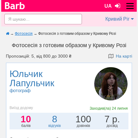
UA
Кривий Ріг
→
Фотосесія
→
Фотосесія з готовим образом у Кривому Розі
Фотосесія з готовим образом у Кривому Розі
Пропозицій: 5, від 800 до 3000 ₴
На карті
Юльчик
Лапульчик
фотограф
Виїзд додому
Заходив(ла)
24 липня
10
8
100
7 р.
балів
відгуків
дзвінків
досвід