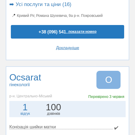
➡️ Усі послуги та ціни (16)
📍
Кривий Ріг, Романа Шухевича, 9а р-н. Покровський
+38 (096) 541..
показати номер
Докладніше
Ocsarat
O
гінекології
р-н. Центрально-Міський
Перевірено
3 червня
1
100
відгук
дзвінків
Конізація шийки матки
✔️