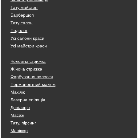
Тату майстер
Барбершоп
Тату салон
Подолог
Усі салони краси
Усі майстри краси
Чоловіча стрижка
Жіноча стрижка
Фарбування волосся
Перманентний макіяж
Макіяж
Лазерна епіляція
Депіляція
Масаж
Тату, пірсинг
Манікюр