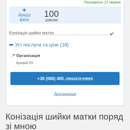
Перевірено
22 червня
100
Додати
відгук
дзвінків
Конізація шийки матки
✔️
➡️ Усі послуги та ціни (18)
📍
Організація
Кривий Ріг
+38 (066) 400..
показати номер
Докладніше
Конізація шийки матки поряд
зі мною