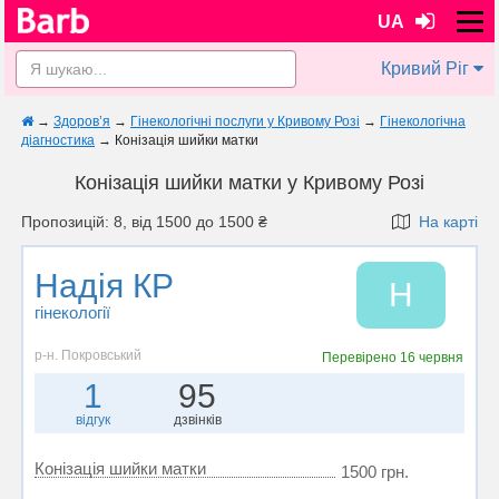
UA
Кривий Ріг
→
Здоров’я
→
Гінекологічні послуги у Кривому Розі
→
Гінекологічна
діагностика
→
Конізація шийки матки
Конізація шийки матки у Кривому Розі
Пропозицій: 8, від 1500 до 1500 ₴
На карті
Надія КР
Н
гінекології
р-н. Покровський
Перевірено
16 червня
1
95
відгук
дзвінків
Конізація шийки матки
1500 грн.