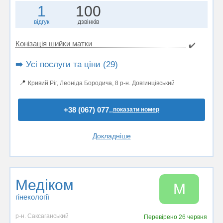
1
100
відгук
дзвінків
Конізація шийки матки
✔️
➡️ Усі послуги та ціни (29)
📍
Кривий Ріг, Леоніда Бородича, 8 р-н. Довгинцівський
+38 (067) 077..
показати номер
Докладніше
Медіком
М
гінекології
р-н. Саксаганський
Перевірено
26 червня