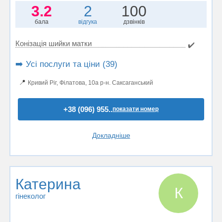
3.2
2
100
бала
відгука
дзвінків
Конізація шийки матки
✔️
➡️ Усі послуги та ціни (39)
📍
Кривий Ріг, Філатова, 10а р-н. Саксаганський
+38 (096) 955..
показати номер
Докладніше
Катерина
К
гінеколог