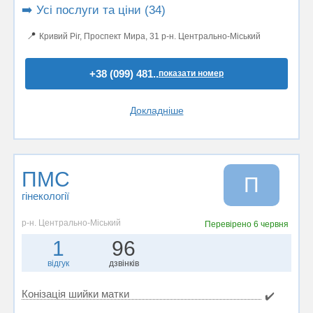
➡️ Усі послуги та ціни (34)
📍
Кривий Ріг, Проспект Мира, 31 р-н. Центрально-Міський
+38 (099) 481..
показати номер
Докладніше
ПМС
П
гінекології
р-н. Центрально-Міський
Перевірено
6 червня
1
96
відгук
дзвінків
Конізація шийки матки
✔️