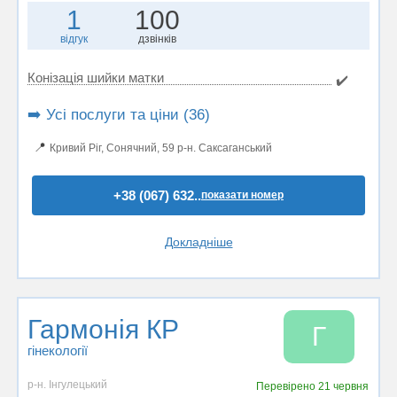
1
100
відгук
дзвінків
Конізація шийки матки
✔️
➡️ Усі послуги та ціни (36)
📍
Кривий Ріг, Сонячний, 59 р-н. Саксаганський
+38 (067) 632..
показати номер
Докладніше
Гармонія КР
Г
гінекології
р-н. Інгулецький
Перевірено
21 червня