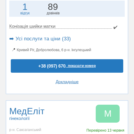
1
89
відгук
дзвінків
Конізація шийки матки
✔️
➡️ Усі послуги та ціни (33)
📍
Кривий Ріг, Добролюбова, 6 р-н. Інгулецький
+38 (097) 670..
показати номер
Докладніше
МедЕліт
М
гінекології
р-н. Саксаганський
Перевірено
13 червня