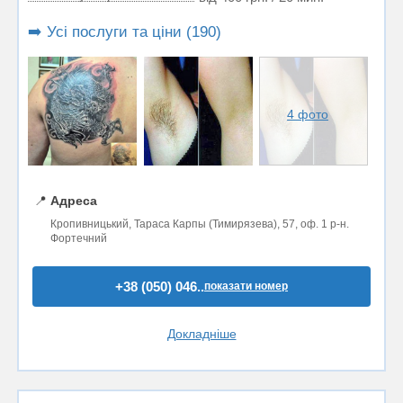
➡️ Усі послуги та ціни (190)
4 фото
📍
Адреса
Кропивницький, Тараса Карпы (Тимирязева), 57, оф. 1 р-н.
Фортечний
+38 (050) 046..
показати номер
Докладніше