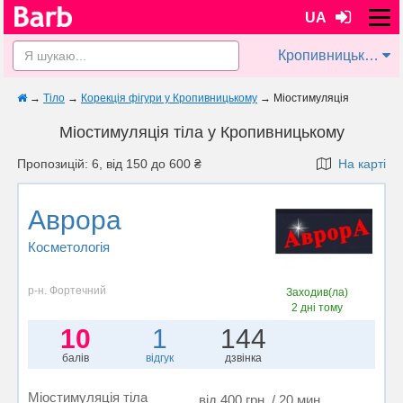
UA
Кропивницький
→
Тіло
→
Корекція фігури у Кропивницькому
→
Міостимуляція
Міостимуляція тіла у Кропивницькому
Пропозицій: 6, від 150 до 600 ₴
На карті
Аврора
Косметологія
р-н. Фортечний
Заходив(ла)
2 дні тому
10
1
144
балів
відгук
дзвінка
Міостимуляція тіла
від 400 грн. / 20 мин.