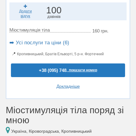
100
Додати
відгук
дзвінків
Міостимуляція тіла
160 грн.
➡️ Усі послуги та ціни (6)
📍
Кропивницький, Братів Ельворті, 5 р-н. Фортечний
+38 (095) 748..
показати номер
Докладніше
Міостимуляція тіла поряд зі
мною
Україна, Кіровоградська, Кропивницький