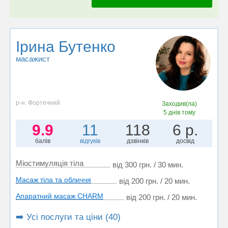
Ірина Бутенко
масажист
р-н. Фортечний
Заходив(ла)
5 днів тому
9.9
11
118
6 р.
балів
відгуків
дзвінків
досвід
Міостимуляція тіла
від 300 грн. / 30 мин.
Масаж тіла та обличчя
від 200 грн. / 20 мин.
Апаратний масаж CHARM
від 200 грн. / 20 мин.
➡️ Усі послуги та ціни (40)