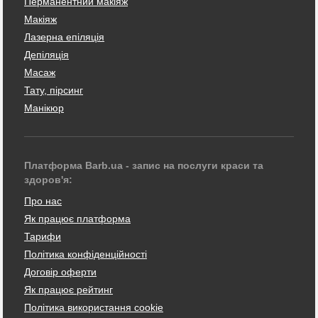
Перманентний макіяж
Макіяж
Лазерна епіляція
Депіляція
Масаж
Тату, пірсинг
Манікюр
Платформа Barb.ua - запис на послуги краси та
здоров'я:
Про нас
Як працює платформа
Тарифи
Політика конфіденційності
Договір оферти
Як працює рейтинг
Політика використання cookie