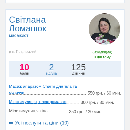
Світлана
Ломанюк
масажист
р-н. Подільський
Заходив(ла)
3 дні тому
10
2
125
балів
відгука
дзвінків
Масаж апаратом Charm для тіла та
обличчя.
550 грн. / 60 мин.
Міостимуляція, електромасаж
300 грн. / 30 мин.
Міостимуляція тіла
350 грн. / 30 мин.
➡️ Усі послуги та ціни (10)