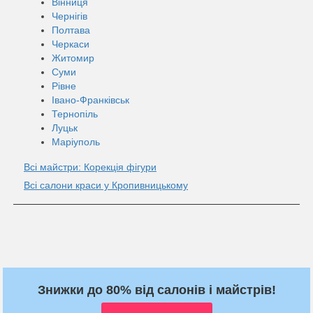
Вінниця
Чернігів
Полтава
Черкаси
Житомир
Суми
Рівне
Івано-Франківськ
Тернопіль
Луцьк
Маріуполь
Всі майстри: Корекція фігури
Всі салони краси у Кропивницькому
Знижки до 80% від салонів і майстрів!