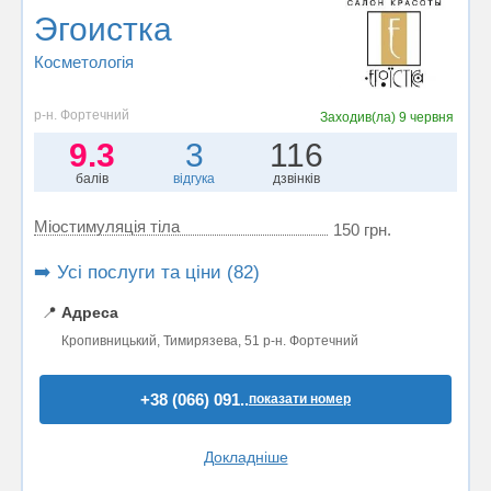
Эгоистка
Косметологія
р-н. Фортечний
Заходив(ла)
9 червня
9.3
3
116
балів
відгука
дзвінків
Міостимуляція тіла
150 грн.
➡️ Усі послуги та ціни (82)
📍
Адреса
Кропивницький, Тимирязева, 51 р-н. Фортечний
+38 (066) 091..
показати номер
Докладніше