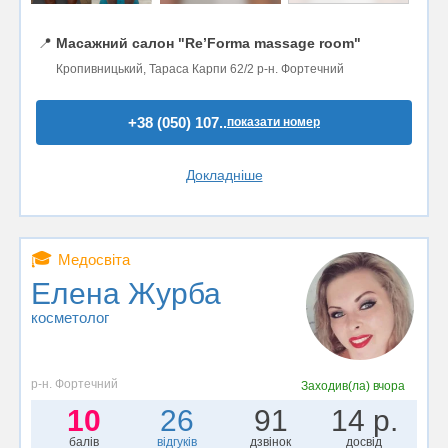
📍
Масажний салон "Re’Forma massage room"
Кропивницький, Тараса Карпи 62/2 р-н. Фортечний
+38 (050) 107..
показати номер
Докладніше
🎓
Медосвіта
Елена Журба
косметолог
р-н. Фортечний
Заходив(ла)
вчора
10
26
91
14 р.
балів
відгуків
дзвінок
досвід