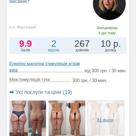
масажист
р-н. Фортечний
Заходив(ла)
4 дні тому
9.9
2
267
10 р.
балів
відгука
дзвінків
досвід
Електро-магнітна стимуляція мʼязів
ems
від 300 грн. / 30 мин.
Міостимуляція тіла
300 грн. / 30 мин.
➡️ Усі послуги та ціни (19)
31 фото