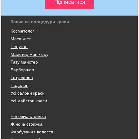
Запис на процедури краси:
Косметолог
Масажист
Перукар
Майстер манікюру
Тату майстер
Барбершоп
Тату салон
Подолог
Усі салони краси
Усі майстри краси
Чоловіча стрижка
Жіноча стрижка
Фарбування волосся