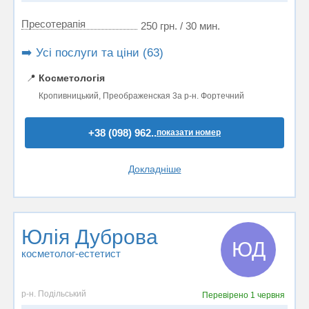
Пресотерапія
250 грн. / 30 мин.
➡️ Усі послуги та ціни (63)
📍
Косметологія
Кропивницький, Преображенская 3а р-н. Фортечний
+38 (098) 962..
показати номер
Докладніше
Юлія Дуброва
ЮД
косметолог-естетист
р-н. Подільський
Перевірено
1 червня