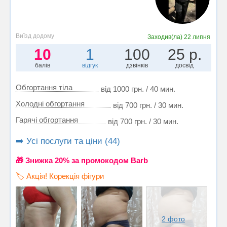
Виїзд додому
Заходив(ла)
22 липня
10
1
100
25 р.
балів
відгук
дзвінків
досвід
Обгортання тіла
від 1000 грн. / 40 мин.
Холодні обгортання
від 700 грн. / 30 мин.
Гарячі обгортання
від 700 грн. / 30 мин.
➡️ Усі послуги та ціни (44)
🎁 Знижка 20% за промокодом Barb
🏷️ Акція! Корекція фігури
2 фото