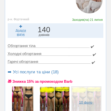
р-н. Фортечний
Заходив(ла)
21 липня
140
Додати
відгук
дзвінків
Обгортання тіла
✔️
Холодні обгортання
✔️
Гарячі обгортання
✔️
➡️ Усі послуги та ціни (18)
🎁 Знижка 15% за промокодом Barb
10 фото