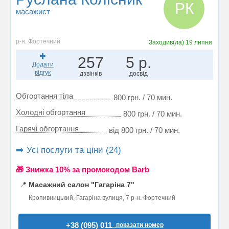
РК
масажист
р-н. Фортечний
Заходив(ла)
19 липня
257
5 р.
Додати
відгук
дзвінків
досвід
Обгортання тіла
800 грн. / 70 мин.
Холодні обгортання
800 грн. / 70 мин.
Гарячі обгортання
від 800 грн. / 70 мин.
➡️ Усі послуги та ціни (24)
🎁 Знижка 10% за промокодом Barb
📍
Масажний салон "Гагаріна 7"
Кропивницький, Гагаріна вулиця, 7 р-н. Фортечний
+38 (095) 011..
показати номер