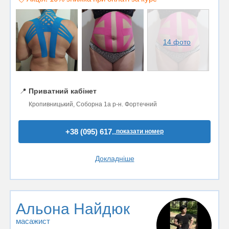
14 фото
📍
Приватний кабінет
Кропивницький, Соборна 1а р-н. Фортечний
+38 (095) 617..
показати номер
Докладніше
Альона Найдюк
масажист