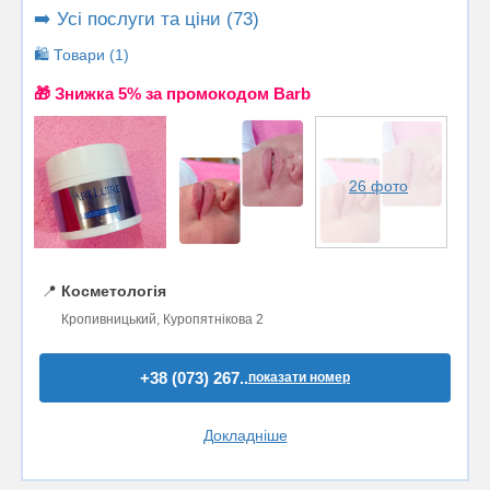
➡️ Усі послуги та ціни (73)
🛍️ Товари (1)
🎁 Знижка 5% за промокодом Barb
26 фото
📍
Косметологія
Кропивницький, Куропятнікова 2
+38 (073) 267..
показати номер
Докладніше