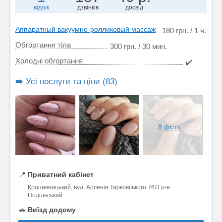
відгук
дзвінків
досвід
Аппаратный вакуумно-ролликовый массаж
180 грн. / 1 ч.
Обгортання тіла
300 грн. / 30 мин.
Холодні обгортання
✔️
➡️ Усі послуги та ціни (83)
8 фото
📍
Приватний кабінет
Кропивницький, вул. Арсенія Тарковського 76/3 р-н.
Подільський
🚗
Виїзд додому