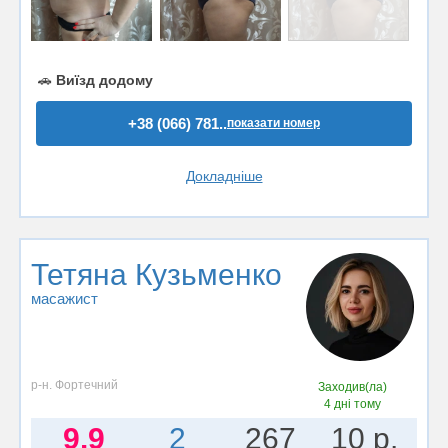
🚗
Виїзд додому
+38 (066) 781..
показати номер
Докладніше
Тетяна Кузьменко
масажист
р-н. Фортечний
Заходив(ла)
4 дні тому
9.9
2
267
10 р.