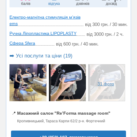
балів
відгука
дзвінків
досвід
Електро-магнітна стимуляція мʼязів
ems
від 300 грн. / 30 мин.
Ручна Ліпопластика LIPOPLASTY
від 3000 грн. / 2 ч.
Сфера Sfera
від 600 грн. / 40 мин.
➡️ Усі послуги та ціни (19)
31 фото
📍
Масажний салон "Re’Forma massage room"
Кропивницький, Тараса Карпи 62/2 р-н. Фортечний