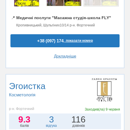
📍
Медичні послуги "Масажна студія-школа FLY"
Кропивницький, Шульгіних10/14 р-н. Фортечний
+38 (097) 174..
показати номер
Докладніше
Эгоистка
Косметологія
р-н. Фортечний
Заходив(ла)
9 червня
9.3
3
116
балів
відгука
дзвінків