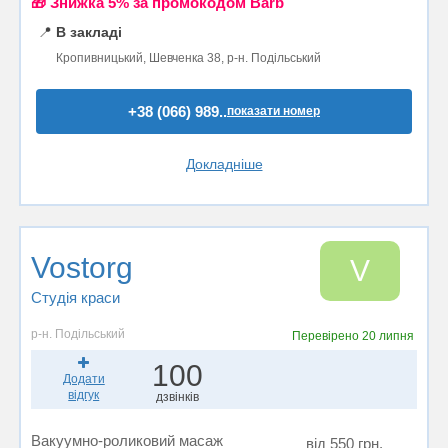
🎁 Знижка 5% за промокодом Barb
📍
В закладі
Кропивницький, Шевченка 38, р-н. Подільський
+38 (066) 989..
показати номер
Докладніше
Vostorg
V
Студія краси
р-н. Подільський
Перевірено
20 липня
100
Додати
відгук
дзвінків
Вакуумно-роликовий масаж
від 550 грн.