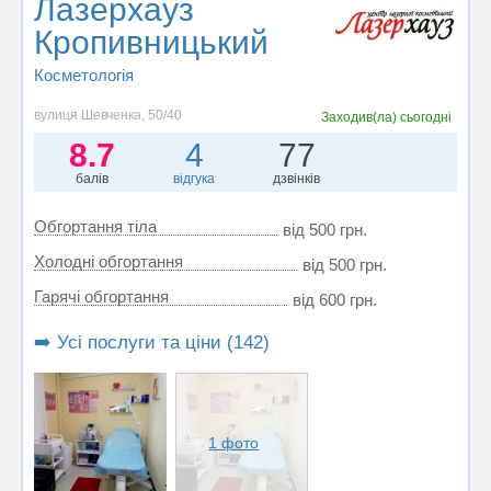
Лазерхауз
Кропивницький
Косметологія
вулиця Шевченка, 50/40
Заходив(ла)
сьогодні
8.7
4
77
балів
відгука
дзвінків
Обгортання тіла
від 500 грн.
Холодні обгортання
від 500 грн.
Гарячі обгортання
від 600 грн.
➡️ Усі послуги та ціни (142)
1 фото