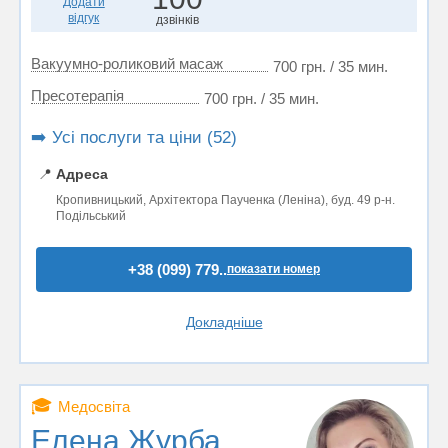
Додати
відгук
дзвінків
Вакуумно-роликовий масаж
700 грн. / 35 мин.
Пресотерапія
700 грн. / 35 мин.
➡️ Усі послуги та ціни (52)
📍
Адреса
Кропивницький, Архітектора Паученка (Леніна), буд. 49 р-н.
Подільський
+38 (099) 779..
показати номер
Докладніше
🎓
Медосвіта
Елена Журба