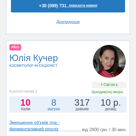
+38 (099) 731..
показати номер
Докладніше
PRO
Юлія Кучер
косметолог-ін'єкціоніст
Світло є
Куропятнікова 2
Заходив(ла)
вчора
10
8
317
10 р.
балів
відгуків
дзвінків
досвід
Зменшення об'ємів тіла -
ферментативний ліполіз
від 2800 грн. / 30 мин.