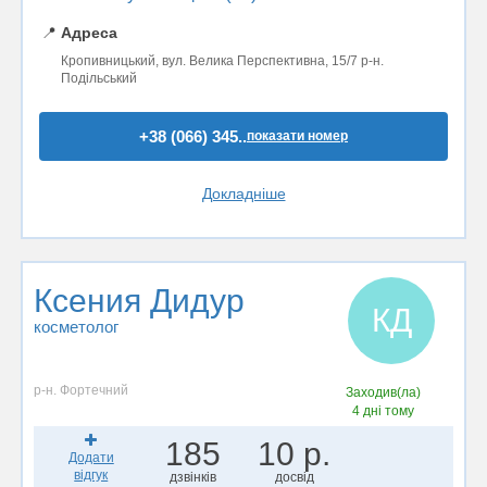
📍
Адреса
Кропивницький, вул. Велика Перспективна, 15/7 р-н.
Подільський
+38 (066) 345..
показати номер
Докладніше
Ксения Дидур
КД
косметолог
р-н. Фортечний
Заходив(ла)
4 дні тому
185
10 р.
Додати
відгук
дзвінків
досвід