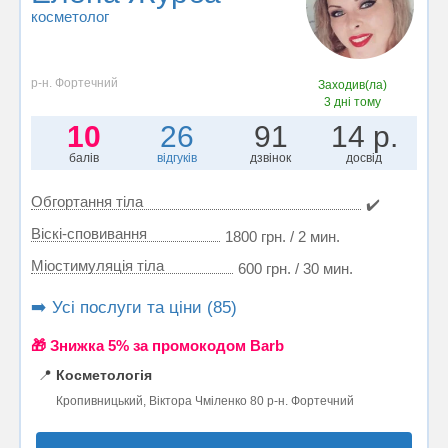
косметолог
р-н. Фортечний
Заходив(ла)
3 дні тому
10
26
91
14 р.
балів
відгуків
дзвінок
досвід
Обгортання тіла
✔️
Віскі-сповивання
1800 грн. / 2 мин.
Міостимуляція тіла
600 грн. / 30 мин.
➡️ Усі послуги та ціни (85)
🎁 Знижка 5% за промокодом Barb
📍
Косметологія
Кропивницький, Віктора Чміленко 80 р-н. Фортечний