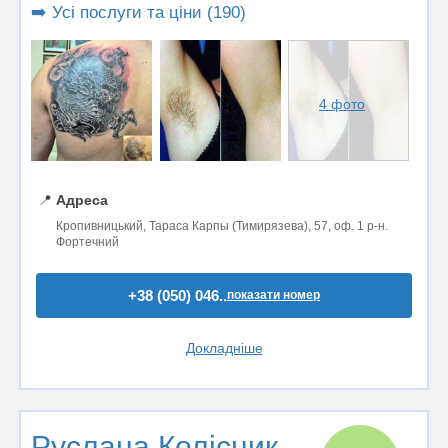
➡️ Усі послуги та ціни (190)
4 фото
📍
Адреса
Кропивницький, Тараса Карпы (Тимирязева), 57, оф. 1 р-н.
Фортечний
+38 (050) 046..
показати номер
Докладніше
Руслана Колісник