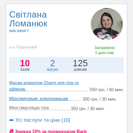
Світлана
Ломанюк
масажист
р-н. Подільський
Заходив(ла)
5 днів тому
10
2
125
балів
відгука
дзвінків
Масаж апаратом Charm для тіла та
обличчя.
550 грн. / 60 мин.
Міостимуляція, електромасаж
300 грн. / 30 мин.
Міостимуляція тіла
350 грн. / 30 мин.
➡️ Усі послуги та ціни (10)
🎁 Знижка 10% за промокодом Barb