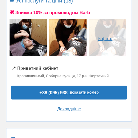
➡️ Усі послуги та ціни (18)
🎁 Знижка 10% за промокодом Barb
5 фото
📍
Приватний кабінет
Кропивницький, Соборна вулиця, 17 р-н. Фортечний
+38 (095) 938..
показати номер
Докладніше