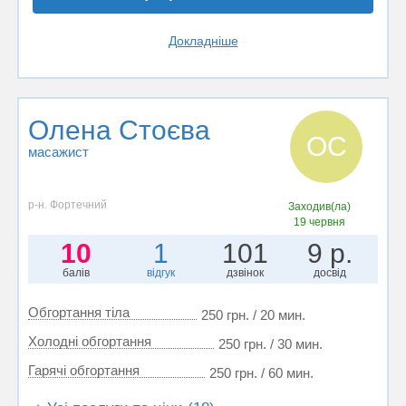
Докладніше
Олена Стоєва
ОС
масажист
р-н. Фортечний
Заходив(ла)
19 червня
10
1
101
9 р.
балів
відгук
дзвінок
досвід
Обгортання тіла
250 грн. / 20 мин.
Холодні обгортання
250 грн. / 30 мин.
Гарячі обгортання
250 грн. / 60 мин.