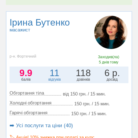
Ірина Бутенко
масажист
р-н. Фортечний
Заходив(ла)
5 днів тому
9.9
11
118
6 р.
балів
відгуків
дзвінків
досвід
Обгортання тіла
від 150 грн. / 15 мин.
Холодні обгортання
150 грн. / 15 мин.
Гарячі обгортання
150 грн. / 15 мин.
➡️ Усі послуги та ціни (40)
🏷️ Акція! 10% знижка при оплаті за курс