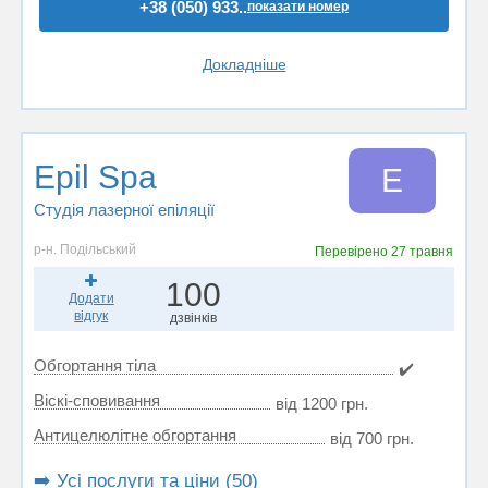
+38 (050) 933..
показати номер
Докладніше
Epil Spa
E
Студія лазерної епіляції
р-н. Подільський
Перевірено
27 травня
100
Додати
відгук
дзвінків
Обгортання тіла
✔️
Віскі-сповивання
від 1200 грн.
Антицелюлітне обгортання
від 700 грн.
➡️ Усі послуги та ціни (50)