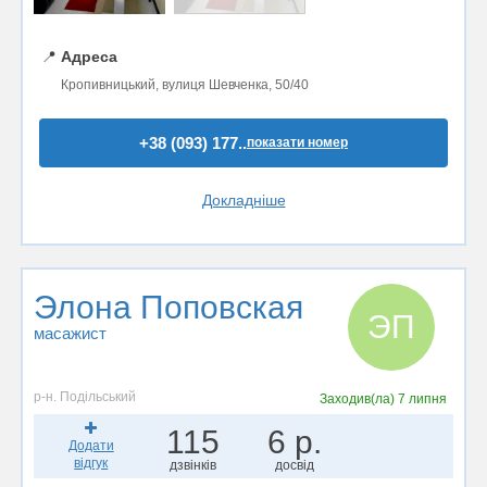
📍
Адреса
Кропивницький, вулиця Шевченка, 50/40
+38 (093) 177..
показати номер
Докладніше
Элона Поповская
ЭП
масажист
р-н. Подільський
Заходив(ла)
7 липня
115
6 р.
Додати
відгук
дзвінків
досвід