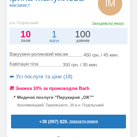
ІМ
масажист
р-н. Подільський
Заходив(ла)
вчора
10
1
100
балів
відгук
дзвінків
Вакуумно-роликовий масаж
450 грн. / 45 мин.
Кавітація тіла
350 грн. / 30 мин.
➡️ Усі послуги та ціни (18)
🎁 Знижка 10% за промокодом Barb
📍
Медичні послуги "Перукарня „OK”"
Кропивницький, Тарковського, 36 р-н. Подільський
+38 (097) 828..
показати номер