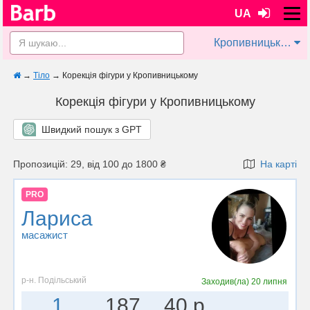
UA
Кропивницький
→
Тіло
→
Корекція фігури у Кропивницькому
Корекція фігури у Кропивницькому
Швидкий пошук з GPT
Пропозицій: 29, від 100 до 1800 ₴
На карті
PRO
Лариса
масажист
р-н. Подільський
Заходив(ла)
20 липня
1
187
40 р.