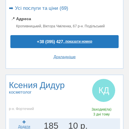
➡️ Усі послуги та ціни (69)
📍
Адреса
Кропивницький, Віктора Чміленка, 67 р-н. Подільський
+38 (095) 427..
показати номер
Докладніше
Ксения Дидур
КД
косметолог
р-н. Фортечний
Заходив(ла)
3 дні тому
185
10 р.
Додати