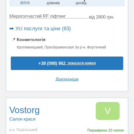
відгук
дзвінків
досвід
Мікроголчастий RF ліфтинг
від 2800 грн.
➡️ Усі послуги та ціни (63)
📍
Косметологія
Кропивницький, Преображенская 3а р-н. Фортечний
+38 (098) 962..
показати номер
Докладніше
Vostorg
V
Салон краси
р-н. Подільський
Перевірено
20 липня