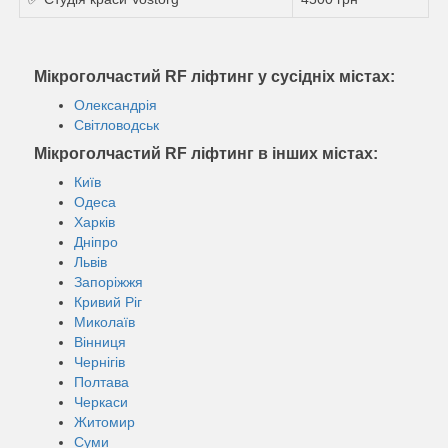
Мікроголчастий RF ліфтинг у сусідніх містах:
Олександрія
Світловодськ
Мікроголчастий RF ліфтинг в інших містах:
Київ
Одеса
Харків
Дніпро
Львів
Запоріжжя
Кривий Ріг
Миколаїв
Вінниця
Чернігів
Полтава
Черкаси
Житомир
Суми