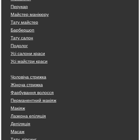
Перукар
Майстер манікюру
Тату майстер
Барбершоп
Тату салон
Подолог
Усі салони краси
Усі майстри краси
Чоловіча стрижка
Жіноча стрижка
Фарбування волосся
Перманентний макіяж
Макіяж
Лазерна епіляція
Депіляція
Масаж
Тату, пірсинг