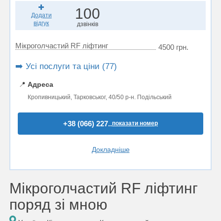
100
Додати
відгук
дзвінків
Мікроголчастий RF ліфтинг
4500 грн.
➡️ Усі послуги та ціни (77)
📍
Адреса
Кропивницький, Тарковськог, 40/50 р-н. Подільський
+38 (066) 227..
показати номер
Докладніше
Мікроголчастий RF ліфтинг
поряд зі мною