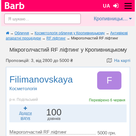
UA
Кропивницький
→
Обличчя
→
Косметологія обличчя у Кропивницькому
→
Антивікові
апаратні процедури
→
RF ліфтинг
→
Мікроголчастий RF ліфтинг
Мікроголчастий RF ліфтинг у Кропивницькому
Пропозицій: 3, від 2800 до 5000 ₴
На карті
Filimanovskaya
F
Косметологія
р-н. Подільський
Перевірено
6 червня
100
Додати
відгук
дзвінків
Мікроголчастий RF ліфтинг
5000 грн.