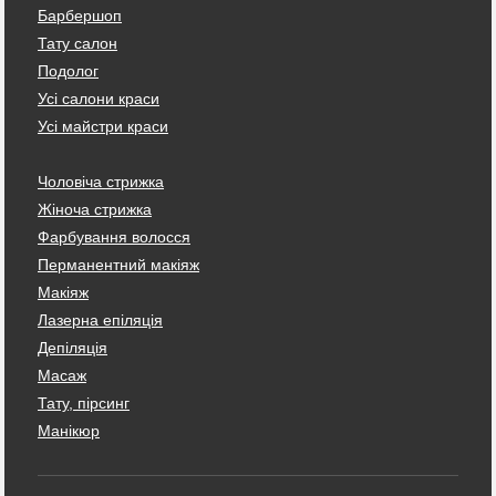
Барбершоп
Тату салон
Подолог
Усі салони краси
Усі майстри краси
Чоловіча стрижка
Жіноча стрижка
Фарбування волосся
Перманентний макіяж
Макіяж
Лазерна епіляція
Депіляція
Масаж
Тату, пірсинг
Манікюр