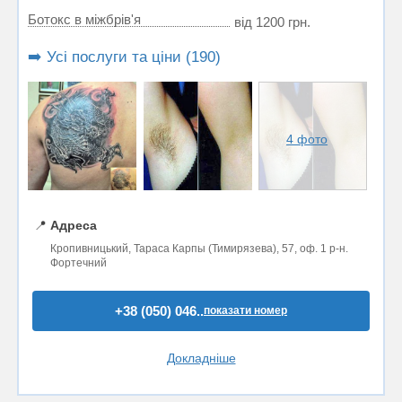
Ботокс в міжбрів'я
від 1200 грн.
➡️ Усі послуги та ціни (190)
4 фото
📍
Адреса
Кропивницький, Тараса Карпы (Тимирязева), 57, оф. 1 р-н.
Фортечний
+38 (050) 046..
показати номер
Докладніше