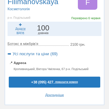
Filimanovskaya
F
Косметологія
р-н. Подільський
Перевірено
6 червня
100
Додати
відгук
дзвінків
Ботокс в міжбрів'я
2100 грн.
➡️ Усі послуги та ціни (69)
📍
Адреса
Кропивницький, Віктора Чміленка, 67 р-н. Подільський
+38 (095) 427..
показати номер
Докладніше