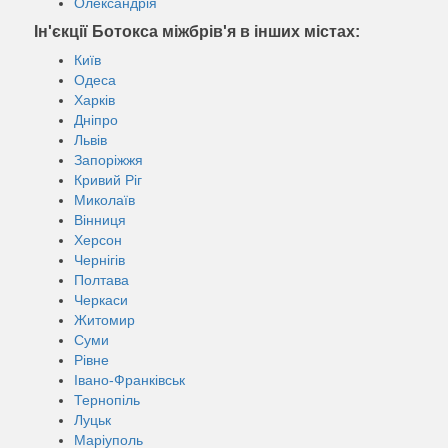
Олександрія
Ін'єкції Ботокса міжбрів'я в інших містах:
Київ
Одеса
Харків
Дніпро
Львів
Запоріжжя
Кривий Ріг
Миколаїв
Вінниця
Херсон
Чернігів
Полтава
Черкаси
Житомир
Суми
Рівне
Івано-Франківськ
Тернопіль
Луцьк
Маріуполь