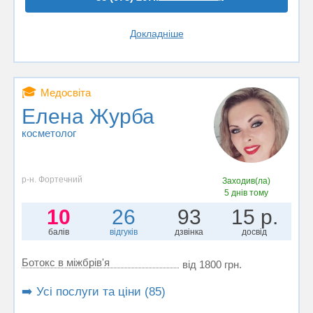
Докладніше
🎓
Медосвіта
Елена Журба
косметолог
р-н. Фортечний
Заходив(ла)
5 днів тому
10
26
93
15 р.
балів
відгуків
дзвінка
досвід
Ботокс в міжбрів'я
від 1800 грн.
➡️ Усі послуги та ціни (85)