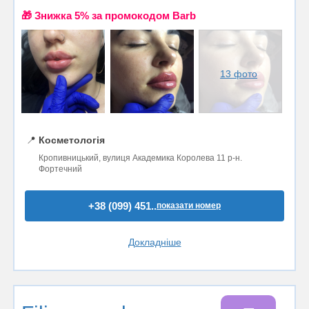
🎁 Знижка 5% за промокодом Barb
13 фото
📍
Косметологія
Кропивницький, вулиця Академика Королева 11 р-н.
Фортечний
+38 (099) 451..
показати номер
Докладніше