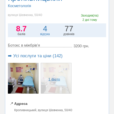
Косметологія
вулиця Шевченка, 50/40
Заходив(ла)
2 дні тому
8.7
4
77
балів
відгука
дзвінків
Ботокс в міжбрів'я
3200 грн.
➡️ Усі послуги та ціни (142)
1 фото
📍
Адреса
Кропивницький, вулиця Шевченка, 50/40