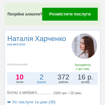
Розмістити послуги
Потрібні клієнти?
Наталія Харченко
косметолог
Кропивницький
Заходив(ла)
2 дні тому
10
2
372
16 р.
балів
відгука
дзвінка
досвід
Ботокс в міжбрів'я
1500 грн. / 20 мин.
➡️ Усі послуги та ціни (30)