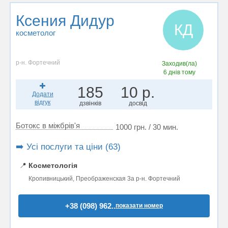
Ксения Дидур
КД
косметолог
р-н. Фортечний
Заходив(ла)
6 днів тому
185
10 р.
Додати
відгук
дзвінків
досвід
Ботокс в міжбрів'я
1000 грн. / 30 мин.
➡️ Усі послуги та ціни (63)
📍
Косметологія
Кропивницький, Преображенская 3а р-н. Фортечний
+38 (098) 962..
показати номер