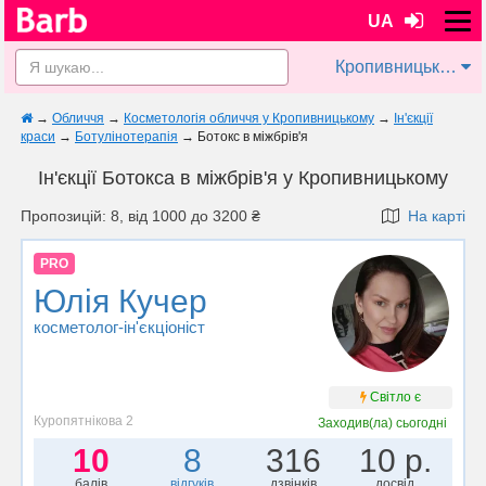
UA
Кропивницький
→
Обличчя
→
Косметологія обличчя у Кропивницькому
→
Ін'єкції
краси
→
Ботулінотерапія
→
Ботокс в міжбрів'я
Ін'єкції Ботокса в міжбрів'я у Кропивницькому
Пропозицій: 8, від 1000 до 3200 ₴
На карті
PRO
Юлія Кучер
косметолог-ін'єкціоніст
Світло є
Куропятнікова 2
Заходив(ла)
сьогодні
10
8
316
10 р.
балів
відгуків
дзвінків
досвід