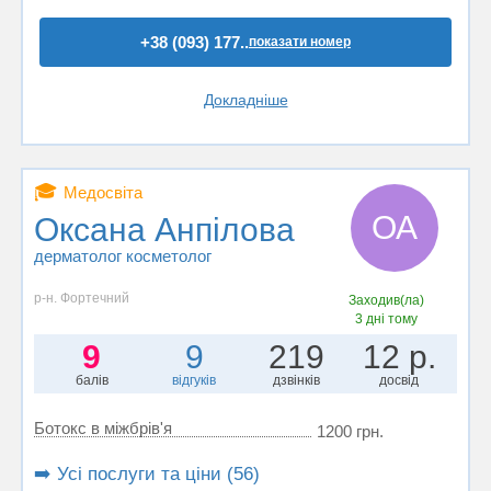
+38 (093) 177..
показати номер
Докладніше
🎓
Медосвіта
ОА
Оксана Анпілова
дерматолог косметолог
р-н. Фортечний
Заходив(ла)
3 дні тому
9
9
219
12 р.
балів
відгуків
дзвінків
досвід
Ботокс в міжбрів'я
1200 грн.
➡️ Усі послуги та ціни (56)