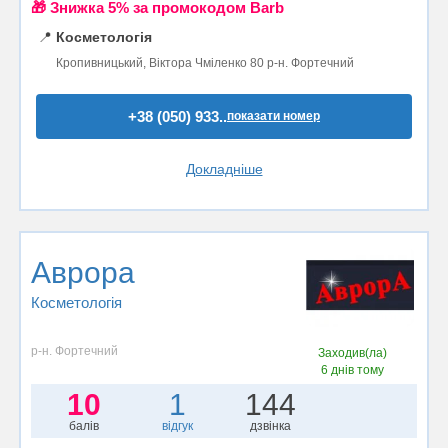
🎁 Знижка 5% за промокодом Barb
📍
Косметологія
Кропивницький, Віктора Чміленко 80 р-н. Фортечний
+38 (050) 933..
показати номер
Докладніше
Аврора
Косметологія
р-н. Фортечний
Заходив(ла)
6 днів тому
10
1
144
балів
відгук
дзвінка