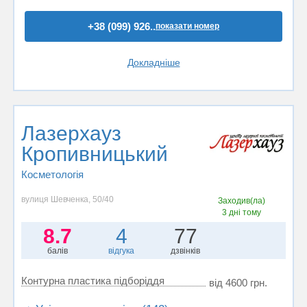
+38 (099) 926..
показати номер
Докладніше
Лазерхауз
Кропивницький
Косметологія
вулиця Шевченка, 50/40
Заходив(ла)
3 дні тому
8.7
4
77
балів
відгука
дзвінків
Контурна пластика підборіддя
від 4600 грн.