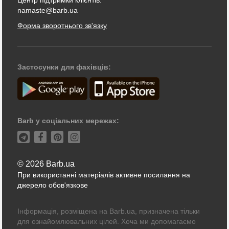
namaste@barb.ua
Форма зворотнього зв'язку
Застосунки для фахівців:
Barb у соціальних мережах:
© 2026 Barb.ua
При використанні матеріалів активне посилання на
джерело обов'язкове
Інформація, розміщена на Barb.ua, призначена тільки
для ознайомлювальних цілей. Хоча ми допомагаємо