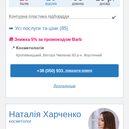
балів
відгуків
дзвінка
досвід
Контурна пластика підборіддя
✔️
➡️ Усі послуги та ціни (85)
🎁 Знижка 5% за промокодом Barb
📍
Косметологія
Кропивницький, Віктора Чміленко 80 р-н. Фортечний
+38 (050) 933..
показати номер
Докладніше
Наталія Харченко
косметолог