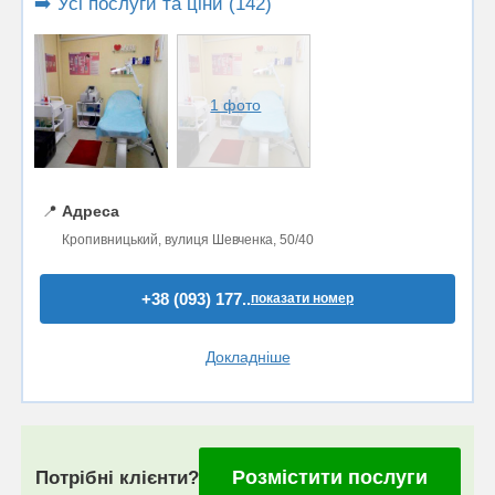
➡️ Усі послуги та ціни (142)
1 фото
📍
Адреса
Кропивницький, вулиця Шевченка, 50/40
+38 (093) 177..
показати номер
Докладніше
Розмістити послуги
Потрібні клієнти?