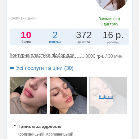
Кропивницький
Заходив(ла)
3 дні тому
10
2
372
16 р.
балів
відгука
дзвінка
досвід
Контурна пластика підборіддя
3000 грн. / 30 мин.
➡️ Усі послуги та ціни (30)
6 фото
📍
Прийом за адресою
Кропивницький, Кропивницький