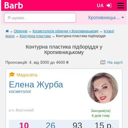
UA
Кропивницький
→
Обличчя
→
Косметологія обличчя у Кропивницькому
→
Ін'єкції
краси
→
Контурна пластика
→
Контурна пластика підборіддя
Контурна пластика підборіддя у
Кропивницькому
Пропозицій: 4, від 3000 до 4600 ₴
На карті
🎓
Медосвіта
Елена Журба
косметолог
р-н. Фортечний
Заходив(ла)
6 днів тому
10
26
93
15 р.