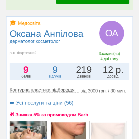
🎓
Медосвіта
ОА
Оксана Анпілова
дерматолог косметолог
р-н. Фортечний
Заходив(ла)
4 дні тому
9
9
219
12 р.
балів
відгуків
дзвінків
досвід
Контурна пластика підборіддя
від 3000 грн. / 30 мин.
➡️ Усі послуги та ціни (56)
🎁 Знижка 5% за промокодом Barb