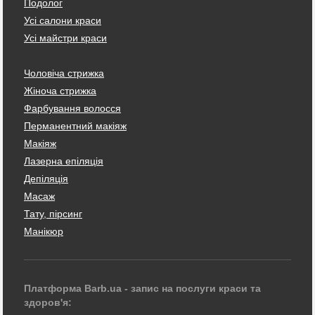
Подолог
Усі салони краси
Усі майстри краси
Чоловіча стрижка
Жіноча стрижка
Фарбування волосся
Перманентний макіяж
Макіяж
Лазерна епіляція
Депіляція
Масаж
Тату, пірсинг
Манікюр
Платформа Barb.ua - запис на послуги краси та
здоров'я: