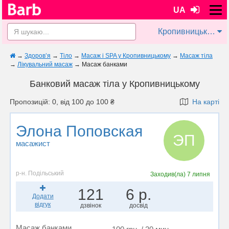
UA
Кропивницький
→
Здоров’я
→
Тіло
→
Масаж і SPA у Кропивницькому
→
Масаж тіла
→
Лікувальний масаж
→
Масаж банками
Банковий масаж тіла у Кропивницькому
Пропозицій: 0, від 100 до 100 ₴
На карті
Элона Поповская
ЭП
масажист
р-н. Подільський
Заходив(ла)
7 липня
121
6 р.
Додати
відгук
дзвінок
досвід
Масаж банками