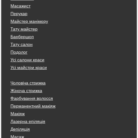
Масажист
Перукар
Майстер манікюру
Тату майстер
Барбершоп
Тату салон
Подолог
Усі салони краси
Усі майстри краси
Чоловіча стрижка
Жіноча стрижка
Фарбування волосся
Перманентний макіяж
Макіяж
Лазерна епіляція
Депіляція
Масаж