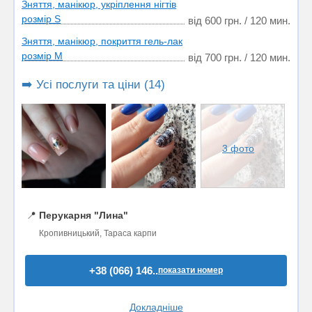
Зняття, манікюр, укріплення нігтів
розмір S
від 600 грн. / 120 мин.
Зняття, манікюр, покриття гель-лак
розмір M
від 700 грн. / 120 мин.
➡️ Усі послуги та ціни (14)
3 фото
📍
Перукарня "Лина"
Кропивницький, Тараса карпи
+38 (066) 146..
показати номер
Докладніше