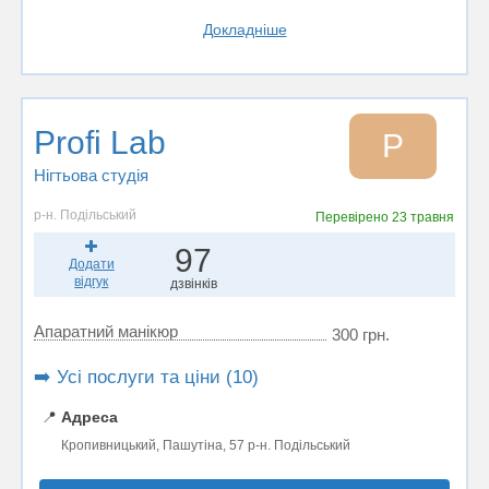
Докладніше
Profi Lab
P
Нігтьова студія
р-н. Подільський
Перевірено
23 травня
97
Додати
відгук
дзвінків
Апаратний манікюр
300 грн.
➡️ Усі послуги та ціни (10)
📍
Адреса
Кропивницький, Пашутіна, 57 р-н. Подільський