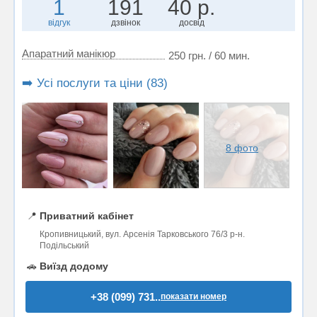
1
191
40 р.
відгук
дзвінок
досвід
Апаратний манікюр
250 грн. / 60 мин.
➡️ Усі послуги та ціни (83)
8 фото
📍
Приватний кабінет
Кропивницький, вул. Арсенія Тарковського 76/3 р-н.
Подільський
🚗
Виїзд додому
+38 (099) 731..
показати номер