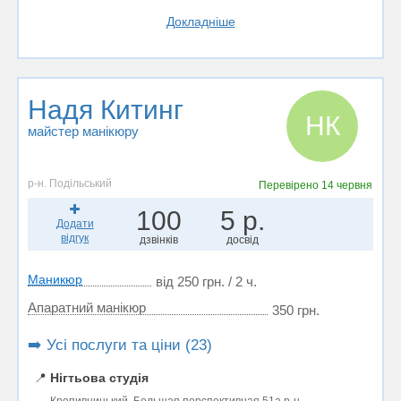
Докладніше
Надя Китинг
НК
майстер манікюру
р-н. Подільський
Перевірено
14 червня
100
5 р.
Додати
відгук
дзвінків
досвід
Маникюр
від 250 грн. / 2 ч.
Апаратний манікюр
350 грн.
➡️ Усі послуги та ціни (23)
📍
Нігтьова студія