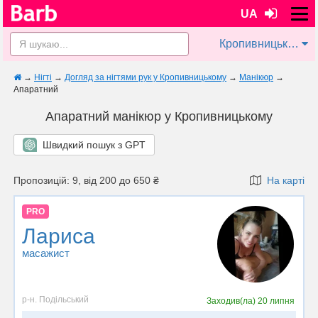
UA
Кропивницький
→
Нігті
→
Догляд за нігтями рук у Кропивницькому
→
Манікюр
→
Апаратний
Апаратний манікюр у Кропивницькому
Швидкий пошук з GPT
Пропозицій: 9, від 200 до 650 ₴
На карті
PRO
Лариса
масажист
р-н. Подільський
Заходив(ла)
20 липня