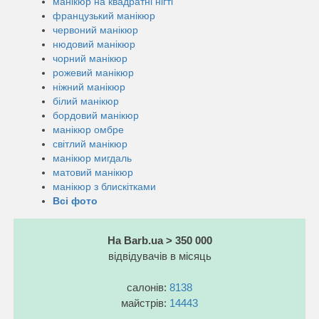
манікюр на квадратні нігті
французький манікюр
червоний манікюр
нюдовий манікюр
чорний манікюр
рожевий манікюр
ніжний манікюр
білий манікюр
бордовий манікюр
манікюр омбре
світлий манікюр
манікюр мигдаль
матовий манікюр
манікюр з блискітками
Всі фото
На Barb.ua > 350 000
відвідувачів в місяць
салонів:
8138
майстрів:
14443