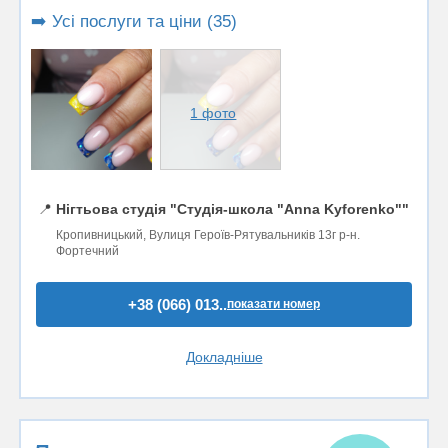
➡️ Усі послуги та ціни (35)
1 фото
📍
Нігтьова студія "Студія-школа "Anna Kyforenko""
Кропивницький, Вулиця Героїв-Рятувальників 13г р-н.
Фортечний
+38 (066) 013..
показати номер
Докладніше