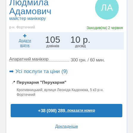
Людмила
ЛА
Адамович
майстер манікюру
р-н. Фортечний
Заходив(ла)
2 червня
105
10 р.
Додати
відгук
дзвінків
досвід
Апаратний манікюр
300 грн. / 60 мин.
➡️ Усі послуги та ціни (9)
📍
Перукарня "Перукарня"
Кропивницький, вулиця Леоніда Каденюка, 5 к3 р-н.
Фортечний
+38 (098) 289..
показати номер
Докладніше