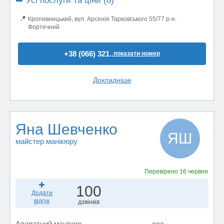
➡️ Усі послуги та ціни (8)
📍
Кропивницький, вул. Арсенія Тарковського 55/77 р-н.
Фортечний
+38 (066) 321..
показати номер
Докладніше
Яна Шевченко
ЯШ
майстер манікюру
Перевірено
16 червня
100
Додати
відгук
дзвінків
Апаратний манікюр