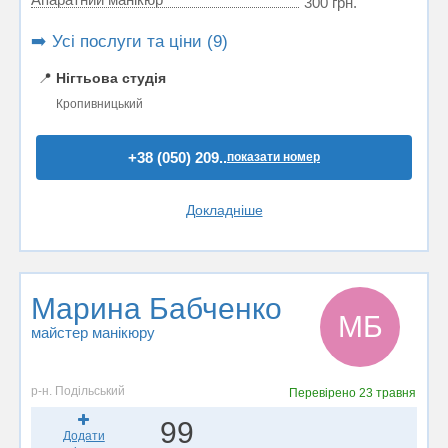
300 грн.
➡️ Усі послуги та ціни (9)
📍
Нігтьова студія
Кропивницький
+38 (050) 209..
показати номер
Докладніше
Марина Бабченко
МБ
майстер манікюру
р-н. Подільський
Перевірено
23 травня
99
Додати