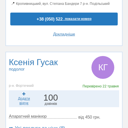
📍
Кропивницький, вул. Степана Бандери 7 р-н. Подільський
+38 (050) 522..
показати номер
Докладніше
Ксенія Гусак
КГ
подолог
р-н. Фортечний
Перевірено
22 травня
100
Додати
відгук
дзвінків
Апаратний манікюр
від 450 грн.