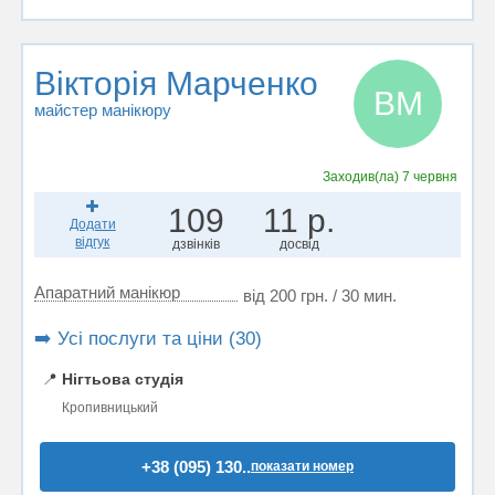
Вікторія Марченко
ВМ
майстер манікюру
Заходив(ла)
7 червня
109
11 р.
Додати
відгук
дзвінків
досвід
Апаратний манікюр
від 200 грн. / 30 мин.
➡️ Усі послуги та ціни (30)
📍
Нігтьова студія
Кропивницький
+38 (095) 130..
показати номер