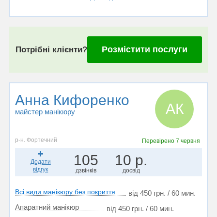
Розмістити послуги
Потрібні клієнти?
Анна Кифоренко
АК
майстер манікюру
р-н. Фортечний
Перевірено
7 червня
105
10 р.
Додати
відгук
дзвінків
досвід
Всі види манікюру без покриття
від 450 грн. / 60 мин.
Апаратний манікюр
від 450 грн. / 60 мин.