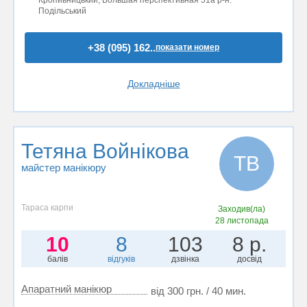
Кропивницький, Большая перспективная 51а р-н.
Подільський
+38 (095) 162..
показати номер
Докладніше
Тетяна Войнікова
ТВ
майстер манікюру
Тараса карпи
Заходив(ла)
28 листопада
10
8
103
8 р.
балів
відгуків
дзвінка
досвід
Апаратний манікюр
від 300 грн. / 40 мин.