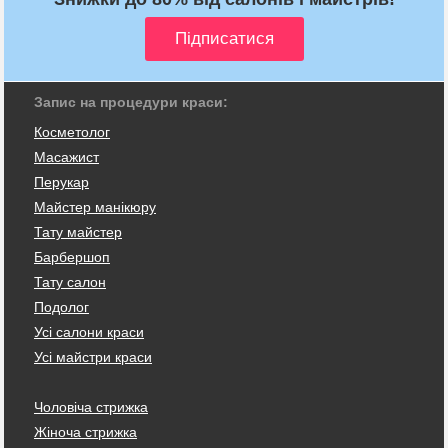
Запис на процедури краси:
Косметолог
Масажист
Перукар
Майстер манікюру
Тату майстер
Барбершоп
Тату салон
Подолог
Усі салони краси
Усі майстри краси
Чоловіча стрижка
Жіноча стрижка