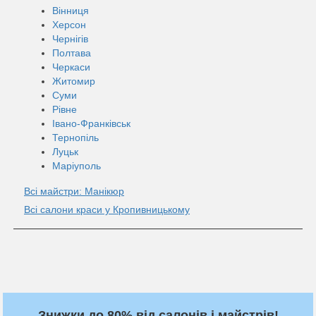
Вінниця
Херсон
Чернігів
Полтава
Черкаси
Житомир
Суми
Рівне
Івано-Франківськ
Тернопіль
Луцьк
Маріуполь
Всі майстри: Манікюр
Всі салони краси у Кропивницькому
Знижки до 80% від салонів і майстрів!