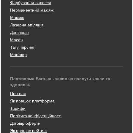
Фарбування волосся
Перманентний макіяж
Макіяж
Лазерна епіляція
Депіляція
Масаж
Тату, пірсинг
Манікюр
Платформа Barb.ua - запис на послуги краси та
здоров'я:
Про нас
Як працює платформа
Тарифи
Політика конфіденційності
Договір оферти
Як працює рейтинг