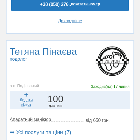
+38 (050) 276..
показати номер
Докладніше
Тетяна Пінаєва
подолог
р-н. Подільський
Заходив(ла)
17 липня
100
Додати
відгук
дзвінків
Апаратний манікюр
від 650 грн.
➡️ Усі послуги та ціни (7)