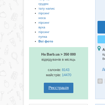
грудях
тату напис
пірсинг
носа
пірсинг
вуха
пірсинг
пупка
Всі фото
А
На Barb.ua > 350 000
К
В
відвідувачів в місяць
Д
салонів:
8143
майстрів:
14470
Реєстрація