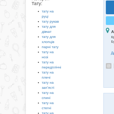
Тату:
тату на
руці
тату рукав
тату для
А
дівчат
тату для
К
хлопців
Б
парні тату
тату на
Д
нозі
тату на
передпліччі
тату на
плечі
тату на
зап'ясті
тату на
спині
тату на
стегні
тату на