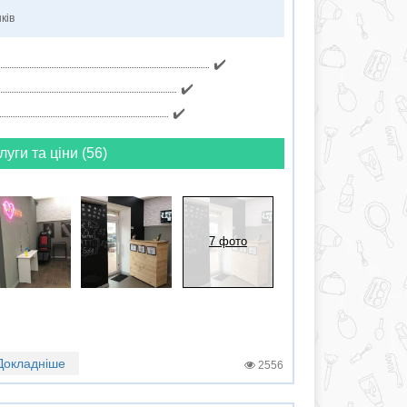
ків
✔️
✔️
✔️
луги та ціни (56)
7 фото
Докладніше
2556