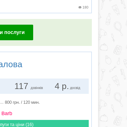
180
и послуги
алова
117
4 р.
дзвінків
досвід
800 грн. / 120 мин.
 Barb
луги та ціни (16)