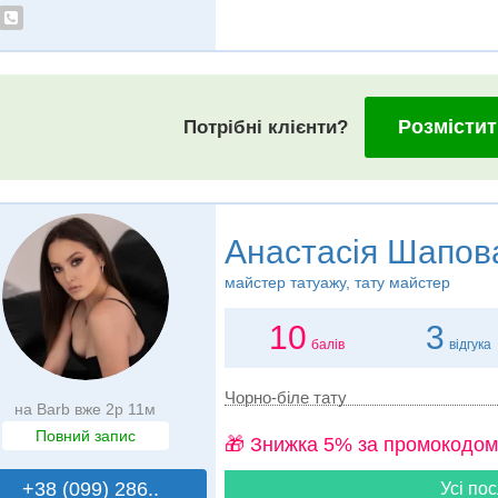
Розмістит
Потрібні клієнти?
Анастасія Шапов
майстер татуажу, тату майстер
10
3
балів
відгука
Чорно-біле тату
на Barb вже 2р 11м
Повний запис
🎁 Знижка 5% за промокодом
+38 (099) 286..
Усі пос