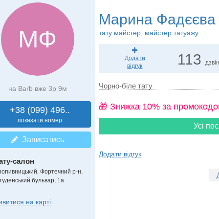
Марина Фадєєва
МФ
тату майстер, майстер татуажу
113
Додати
дзвін
відгук
Чорно-біле тату
на Barb вже 3р 9м
🎁 Знижка 10% за промокодо
+38 (099) 496..
показати номер
Усі пос
Записатись
Додати відгук
ату-салон
ропивницький, Фортечний р-н,
туденський бульвар, 1а
ивитися на карті