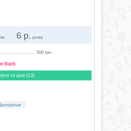
6 р.
ків
досвід
500 грн.
м Barb
луги та ціни (13)
Докладніше