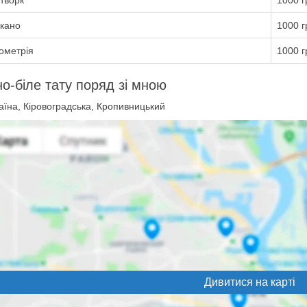
творк
1000 г
кано
1000 г
ометрія
1000 г
о-біле тату поряд зі мною
їна, Кіровоградська, Кропивницький
Дивитися на карті