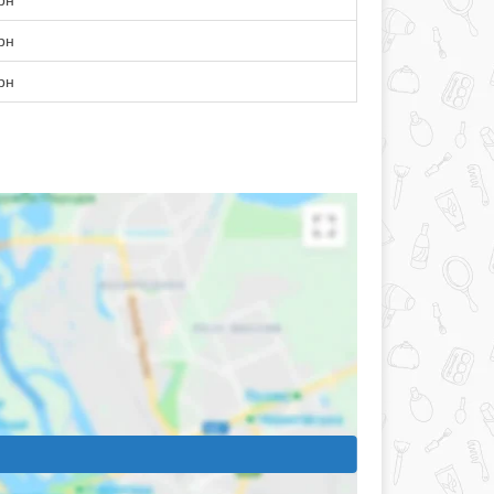
рн
рн
рн