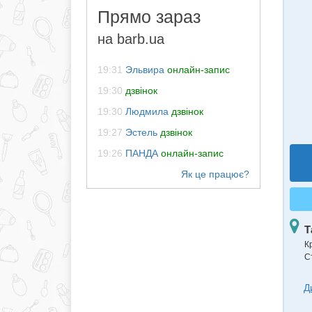
Прямо зараз
на barb.ua
19:31
Эльвира
онлайн-запис
19:30
дзвінок
19:30
Людмила
дзвінок
19:27
Эстель
дзвінок
19:26
ПАНДА
онлайн-запис
Т
К
С
Д