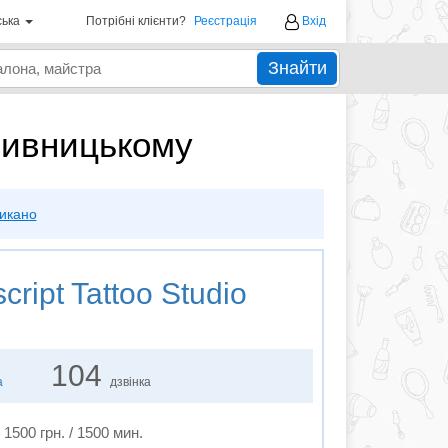
ська
Потрібні клієнти?
Реєстрація
Вхід
Знайти
опивницькому
икано
ript Tattoo Studio
104
а
дзвінка
 1500 грн. / 1500 мин.