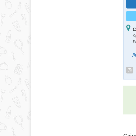
С
К
в
Д