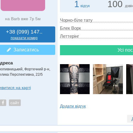
1
100
відгук
дзвін
на Barb вже 7р 5м
Чорно-біле тату
Блек Ворк
+38 (099) 147..
Леттерінг
показати номер
Записатись
Усі пос
дреса
ропивницький, Фортечний р-н
,
елика Перспективна, 22/5
ивитися на карті
сайт
Додати відгук