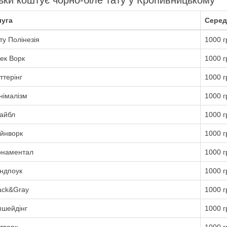
ьки коштує чорно-біле тату у Кропивницькому
уга
Серед
ту Полінезія
1000 г
ек Ворк
1000 г
ттерінг
1000 г
німалізм
1000 г
айбл
1000 г
йнворк
1000 г
наментал
1000 г
ндпоук
1000 г
ack&Gray
1000 г
пшейдінг
1000 г