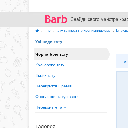
Знайди свого майстра кра
→
Тіло
→
Тату та пірсинг у Кропивницькому
→
Татуюв
Усі види тату
Чорно-біле тату
Тат
Кольорове тату
Ескізи тату
Перекриття шрамів
Оновлення татуювання
Перекриття тату
Галерея