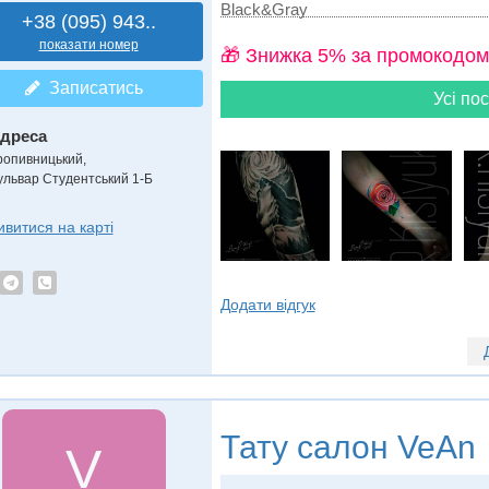
Black&Gray
+38 (095) 943..
показати номер
🎁 Знижка 5% за промокодом
Записатись
Усі пос
дреса
ропивницький
,
ульвар Студентський 1-Б
ивитися на карті
Додати відгук
Тату салон
VeAn
V