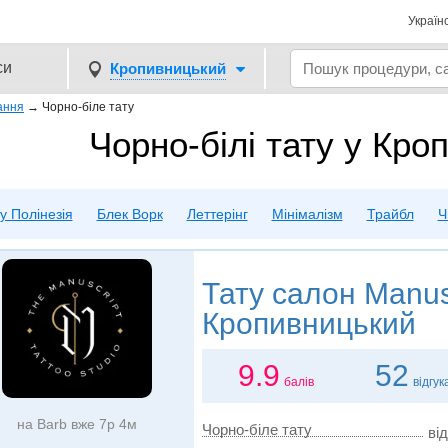
Україн
си
Кропивницький
ання
→
Чорно-біле тату
Чорно-білі тату у Кр
у Полінезія
Блек Ворк
Леттерінг
Мінімалізм
Трайбл
Ч
Тату салон
Manusc
Кропивницький
9.9
52
балів
відгук
на Barb вже 7р 4м
Чорно-біле тату
від