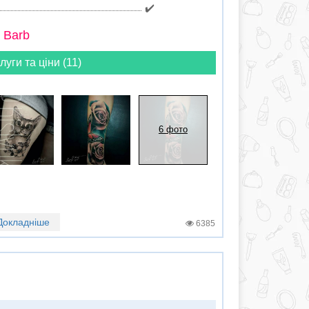
✔️
 Barb
луги та ціни (11)
6 фото
Докладніше
6385