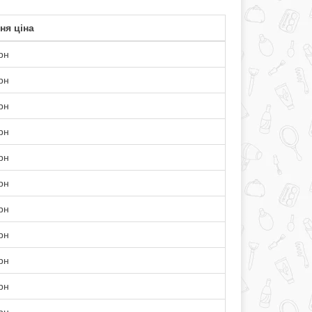
ня ціна
рн
рн
рн
рн
рн
рн
рн
рн
рн
рн