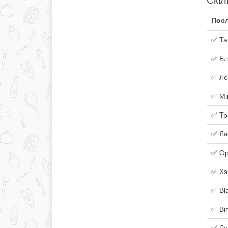
Скіл
Посл
✅ Та
✅ Бл
✅ Ле
✅ Мі
✅ Тр
✅ Ла
✅ Ор
✅ Хэ
✅ Bl
✅ Ві