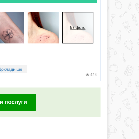
97 фото
Докладніше
424
и послуги