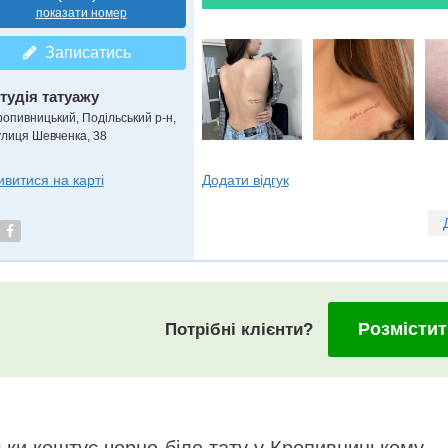
показати номер
Записатись
тудія татуажу
ропивницький, Подільський р-н,
улиця Шевченка, 38
Додати відгук
ивитися на карті
Розмістит
Потрібні клієнти?