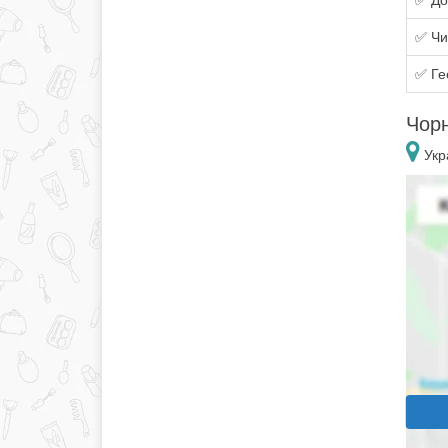
✅ До
✅ Чи
✅ Ге
Чорн
Укра