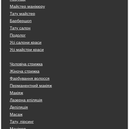
Майстер манікюру
Тату майстер
Барбершоп
Тату салон
Подолог
Усі салони краси
Усі майстри краси
Чоловіча стрижка
Жіноча стрижка
Фарбування волосся
Перманентний макіяж
Макіяж
Лазерна епіляція
Депіляція
Масаж
Тату, пірсинг
Манікюр