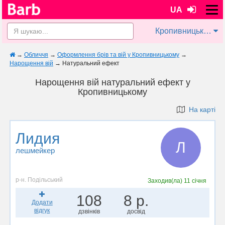
UA
Кропивницький
→
Обличчя
→
Оформлення брів та вій у Кропивницькому
→
Нарощення вій
→
Натуральний ефект
Нарощення вій натуральний ефект у
Кропивницькому
На карті
Лидия
Л
лешмейкер
р-н. Подільський
Заходив(ла)
11 січня
108
8 р.
Додати
відгук
дзвінків
досвід