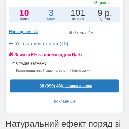
15 травня
10
3
101
9 р.
балів
відгука
дзвінок
досвід
Нарощення вій
500 грн. / 2 ч.
➡️ Усі послуги та ціни (12)
🎁 Знижка 5% за промокодом Barb
📍
Студія татуажу
Кропивницький, Пушкина 80 р-н. Подільський
+38 (099) 486..
показати номер
Докладніше
Натуральний ефект поряд зі