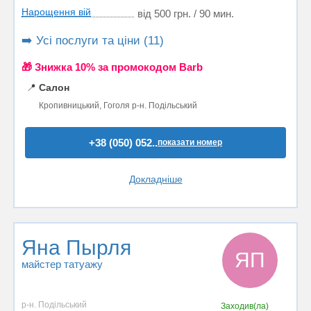
Нарощення вій
від 500 грн. / 90 мин.
➡️ Усі послуги та ціни (11)
🎁 Знижка 10% за промокодом Barb
📍
Салон
Кропивницький, Гоголя р-н. Подільський
+38 (050) 052..
показати номер
Докладніше
Яна Пырля
ЯП
майстер татуажу
р-н. Подільський
Заходив(ла)