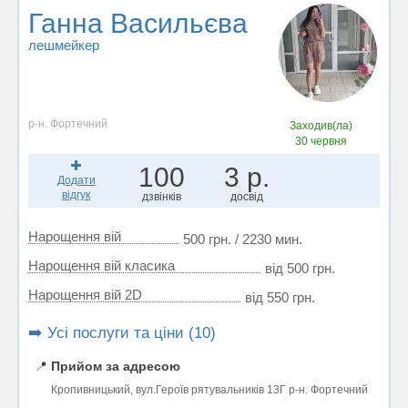
Ганна Васильєва
лешмейкер
р-н. Фортечний
Заходив(ла)
30 червня
100
3 р.
Додати
відгук
дзвінків
досвід
Нарощення вій
500 грн. / 2230 мин.
Нарощення вій класика
від 500 грн.
Нарощення вій 2D
від 550 грн.
➡️ Усі послуги та ціни (10)
📍
Прийом за адресою
Кропивницький, вул.Героїв рятувальників 13Г р-н. Фортечний