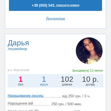
+38 (050) 543..
показати номер
Докладніше
Дарья
лешмейкер
р-н. Фортечний
Заходив(ла)
13 липня
1
1
102
10 р.
бал
відгук
дзвінка
досвід
Наращивание ресниц
від 250 грн. / 3 ч.
Нарощення вій
250 грн. / 500 мин.