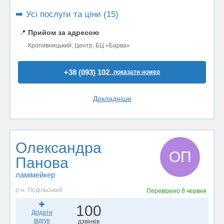
➡️ Усі послуги та ціни (15)
📍
Прийом за адресою
Кропивницький, Центр, БЦ «Барва»
+38 (093) 102..
показати номер
Докладніше
Олександра
ОП
Панова
ламімейкер
р-н. Подільський
Перевірено
8 червня
100
Додати
відгук
дзвінків