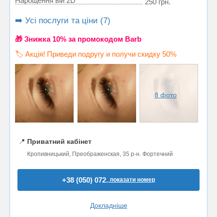
Нарощення вій 2D
250 грн.
➡️ Усі послуги та ціни (7)
🎁 Знижка 10% за промокодом Barb
🏷️ Акція! Приведи подругу и получи скидку 50%
8 фото
📍
Приватний кабінет
Кропивницький, Преображенская, 35 р-н. Фортечний
+38 (050) 072..
показати номер
Докладніше