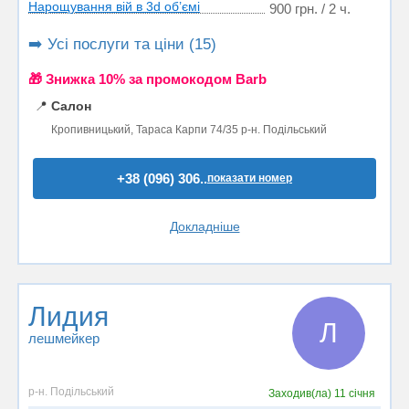
Нарощування вій в 3d об’ємі
900 грн. / 2 ч.
➡️ Усі послуги та ціни (15)
🎁 Знижка 10% за промокодом Barb
📍
Салон
Кропивницький, Тараса Карпи 74/35 р-н. Подільський
+38 (096) 306..
показати номер
Докладніше
Лидия
Л
лешмейкер
р-н. Подільський
Заходив(ла)
11 січня