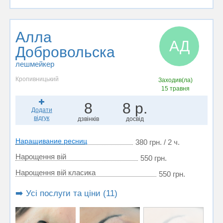
Алла
АД
Добровольска
лешмейкер
Кропивницький
Заходив(ла)
15 травня
8
8 р.
Додати
відгук
дзвінків
досвід
Наращивание ресниц
380 грн. / 2 ч.
Нарощення вій
550 грн.
Нарощення вій класика
550 грн.
➡️ Усі послуги та ціни (11)