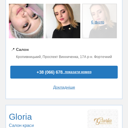
6 фото
📍
Салон
Кропивницький, Проспект Винниченка, 17А р-н. Фортечний
+38 (066) 678..
показати номер
Докладніше
Gloria
Салон краси