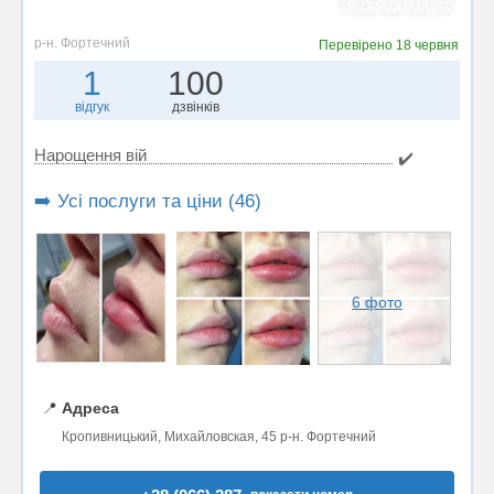
р-н. Фортечний
Перевірено
18 червня
1
100
відгук
дзвінків
Нарощення вій
✔️
➡️ Усі послуги та ціни (46)
6 фото
📍
Адреса
Кропивницький, Михайловская, 45 р-н. Фортечний