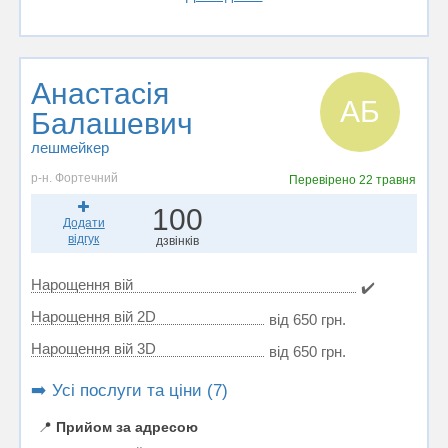
Анастасія
АБ
Балашевич
лешмейкер
р-н. Фортечний
Перевірено
22 травня
100
Додати
відгук
дзвінків
Нарощення вій
✔️
Нарощення вій 2D
від 650 грн.
Нарощення вій 3D
від 650 грн.
➡️ Усі послуги та ціни (7)
📍
Прийом за адресою