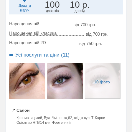
100
10 р.
Додати
відгук
дзвінків
досвід
Нарощення вій
від 700 грн.
Нарощення вій класика
від 700 грн.
Нарощення вій 2D
від 750 грн.
➡️ Усі послуги та ціни (11)
10 фото
📍
Салон
Кропивницький, Вул. Чміленка,82, вхід з вул. Т. Карпи.
Орієнтир НП#14 р-н. Фортечний