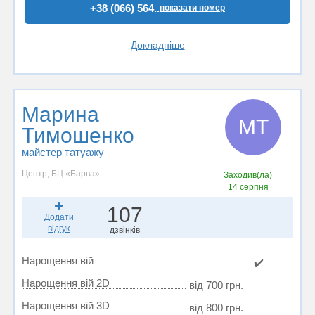
+38 (066) 564..
показати номер
Докладніше
Марина
МТ
Тимошенко
майстер татуажу
Центр, БЦ «Барва»
Заходив(ла)
14 серпня
107
Додати
відгук
дзвінків
Нарощення вій
✔️
Нарощення вій 2D
від 700 грн.
Нарощення вій 3D
від 800 грн.