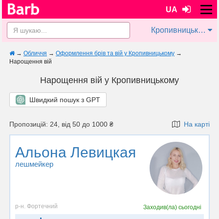
UA
Кропивницький
→
Обличчя
→
Оформлення брів та вій у Кропивницькому
→
Нарощення вій
Нарощення вій у Кропивницькому
Швидкий пошук з GPT
Пропозицій: 24, від 50 до 1000 ₴
На карті
Альона Левицкая
лешмейкер
р-н. Фортечний
Заходив(ла)
сьогодні