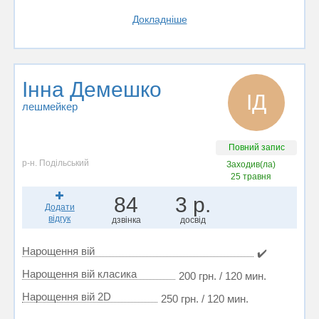
Докладніше
Інна Демешко
ІД
лешмейкер
Повний запис
р-н. Подільський
Заходив(ла)
25 травня
84
3 р.
Додати
відгук
дзвінка
досвід
Нарощення вій
✔️
Нарощення вій класика
200 грн. / 120 мин.
Нарощення вій 2D
250 грн. / 120 мин.