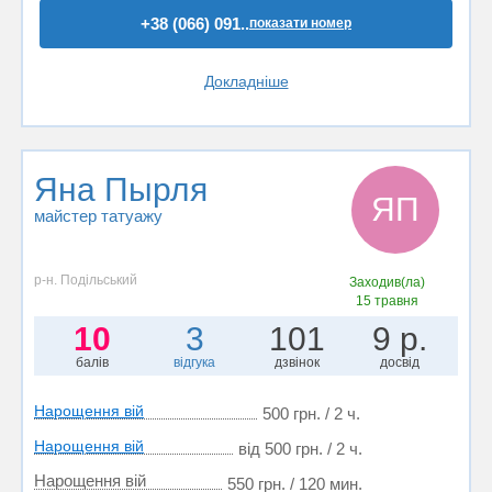
+38 (066) 091..
показати номер
Докладніше
Яна Пырля
ЯП
майстер татуажу
р-н. Подільський
Заходив(ла)
15 травня
10
3
101
9 р.
балів
відгука
дзвінок
досвід
Нарощення вій
500 грн. / 2 ч.
Нарощення вій
від 500 грн. / 2 ч.
Нарощення вій
550 грн. / 120 мин.