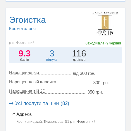
Эгоистка
Косметологія
р-н. Фортечний
Заходив(ла)
9 червня
9.3
3
116
балів
відгука
дзвінків
Нарощення вій
від 300 грн.
Нарощення вій класика
300 грн.
Нарощення вій 2D
350 грн.
➡️ Усі послуги та ціни (82)
📍
Адреса
Кропивницький, Тимирязева, 51 р-н. Фортечний