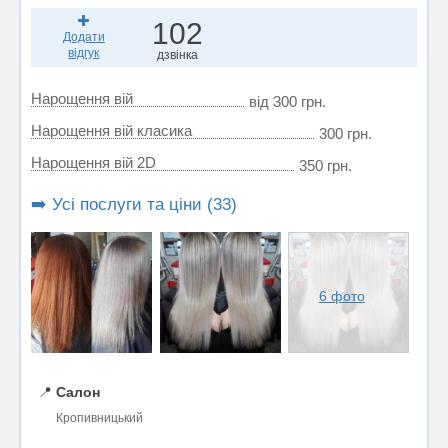
102
Додати
відгук
дзвінка
Нарощення вій
від 300 грн.
Нарощення вій класика
300 грн.
Нарощення вій 2D
350 грн.
➡️ Усі послуги та ціни (33)
6 фото
📍
Салон
Кропивницький