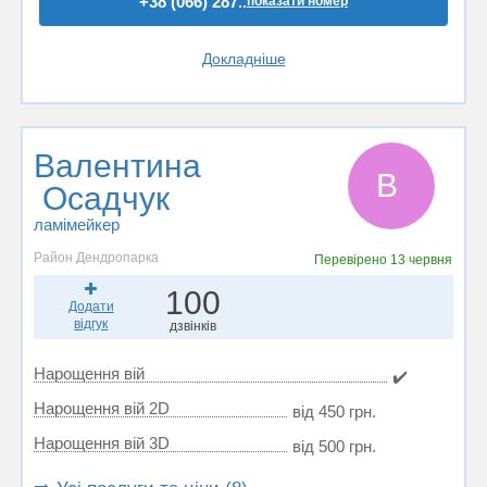
+38 (066) 287..
показати номер
Докладніше
Валентина
В
Осадчук
ламімейкер
Район Дендропарка
Перевірено
13 червня
100
Додати
відгук
дзвінків
Нарощення вій
✔️
Нарощення вій 2D
від 450 грн.
Нарощення вій 3D
від 500 грн.