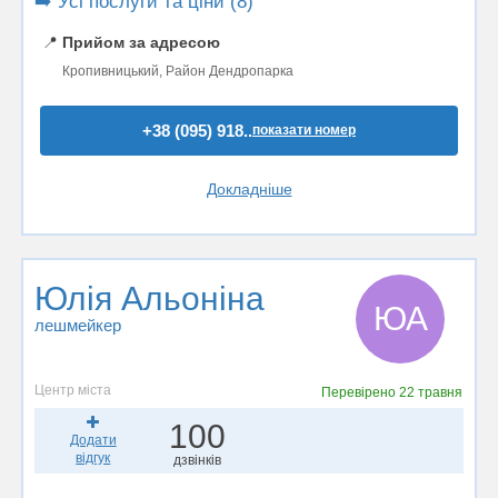
➡️ Усі послуги та ціни (8)
📍
Прийом за адресою
Кропивницький, Район Дендропарка
+38 (095) 918..
показати номер
Докладніше
Юлія Альоніна
ЮА
лешмейкер
Центр міста
Перевірено
22 травня
100
Додати
відгук
дзвінків