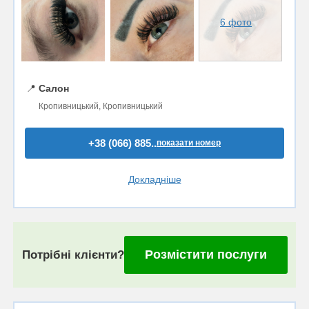
6 фото
📍
Салон
Кропивницький, Кропивницький
+38 (066) 885..
показати номер
Докладніше
Розмістити послуги
Потрібні клієнти?