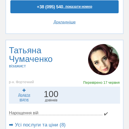
+38 (095) 540..
показати номер
Докладніше
Татьяна
Чумаченко
візажист
р-н. Фортечний
Перевірено
17 червня
100
Додати
відгук
дзвінків
Нарощення вій
✔️
➡️ Усі послуги та ціни (8)