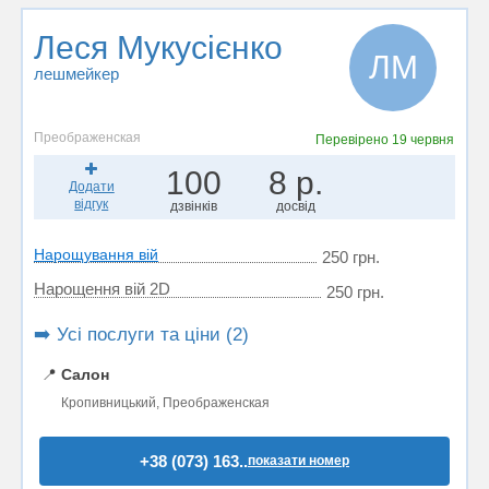
Леся Мукусієнко
ЛМ
лешмейкер
Преображенская
Перевірено
19 червня
100
8 р.
Додати
відгук
дзвінків
досвід
Нарощування вій
250 грн.
Нарощення вій 2D
250 грн.
➡️ Усі послуги та ціни (2)
📍
Салон
Кропивницький, Преображенская
+38 (073) 163..
показати номер