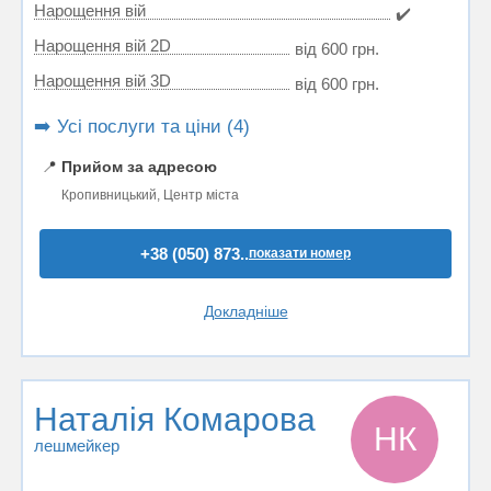
Нарощення вій
✔️
Нарощення вій 2D
від 600 грн.
Нарощення вій 3D
від 600 грн.
➡️ Усі послуги та ціни (4)
📍
Прийом за адресою
Кропивницький, Центр міста
+38 (050) 873..
показати номер
Докладніше
Наталія Комарова
НК
лешмейкер