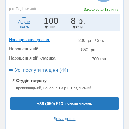
р-н. Подільський
Заходив(ла)
13 липня
100
8 р.
Додати
відгук
дзвінків
досвід
Наращивание ресниц
200 грн. / 3 ч.
Нарощення вій
850 грн.
Нарощення вій класика
700 грн.
➡️ Усі послуги та ціни (44)
📍
Студія татуажу
Кропивницький, Соборна 1 а р-н. Подільський
+38 (050) 513..
показати номер
Докладніше