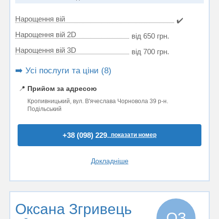
Нарощення вій
✔️
Нарощення вій 2D
від 650 грн.
Нарощення вій 3D
від 700 грн.
➡️ Усі послуги та ціни (8)
📍
Прийом за адресою
Кропивницький, вул. В'ячеслава Чорновола 39 р-н.
Подільський
+38 (098) 229..
показати номер
Докладніше
Оксана Згривець
ОЗ