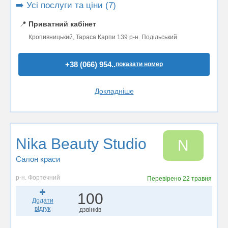
➡️ Усі послуги та ціни (7)
📍
Приватний кабінет
Кропивницький, Тараса Карпи 139 р-н. Подільський
+38 (066) 954..
показати номер
Докладніше
Nika Beauty Studio
N
Салон краси
р-н. Фортечний
Перевірено
22 травня
100
Додати
відгук
дзвінків