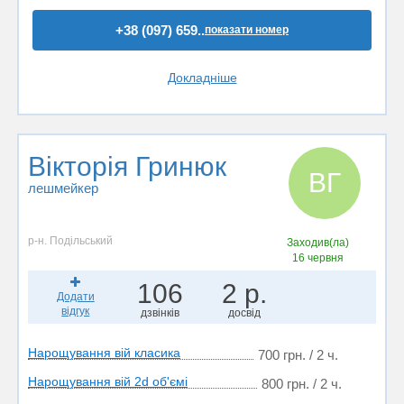
+38 (097) 659..
показати номер
Докладніше
Вікторія Гринюк
ВГ
лешмейкер
р-н. Подільський
Заходив(ла)
16 червня
106
2 р.
Додати
відгук
дзвінків
досвід
Нарощування вій класика
700 грн. / 2 ч.
Нарощування вій 2d об'ємі
800 грн. / 2 ч.