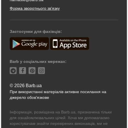
Форма зворотнього зв'язку
Застосунки для фахівців:
Barb у соціальних мережах:
© 2026 Barb.ua
При використанні матеріалів активне посилання на
джерело обов'язкове
Інформація, розміщена на Barb.ua, призначена тільки
для ознайомлювальних цілей. Хоча ми допомагаємо
користувачам знайти перевірених виконавців, ми не