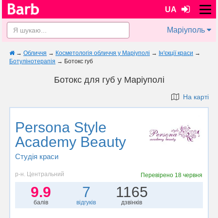
UA
Маріуполь
→
Обличчя
→
Косметологія обличчя у Маріуполi
→
Ін'єкції краси
→
Ботулінотерапія
→
Ботокс губ
Ботокс для губ у Маріуполi
На карті
Persona Style
Academy Beauty
Студія краси
р-н. Центральний
Перевірено
18 червня
9.9
7
1165
балів
відгуків
дзвінків