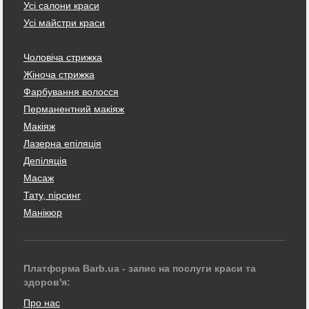
Усі салони краси
Усі майстри краси
Чоловіча стрижка
Жіноча стрижка
Фарбування волосся
Перманентний макіяж
Макіяж
Лазерна епіляція
Депіляція
Масаж
Тату, пірсинг
Манікюр
Платформа Barb.ua - запис на послуги краси та
здоров'я:
Про нас