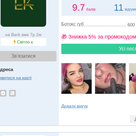
9.7
11
балів
відгукі
Ботокс губ
600 
на Barb вже 7р 2м
🎁 Знижка 5% за промокодом
Світло є
Усі пос
Зв'язатися
дреса
ивитися на карті
Додати відгук