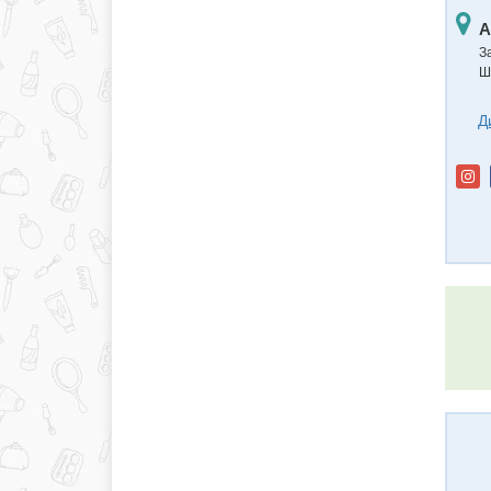
А
З
Ш
Д