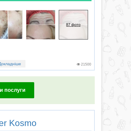
87 фото
Докладніше
21500
и послуги
er Kosmo