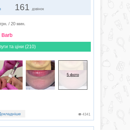
161
в
дзвінок
грн. / 20 мин.
 Barb
луги та ціни (210)
5 фото
Докладніше
4341