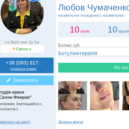
Любов Чумаченк
косметолог-ін'єкціоніст, косметолог
10
10
балів
відгукі
на Barb вже 3р 6м
Ботокс губ
Світло є
Ботулінотерапія
+38 (093) 817..
Усі пос
показати номер
Записатись
тудія краси
Салон Феерия"
апоріжжя, Хортицький р-н,
тузіастів 3
Додати відгук
ивитися на карті