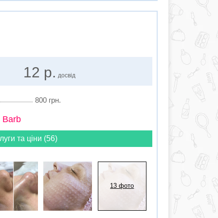
12 р.
досвід
800 грн.
 Barb
луги та ціни (56)
13 фото