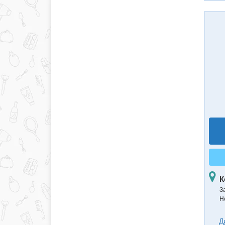
К
З
Н
Д