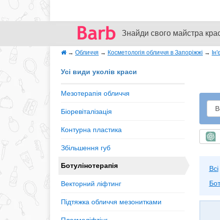
Знайди свого майстра кра
→
Обличчя
→
Косметологія обличчя в Запоріжжі
→
Ін'
Усі види уколів краси
Мезотерапія обличчя
Біоревіталізація
Контурна пластика
Ш
Збільшення губ
Ботулінотерапія
Всі
Бот
Векторний ліфтинг
Підтяжка обличчя мезонитками