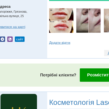
дреса
апоріжжя, Грязнова
,
кільна вулиця, 25
ивитися на карті
сайт
Додати відгук
Розмістит
Потрібні клієнти?
Косметологія
Las