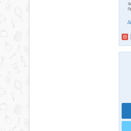
З
П
Д