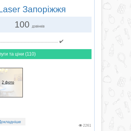
Laser Запоріжжя
100
дзвінків
✔️
луги та ціни (110)
2 фото
Докладніше
2261