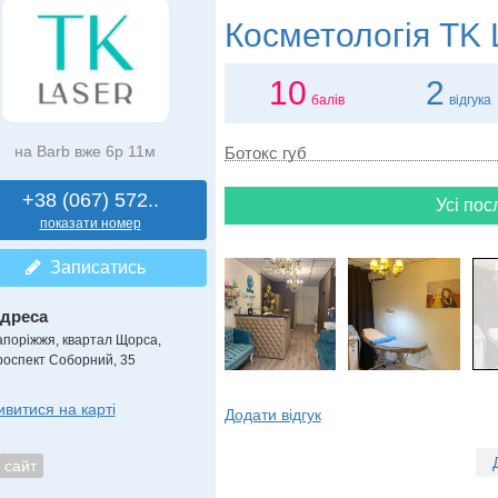
Косметологія
TK 
10
2
балів
відгука
на Barb вже 6р 11м
Ботокс губ
+38 (067) 572..
Усі пос
показати номер
Записатись
дреса
апоріжжя, квартал Щорса
,
роспект Соборний, 35
ивитися на карті
Додати відгук
сайт