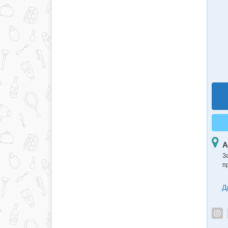
А
З
п
Д