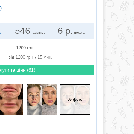
о
546
6 р.
в
дзвінків
досвід
1200 грн.
від 1200 грн. / 15 мин.
луги та ціни (61)
95 фото