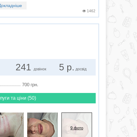
Докладніше
1462
241
5 р.
дзвінок
досвід
700 грн.
луги та ціни (50)
9 фото