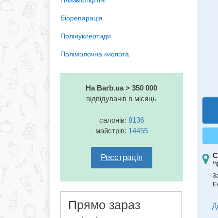
Плазмоліфтінг
Біорепарація
Полінуклеотиди
Полімолочна кислота
На Barb.ua > 350 000
відвідувачів в місяць
салонів:
8136
майстрів:
14455
С
Реєстрація
"
З
Ен
Прямо зараз
Д