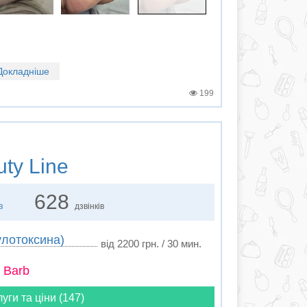
Докладніше
199
ty Line
628
в
дзвінків
улотоксина)
від 2200 грн. / 30 мин.
 Barb
луги та ціни (147)