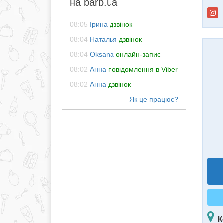
на barb.ua
08:05
Ірина
дзвінок
08:04
Наталья
дзвінок
08:04
Oksana
онлайн-запис
08:02
Анна
повідомлення в Viber
08:02
Анна
дзвінок
К