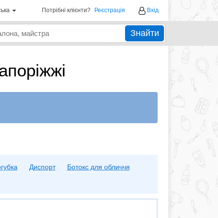
ська
Потрібні клієнти?
Реєстрація
Вхід
Знайти
Запоріжжі
огубка
Диспорт
Ботокс для обличчя