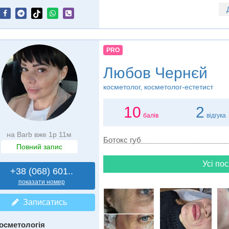
PRO
Любов Чернєй
косметолог, косметолог-естетист
10
2
балів
відгука
на Barb вже 1р 11м
Ботокс губ
Повний запис
Усі пос
+38 (068) 601..
показати номер
Записатись
осметологія