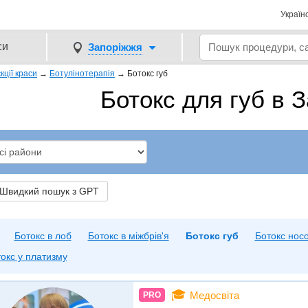
Україн
си
Запоріжжя
єкції краси
→
Ботулінотерапія
→
Ботокс губ
Ботокс для губ в 
видкий пошук з GPT
Ботокс в лоб
Ботокс в міжбрів'я
Ботокс губ
Ботокс нос
окс у платизму
🎓
Медосвіта
PRO