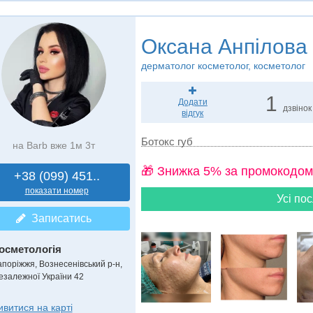
Оксана Анпілова
дерматолог косметолог, косметолог
1
Додати
дзвінок
відгук
Ботокс губ
на Barb вже 1м 3т
🎁 Знижка 5% за промокодом
+38 (099) 451..
показати номер
Усі пос
Записатись
осметологія
апоріжжя, Вознесенівський р-н,
езалежної України 42
ивитися на карті