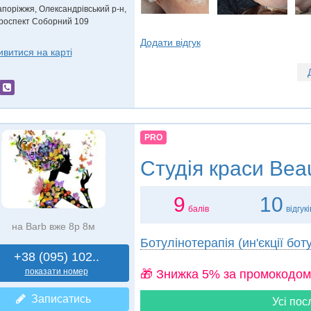
апоріжжя, Олександрівський р-н,
роспект Соборний 109
Додати відгук
ивитися на карті
PRO
Студія краси
Beau
9
10
балів
відгукі
на Barb вже 8р 8м
Ботулінотерапія (ин'єкції бот
+38 (095) 102..
показати номер
🎁 Знижка 5% за промокодом
Записатись
Усі пос