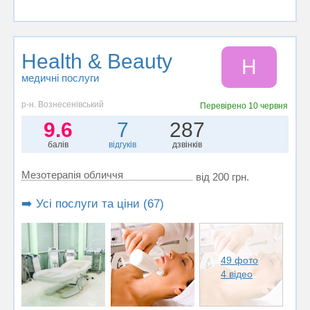
Health & Beauty
H
медичні послуги
р-н. Вознесенівський
Перевірено
10 червня
9.6
7
287
балів
відгуків
дзвінків
Мезотерапія обличчя
від 200 грн.
➡️ Усі послуги та ціни (67)
49 фото
4 відео