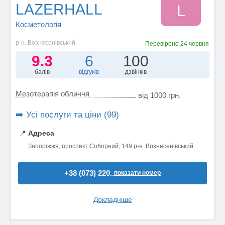
LAZERHALL
L
Косметологія
р-н. Вознесенівський
Перевірено
24 червня
9.3
6
100
балів
відгуків
дзвінків
Мезотерапія обличчя
від 1000 грн.
➡️ Усі послуги та ціни (99)
📍
Адреса
Запоріжжя, проспект Соборний, 149 р-н. Вознесенівський
+38 (073) 220..
показати номер
Докладніше