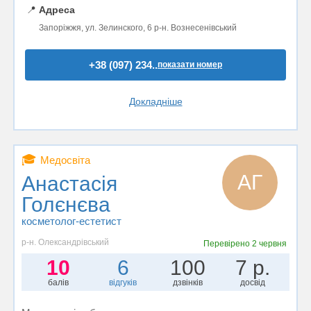
📍
Адреса
Запоріжжя, ул. Зелинского, 6 р-н. Вознесенівський
+38 (097) 234..
показати номер
Докладніше
🎓
Медосвіта
АГ
Анастасія
Голєнєва
косметолог-естетист
р-н. Олександрівський
Перевірено
2 червня
10
6
100
7 р.
балів
відгуків
дзвінків
досвід