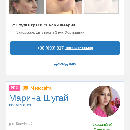
📍
Студія краси "Салон Феерия"
Запоріжжя, Ентузіастів 3 р-н. Хортицький
+38 (093) 817..
показати номер
Докладніше
🎓
Медосвіта
PRO
Марина Шугай
косметолог
р-н. Космічний
Заходив(ла)
2 дні тому