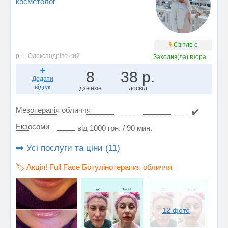
косметолог
Світло є
р-н. Олександрівський
Заходив(ла)
вчора
8
38 р.
Додати
відгук
дзвінків
досвід
Мезотерапія обличчя
✔️
Екзосоми
від 1000 грн. / 90 мин.
➡️ Усі послуги та ціни (11)
🏷️ Акція! Full Face Ботулінотерапия обличчя
12 фото