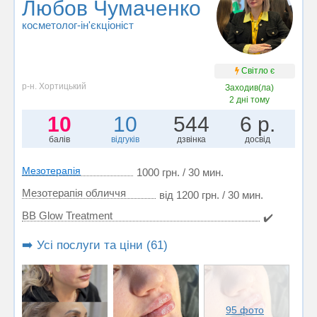
Любов Чумаченко
косметолог-ін'єкціоніст
Світло є
р-н. Хортицький
Заходив(ла)
2 дні тому
10
10
544
6 р.
балів
відгуків
дзвінка
досвід
Мезотерапія
1000 грн. / 30 мин.
Мезотерапія обличчя
від 1200 грн. / 30 мин.
BB Glow Treatment
✔️
➡️ Усі послуги та ціни (61)
95 фото