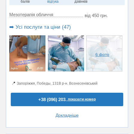
балів
відгука
дзвінків
Мезотерапія обличчя
від 450 грн.
➡️ Усі послуги та ціни (47)
6 фото
📍
Запоріжжя, Победы, 131В р-н. Вознесенівський
+38 (096) 203..
показати номер
Докладніше