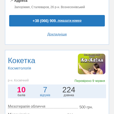
📍
Адреса
Запоріжжя, Сталеваров, 26 р-н. Вознесенівський
+38 (066) 909..
показати номер
Докладніше
Кокетка
Косметологія
р-н. Космічний
Перевірено
9 червня
10
7
224
балів
відгуків
дзвінка
Мезотерапія обличчя
500 грн.