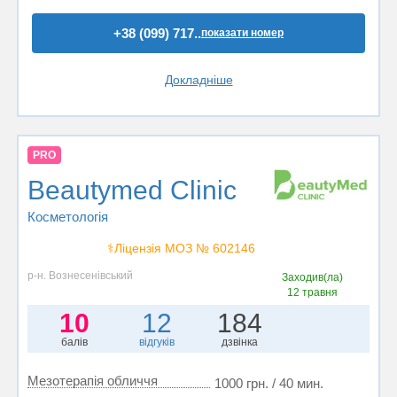
+38 (099) 717..
показати номер
Докладніше
PRO
Beautymed Clinic
Косметологія
⚕️Ліцензія МОЗ № 602146
р-н. Вознесенівський
Заходив(ла)
12 травня
10
12
184
балів
відгуків
дзвінка
Мезотерапія обличчя
1000 грн. / 40 мин.