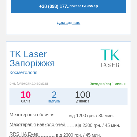
+38 (093) 177..
показати номер
Докладніше
TK Laser
Запоріжжя
Косметологія
р-н. Олександрівський
Заходив(ла)
1 липня
10
2
100
балів
відгука
дзвінків
Мезотерапія обличчя
від 1200 грн. / 30 мин.
Мезотерапія навколо очей
від 2300 грн. / 45 мин.
RRS HA Eyes
від 2300 грн. / 45 мин.