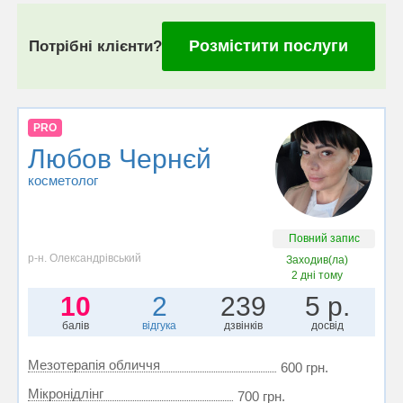
Розмістити послуги
Потрібні клієнти?
PRO
Любов Чернєй
косметолог
Повний запис
р-н. Олександрівський
Заходив(ла)
2 дні тому
10
2
239
5 р.
балів
відгука
дзвінків
досвід
Мезотерапія обличчя
600 грн.
Мікронідлінг
700 грн.