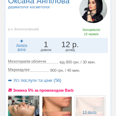
Оксана Анпілова
дерматолог косметолог
р-н. Вознесенівський
Заходив(ла)
18 червня
1
12 р.
Додати
відгук
дзвінок
досвід
Мезотерапія обличчя
від 800 грн. / 30 мин.
Мікронідлінг
800 грн. / 40 мин.
➡️ Усі послуги та ціни (56)
🎁 Знижка 5% за промокодом Barb
13 фото