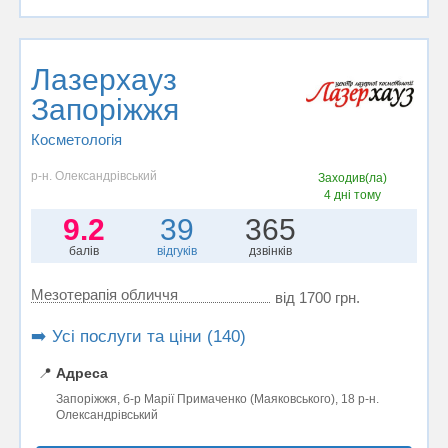
Лазерхауз
Запоріжжя
Косметологія
р-н. Олександрівський
Заходив(ла)
4 дні тому
9.2
39
365
балів
відгуків
дзвінків
Мезотерапія обличчя
від 1700 грн.
➡️ Усі послуги та ціни (140)
📍
Адреса
Запоріжжя, б-р Марії Примаченко (Маяковського), 18 р-н.
Олександрівський