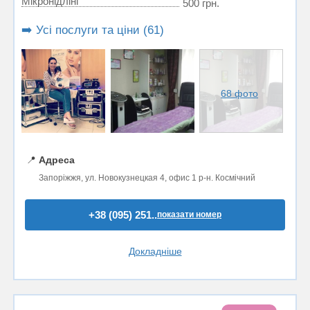
Мікронідлінг
500 грн.
➡️ Усі послуги та ціни (61)
68 фото
📍
Адреса
Запоріжжя, ул. Новокузнецкая 4, офис 1 р-н. Космічний
+38 (095) 251..
показати номер
Докладніше