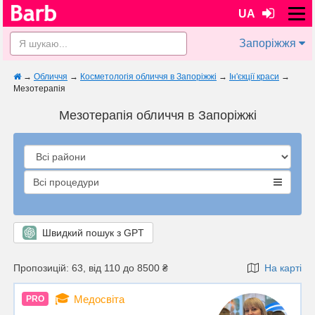
UA
Запоріжжя
→
Обличчя
→
Косметологія обличчя в Запоріжжі
→
Ін'єкції краси
→
Мезотерапія
Мезотерапія обличчя в Запоріжжі
Всі процедури
Швидкий пошук з GPT
Пропозицій: 63, від 110 до 8500 ₴
На карті
🎓
Медосвіта
PRO