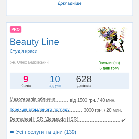
Докладніше
PRO
Beauty Line
Студія краси
р-н. Олександрівський
Заходив(ла)
6 днів тому
9
10
628
балів
відгуків
дзвінків
Мезотерапія обличчя
від 1500 грн. / 40 мин.
Корекція втомленого погляду
3000 грн. / 20 мин.
Dermaheal HSR (Дермахіл HSR)
✔️
➡️ Усі послуги та ціни (139)