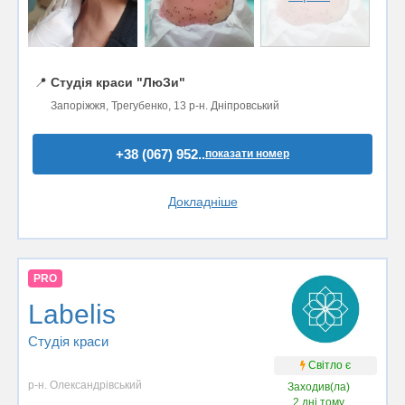
📍
Студія краси "ЛюЗи"
Запоріжжя, Трегубенко, 13 р-н. Дніпровський
+38 (067) 952..
показати номер
Докладніше
PRO
Labelis
Студія краси
Світло є
р-н. Олександрівський
Заходив(ла)
2 дні тому