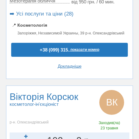
Мезотерапія обличчя
від 950 грн. / 60 мин.
➡️ Усі послуги та ціни (28)
📍
Косметологія
Запоріжжя, Независимой Украины, 39 р-н. Олександрівський
+38 (099) 315..
показати номер
Докладніше
Вікторія Корсюк
ВК
косметолог-ін'єкціоніст
р-н. Олександрівський
Заходив(ла)
23 травня