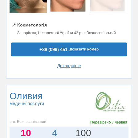
📍
Косметологія
Запоріжжя, Незалежної України 42 р-н. Вознесенівський
+38 (099) 451..
показати номер
Докладніше
Оливия
медичні послуги
р-н. Вознесенівський
Перевірено
7 червня
10
4
100