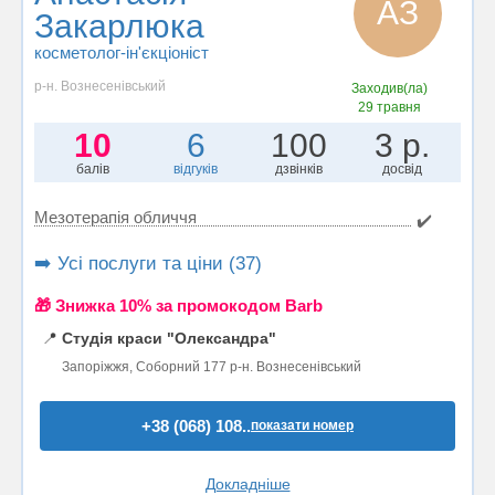
АЗ
Закарлюка
косметолог-ін'єкціоніст
р-н. Вознесенівський
Заходив(ла)
29 травня
10
6
100
3 р.
балів
відгуків
дзвінків
досвід
Мезотерапія обличчя
✔️
➡️ Усі послуги та ціни (37)
🎁 Знижка 10% за промокодом Barb
📍
Студія краси "Олександра"
Запоріжжя, Соборний 177 р-н. Вознесенівський
+38 (068) 108..
показати номер
Докладніше