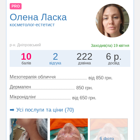
PRO
Олена Ласка
косметолог-естетист
р-н. Дніпровський
Заходив(ла)
19 квітня
10
2
222
6 р.
балів
відгука
дзвінка
досвід
Мезотерапія обличчя
від 850 грн.
Дермапен
850 грн.
Мікронідлінг
від 650 грн.
➡️ Усі послуги та ціни (70)
6 фото