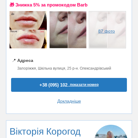
🎁 Знижка 5% за промокодом Barb
87 фото
📍
Адреса
Запоріжжя, Шкільна вулиця, 25 р-н. Олександрівський
+38 (095) 102..
показати номер
Докладніше
Вікторія Корогод