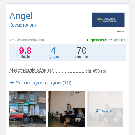
Angel
Косметологія
р-н. Вознесенівський
Перевірено
26 червня
9.8
4
70
балів
відгука
дзвінків
Мезотерапія обличчя
від 450 грн.
➡️ Усі послуги та ціни (10)
14 фото