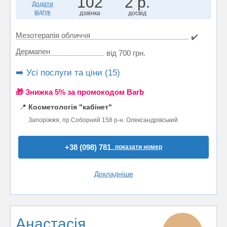
102
2 р.
Додати
відгук
дзвінка
досвід
Мезотерапія обличчя
✔️
Дермапен
від 700 грн.
➡️ Усі послуги та ціни (15)
🎁 Знижка 5% за промокодом Barb
📍
Косметологія "кабінет"
Запоріжжя, пр.Соборний 158 р-н. Олександрівський
+38 (098) 781..
показати номер
Докладніше
Анастасія