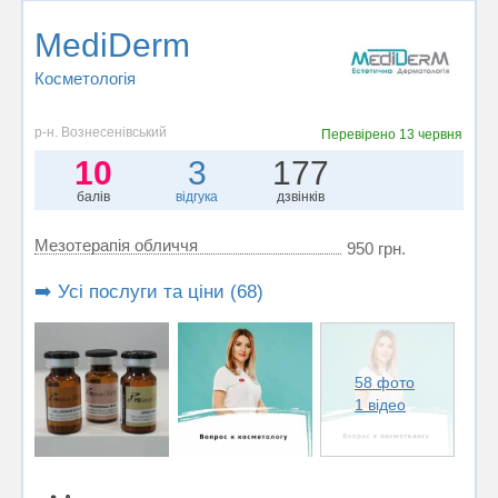
MediDerm
Косметологія
р-н. Вознесенівський
Перевірено
13 червня
10
3
177
балів
відгука
дзвінків
Мезотерапія обличчя
950 грн.
➡️ Усі послуги та ціни (68)
58 фото
1 відео