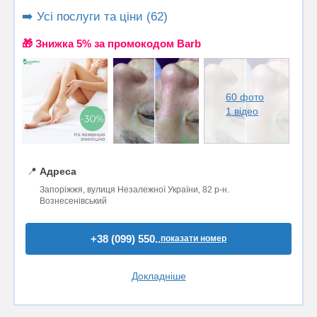
➡️ Усі послуги та ціни (62)
🎁 Знижка 5% за промокодом Barb
60 фото
1 відео
📍
Адреса
Запоріжжя, вулиця Незалежної України, 82 р-н.
Вознесенівський
+38 (099) 550..
показати номер
Докладніше