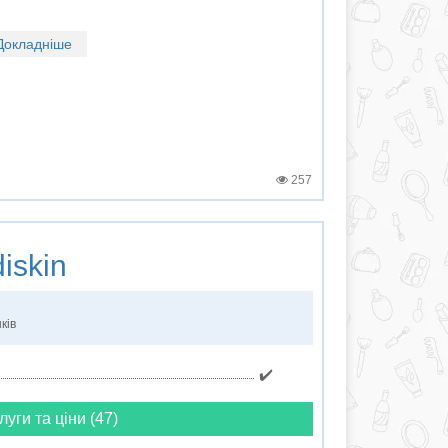
Докладніше
257
iskin
ків
✔️
луги та ціни (47)