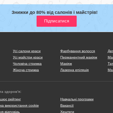
Знижки до 80% від салонів і майстрів!
Усі салони краси
Фарбування волосся
Деп
Усі майстри краси
Перманентний макіяж
Ма
Чоловіча стрижка
Макіяж
Тат
Жіноча стрижка
Лазерна епіляція
Ма
та здоров'я:
ацює рейтинг
Навчальні програми
ка використання cookie
Вакансії
я-відповідь
Хештеги