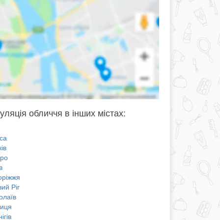
уляція обличчя в інших містах:
са
ів
про
в
оріжжя
ий Ріг
олаїв
ниця
ігів