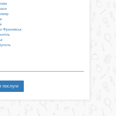
тава
каси
омир
и
е
о-Франківськ
нопіль
ьк
іуполь
и послуги