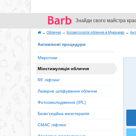
Знайди свого майстра кра
→
Обличчя
→
Косметологія обличчя в Мукачево
→
Ант
Антивікові процедури
Мікротоки
Міостимуляція обличчя
RF ліфтинг
Лазерне шліфування обличчя
Фотоомолодження (IPL)
Безін'єкційна мезотерапія
СМАС ліфтинг