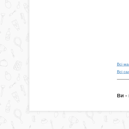
Всі ма
Всі са
Ви -