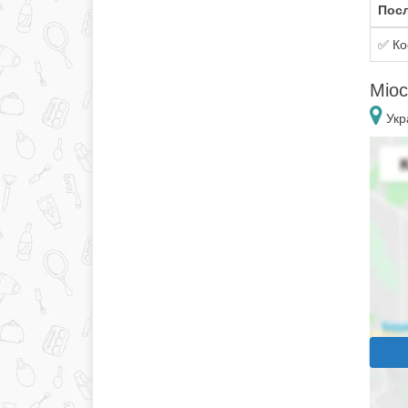
Посл
✅ Ко
Міос
Укр