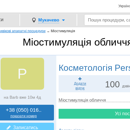
Україн
си
Мукачево
ивікові апаратні процедури
→
Міостимуляція
Міостимуляція обличч
Косметологія
Per
P
100
Додати
дзвін
відгук
на Barb вже 10м 4д
Міостимуляція обличчя
+38 (050) 016..
Усі пос
показати номер
Записатись