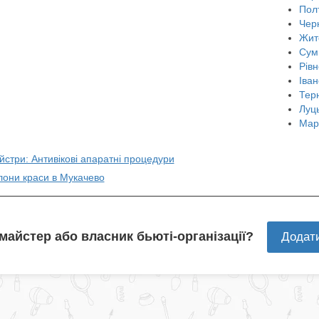
Пол
Чер
Жит
Сум
Рівн
Іван
Тер
Луц
Мар
йстри: Антивікові апаратні процедури
лони краси в Мукачево
 майстер або власник бьюті-організації?
Додат