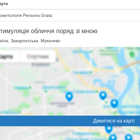
уга
сметологія Persona Grata
тимуляція обличчя поряд зі мною
аїна, Закарпатська, Мукачево
Дивитися на карті