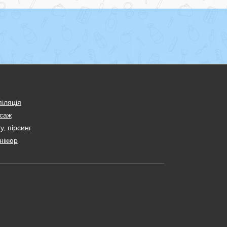
іляція
саж
у, пірсинг
нікюр