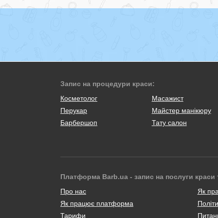
Запис на процедури краси:
Косметолог
Масажист
Перукар
Майстер манікюру
Барбершоп
Тату салон
Платформа Barb.ua - запис на послуги краси 
Про нас
Як пр
Як працює платформа
Політи
Тарифи
Питанн