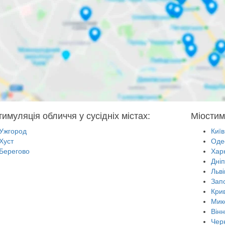
тимуляція обличчя у сусідніх містах:
Міостим
Ужгород
Київ
Хуст
Оде
Берегово
Харк
Дні
Льві
Зап
Крив
Мик
Він
Черн