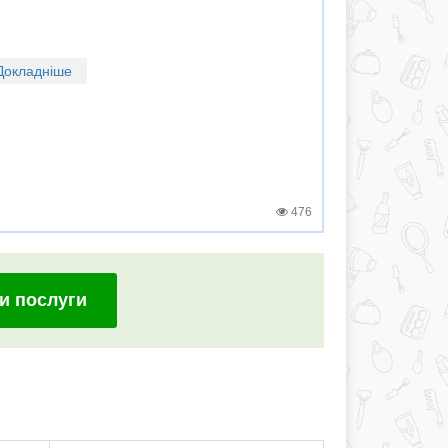
Докладніше
476
и послуги