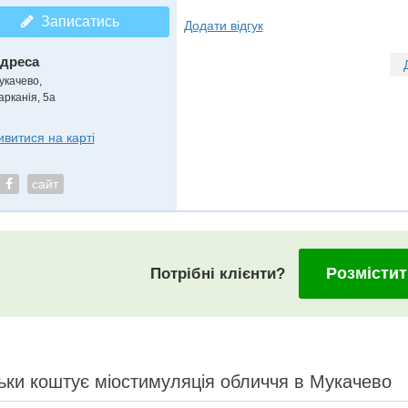
Записатись
Додати відгук
дреса
укачево
,
арканія, 5а
ивитися на карті
сайт
Розмістит
Потрібні клієнти?
ьки коштує міостимуляція обличчя в Мукачево