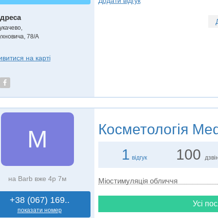
Додати відгук
дреса
укачево
,
ухновича, 78/А
ивитися на карті
Косметологія
Med
M
1
100
відгук
дзвін
на Barb вже 4р 7м
Міостимуляція обличчя
+38 (067) 169..
Усі пос
показати номер