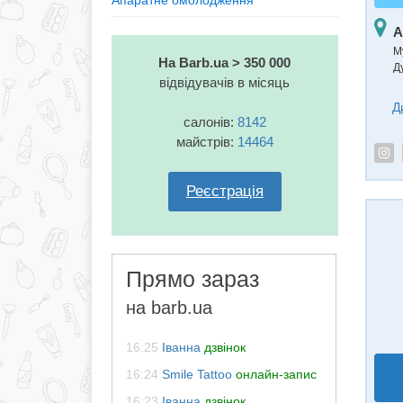
Апаратне омолодження
А
М
На Barb.ua > 350 000
Д
відвідувачів в місяць
Д
салонів:
8142
майстрів:
14464
Реєстрація
Прямо зараз
на barb.ua
16:25
Іванна
дзвінок
16:24
Smile Tattoo
онлайн-запис
16:23
Іванна
дзвінок