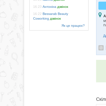
16:23
Антоніна
дзвінок
16:22
Bessarab Beauty
А
Coworking
дзвінок
М
П
Д
Скіл