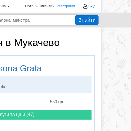
ська
Потрібні клієнти?
Реєстрація
Вхід
Знайти
я в Мукачево
sona Grata
ків
550 грн.
луги та ціни (47)