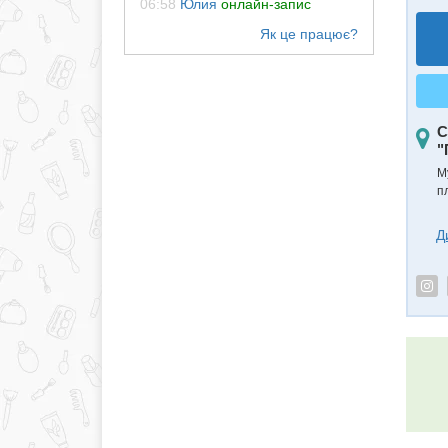
06:58
Юлия
онлайн-запис
С
"
М
п
Д