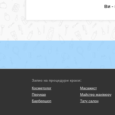
Ви -
Запис на процедури краси:
Косметолог
Масажист
Перукар
Майстер манікюру
Барбершоп
Тату салон