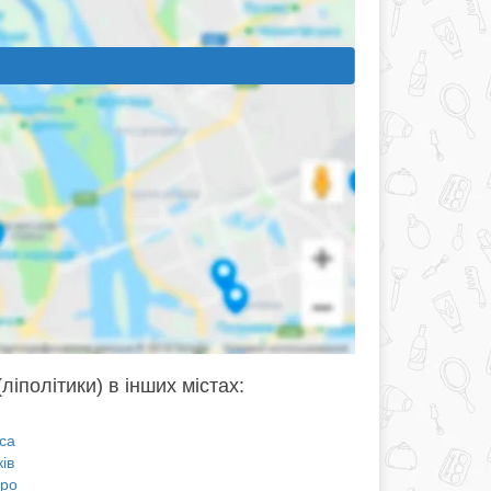
(ліполітики) в інших містах:
са
ів
про