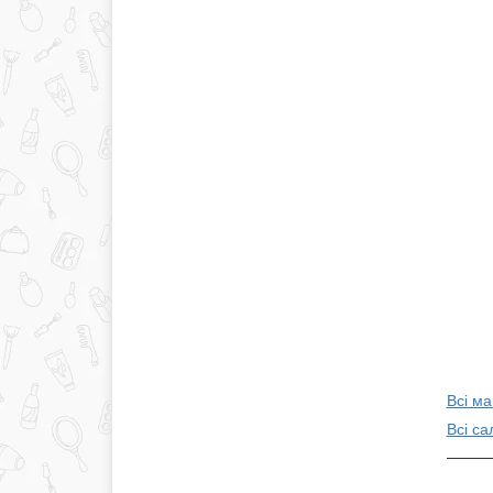
Всі ма
Всі са