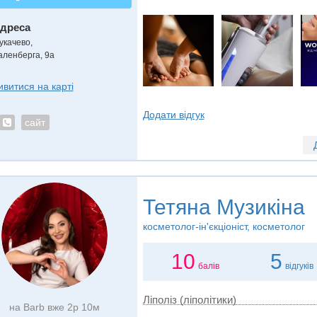
дреса
укачево
,
аленберга, 9а
ивитися на карті
Додати відгук
сайт
Тетяна Музикіна
косметолог-ін'єкціоніст, косметолог
10
5
балів
відгуків
Ліполіз (ліполітики)
на Barb вже 2р 10м