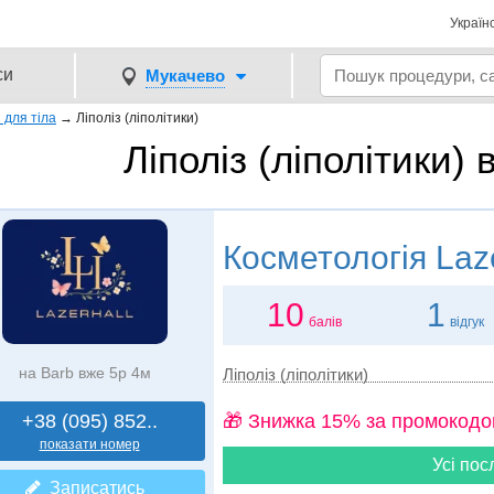
Україн
си
Мукачево
 для тіла
→
Ліполіз (ліполітики)
Ліполіз (ліполітики)
Косметологія
Laze
10
1
балів
відгук
на Barb вже 5р 4м
Ліполіз (ліполітики)
+38 (095) 852..
🎁 Знижка 15% за промокодо
показати номер
Усі пос
Записатись