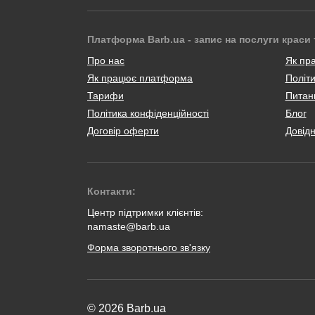
Платформа Barb.ua - запис на послуги краси 
Про нас
Як пр
Як працює платформа
Політи
Тарифи
Питанн
Політика конфіденційності
Блог
Договір оферти
Довід
Контакти:
Центр підтримки клієнтів:
namaste@barb.ua
Форма зворотнього зв'язку
© 2026 Barb.ua