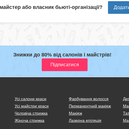
 майстер або власник бьюті-організації?
Додат
Знижки до 80% від салонів і майстрів!
Усі салони краси
Фарбування волосся
Деп
Усі майстри краси
Перманентний макіяж
Ма
Чоловіча стрижка
Макіяж
Тат
Жіноча стрижка
Лазерна епіляція
Ма