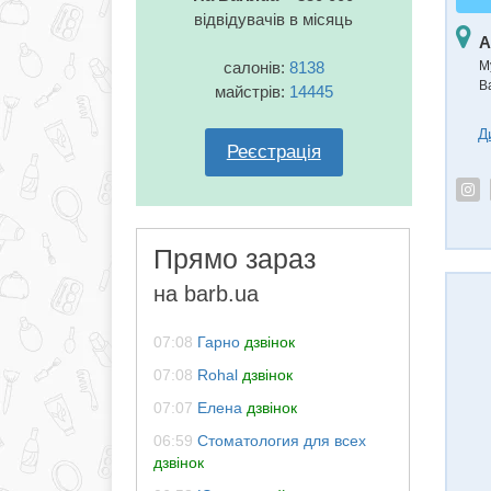
відвідувачів в місяць
А
М
салонів:
8138
В
майстрів:
14445
Д
Реєстрація
Прямо зараз
на barb.ua
07:08
Гарно
дзвінок
07:08
Rohal
дзвінок
07:07
Елена
дзвінок
06:59
Стоматология для всех
дзвінок