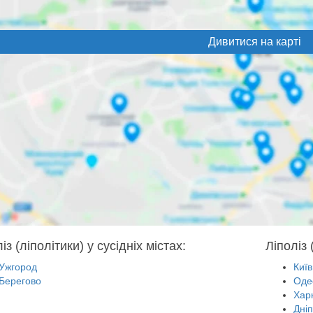
Дивитися на карті
із (ліполітики) у сусідніх містах:
Ліполіз 
Ужгород
Київ
Берегово
Оде
Харк
Дні