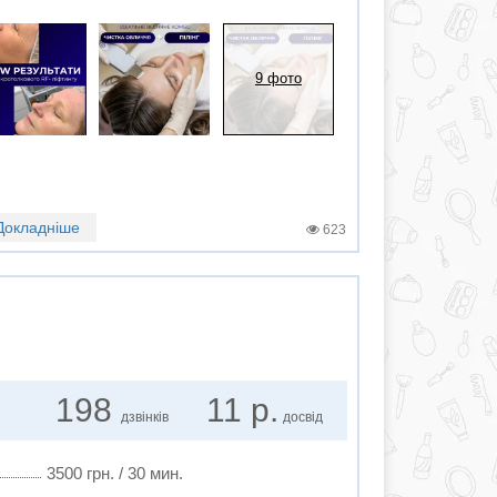
9 фото
Докладніше
623
198
11 р.
дзвінків
досвід
3500 грн. / 30 мин.