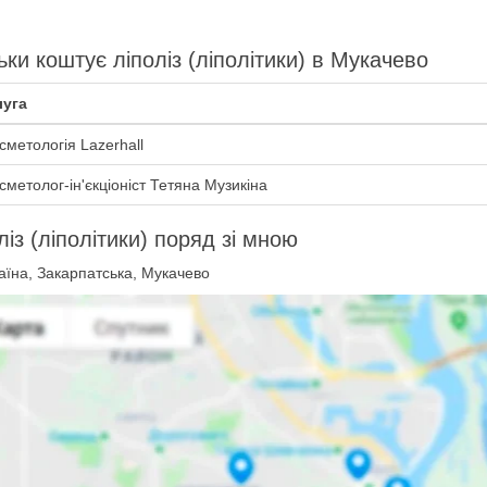
ьки коштує ліполіз (ліполітики) в Мукачево
уга
сметологія Lazerhall
сметолог-ін'єкціоніст Тетяна Музикіна
ліз (ліполітики) поряд зі мною
аїна, Закарпатська, Мукачево