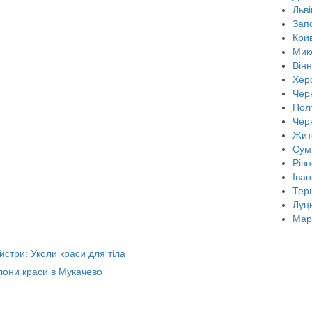
Льві
Зап
Крив
Мик
Він
Хер
Черн
Пол
Чер
Жит
Сум
Рівн
Іван
Тер
Луц
Мар
йстри: Уколи краси для тіла
лони краси в Мукачево