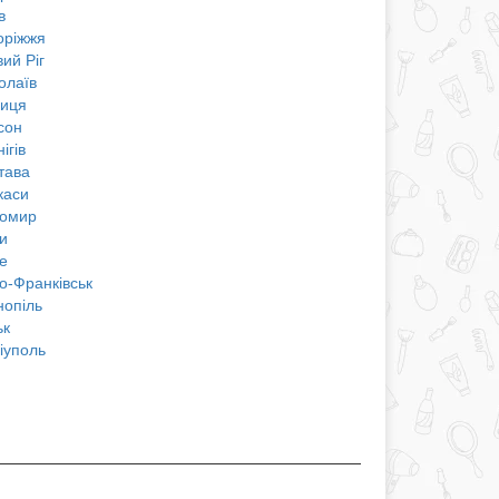
в
оріжжя
ий Ріг
олаїв
ниця
сон
ігів
тава
каси
омир
и
е
о-Франківськ
нопіль
ьк
іуполь