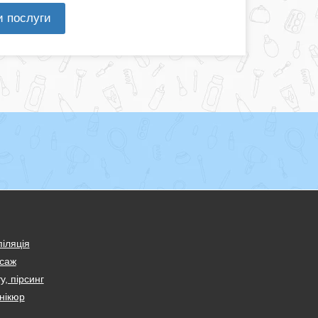
и послуги
іляція
саж
у, пірсинг
нікюр