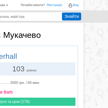
ська
Потрібні клієнти?
Реєстрація
Вхід
Знайти
 в Мукачево
rhall
103
дзвінка
2000 грн. / 60 мин.
м Barb
луги та ціни (176)