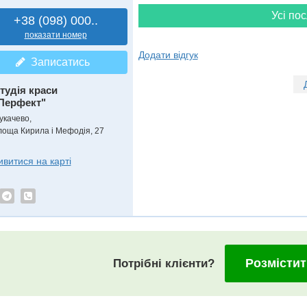
Усі пос
+38 (098) 000..
показати номер
Додати відгук
Записатись
тудія краси
Перфект"
укачево,
лоща Кирила і Мефодія, 27
ивитися на карті
Розмістит
Потрібні клієнти?