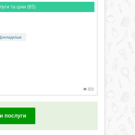
луги та ціни (65)
Докладніше
321
и послуги