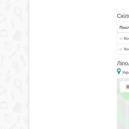
Скіл
Посл
✅ Ко
✅ Ко
Ліпо
Укр