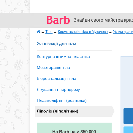
Знайди свого майстра кра
→
Тіло
→
Косметологія тіла в Мукачево
→
Уколи краси
Усі ін'екції для тіла
Контурна інтимна пластика
Мезотерапія тіла
Біоревіталізація тіла
Лікування гіпергідрозу
Плазмоліфтінг (розтяжки)
Ліполіз (ліполітики)
На Barb.ua > 350 000