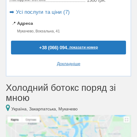
1900 грн.
➡️ Усі послуги та ціни (7)
📍
Адреса
Мукачево, Вокзальна, 41
+38 (066) 094..
показати номер
Докладніше
Холодний ботокс поряд зі
мною
Україна, Закарпатська, Мукачево