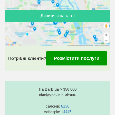
Дивитися на карті
Розмістити послуги
Потрібні клієнти?
На Barb.ua > 350 000
відвідувачів в місяць
салонів:
8138
майстрів:
14445