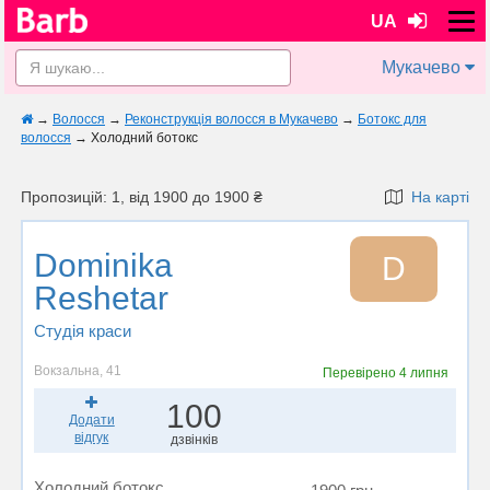
UA
Мукачево
→
Волосся
→
Реконструкція волосся в Мукачево
→
Ботокс для
волосся
→
Холодний ботокс
Пропозицій: 1, від 1900 до 1900 ₴
На карті
Dominika
D
Reshetar
Студія краси
Вокзальна, 41
Перевірено
4 липня
100
Додати
відгук
дзвінків
Холодний ботокс