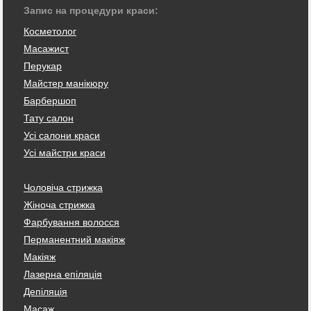
Запис на процедури краси:
Косметолог
Масажист
Перукар
Майстер манікюру
Барбершоп
Тату салон
Усі салони краси
Усі майстри краси
Чоловіча стрижка
Жіноча стрижка
Фарбування волосся
Перманентний макіяж
Макіяж
Лазерна епіляція
Депіляція
Масаж