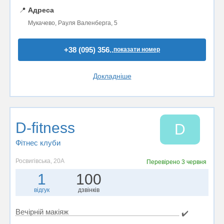
📍
Адреса
Мукачево, Рауля Валенберга, 5
+38 (095) 356..
показати номер
Докладніше
D-fitness
D
Фітнес клуби
Росвигівська, 20А
Перевірено
3 червня
1
100
відгук
дзвінків
Вечірній макіяж
✔️