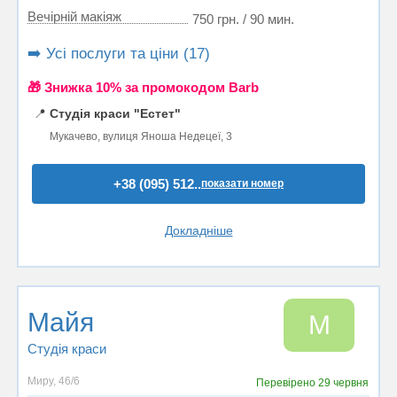
Вечірній макіяж
750 грн. / 90 мин.
➡️ Усі послуги та ціни (17)
🎁 Знижка 10% за промокодом Barb
📍
Студія краси "Естет"
Мукачево, вулиця Яноша Недецеї, 3
+38 (095) 512..
показати номер
Докладніше
Майя
М
Студія краси
Миру, 46/6
Перевірено
29 червня