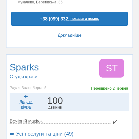
Мукачево, Берегівська, 35
+38 (099) 332..
показати номер
Докладніше
Sparks
SТ
Студія краси
Рауля Валенберга, 5
Перевірено
2 червня
100
Додати
відгук
дзвінків
Вечірній макіяж
✔️
➡️ Усі послуги та ціни (49)