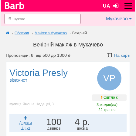
UA
Мукачево
→
Обличчя
→
Макіяж в Мукачево
→
Вечірній
Вечірній макіяж в Мукачево
Пропозицій: 8, від 500 до 1300 ₴
На карті
Victoria Presly
VP
візажист
Світло є
вулиця Яноша Недецеї, 3
Заходив(ла)
22 травня
100
4 р.
Додати
відгук
дзвінків
досвід