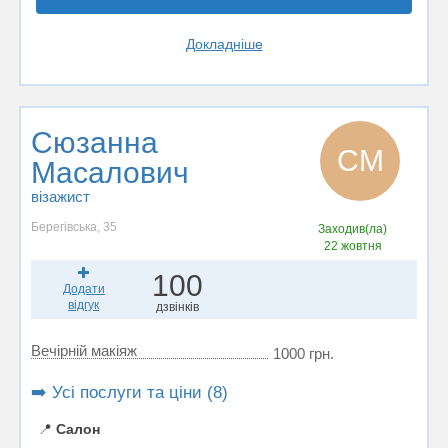
Докладніше
Сюзанна
СМ
Масалович
візажист
Берегівська, 35
Заходив(ла)
22 жовтня
100
Додати
відгук
дзвінків
Вечірній макіяж
1000 грн.
➡️ Усі послуги та ціни (8)
📍
Салон