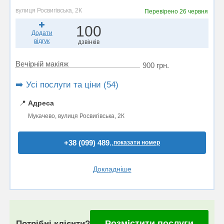
вулиця Росвигівська, 2К
Перевірено
26 червня
100
Додати
відгук
дзвінків
Вечірній макіяж
900 грн.
➡️ Усі послуги та ціни (54)
📍
Адреса
Мукачево, вулиця Росвигівська, 2К
+38 (099) 489..
показати номер
Докладніше
Розмістити послуги
Потрібні клієнти?