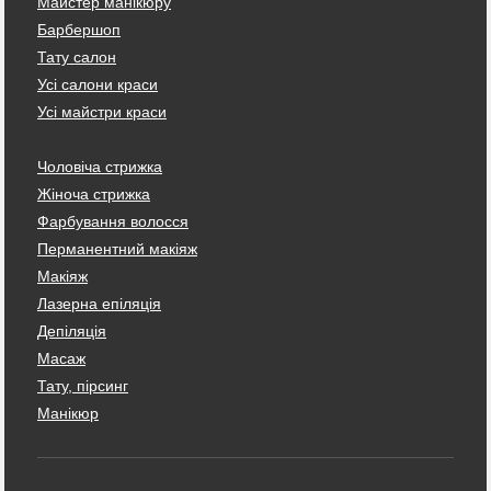
Майстер манікюру
Барбершоп
Тату салон
Усі салони краси
Усі майстри краси
Чоловіча стрижка
Жіноча стрижка
Фарбування волосся
Перманентний макіяж
Макіяж
Лазерна епіляція
Депіляція
Масаж
Тату, пірсинг
Манікюр