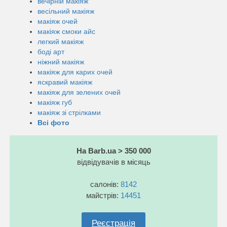
вечірній макіяж
весільний макіяж
макіяж очей
макіяж смоки айс
легкий макіяж
боді арт
ніжний макіяж
макіяж для карих очей
яскравий макіяж
макіяж для зелених очей
макіяж губ
макіяж зі стрілками
Всі фото
На Barb.ua > 350 000
відвідувачів в місяць
салонів:
8142
майстрів:
14451
Реєстрація