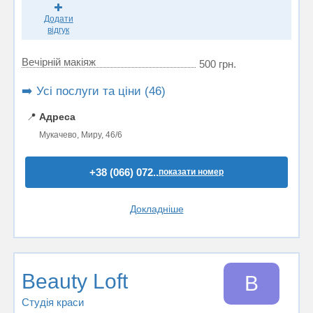
Додати
відгук
Вечірній макіяж
500 грн.
➡️ Усі послуги та ціни (46)
📍
Адреса
Мукачево, Миру, 46/6
+38 (066) 072..
показати номер
Докладніше
Beauty Loft
B
Студія краси