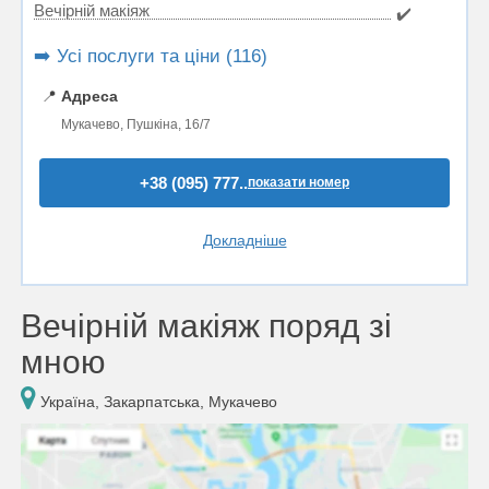
Вечірній макіяж
✔️
➡️ Усі послуги та ціни (116)
📍
Адреса
Мукачево, Пушкіна, 16/7
+38 (095) 777..
показати номер
Докладніше
Вечірній макіяж поряд зі
мною
Україна, Закарпатська, Мукачево