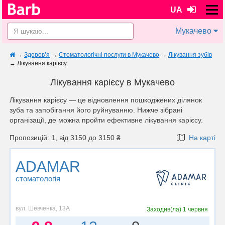
UA
Мукачево
→
Здоров’я
→
Стоматологічні послуги в Мукачево
→
Лікування зубів
→
Лікування карієсу
Лікування карієсу в Мукачево
Лікування карієсу — це відновлення пошкоджених ділянок
зуба та запобігання його руйнуванню. Нижче зібрані
організації, де можна пройти ефективне лікування карієсу.
Пропозицій: 1, від 3150 до 3150 ₴
На карті
ADAMAR
стоматологія
вул. Шевченка, 13А
Заходив(ла)
1 червня