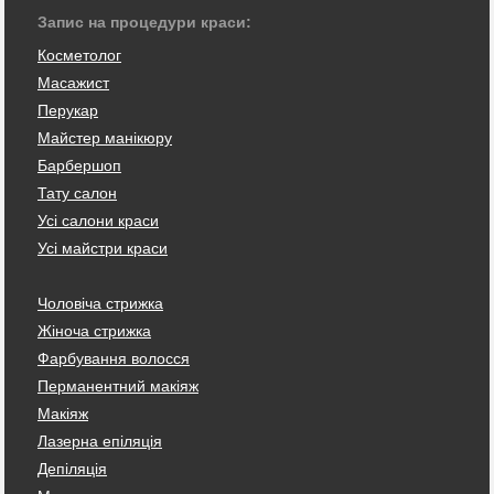
Запис на процедури краси:
Косметолог
Масажист
Перукар
Майстер манікюру
Барбершоп
Тату салон
Усі салони краси
Усі майстри краси
Чоловіча стрижка
Жіноча стрижка
Фарбування волосся
Перманентний макіяж
Макіяж
Лазерна епіляція
Депіляція