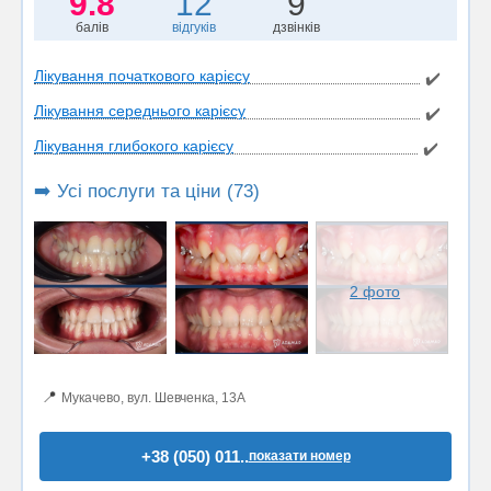
9.8
12
9
балів
відгуків
дзвінків
Лікування початкового карієсу
✔️
Лікування середнього карієсу
✔️
Лікування глибокого карієсу
✔️
➡️ Усі послуги та ціни (73)
2 фото
📍
Мукачево, вул. Шевченка, 13А
+38 (050) 011..
показати номер