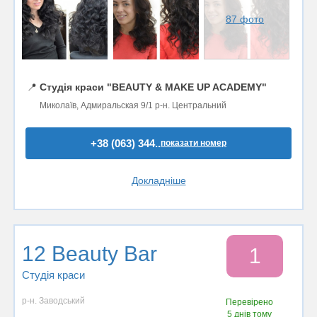
87 фото
📍
Студія краси "BEAUTY & MAKE UP ACADEMY"
Миколаїв, Адмиральская 9/1 р-н. Центральний
+38 (063) 344..
показати номер
Докладніше
12 Beauty Bar
1
Студія краси
р-н. Заводський
Перевірено
5 днів тому