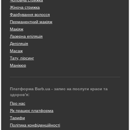
Жіноча стрижка
Фарбування волосся
Перманентний макіяж
Макіяж
Лазерна епіляція
Депіляція
Масаж
Тату, пірсинг
Манікюр
Платформа Barb.ua - запис на послуги краси та
здоров'я:
Про нас
Як працює платформа
Тарифи
Політика конфіденційності