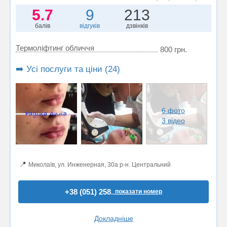
5.7
9
213
балів
відгуків
дзвінків
Термоліфтинг обличчя
800 грн.
➡️ Усі послуги та ціни (24)
6 фото
3 відео
📍
Миколаїв, ул. Инженерная, 30а р-н. Центральний
+38 (051) 258..
показати номер
Докладніше