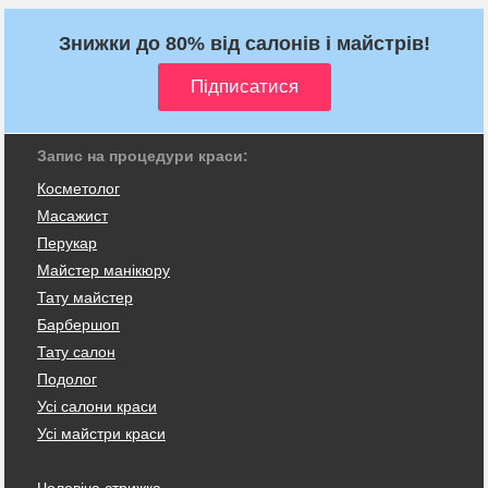
Знижки до 80% від салонів і майстрів!
Запис на процедури краси:
Косметолог
Масажист
Перукар
Майстер манікюру
Тату майстер
Барбершоп
Тату салон
Подолог
Усі салони краси
Усі майстри краси
Чоловіча стрижка