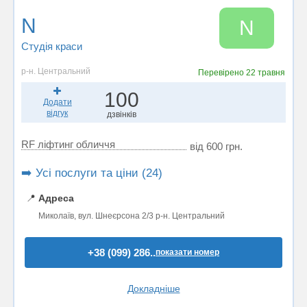
N
N
Студія краси
р-н. Центральний
Перевірено
22 травня
100
Додати
відгук
дзвінків
RF ліфтинг обличчя
від 600 грн.
➡️ Усі послуги та ціни (24)
📍
Адреса
Миколаїв, вул. Шнеєрсона 2/3 р-н. Центральний
+38 (099) 286..
показати номер
Докладніше