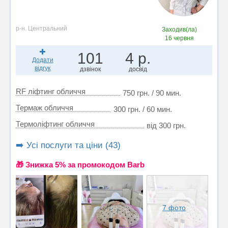
р-н. Центральний
Заходив(ла)
16 червня
101
4 р.
Додати
відгук
дзвінок
досвід
RF ліфтинг обличчя
750 грн. / 90 мин.
Термаж обличчя
300 грн. / 60 мин.
Термоліфтинг обличчя
від 300 грн.
➡️ Усі послуги та ціни (43)
🎁 Знижка 5% за промокодом Barb
7 фото