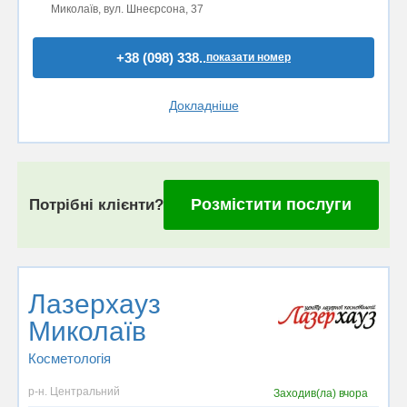
Миколаїв, вул. Шнеєрсона, 37
+38 (098) 338..
показати номер
Докладніше
Розмістити послуги
Потрібні клієнти?
Лазерхауз
Миколаїв
Косметологія
р-н. Центральний
Заходив(ла)
вчора