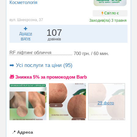
Косметологія
Світло є
вул. Шнеєрсона, 37
Заходив(ла)
3 травня
107
Додати
відгук
дзвінків
RF ліфтинг обличчя
700 грн. / 60 мин.
➡️ Усі послуги та ціни (95)
🎁 Знижка 5% за промокодом Barb
29 фото
📍
Адреса