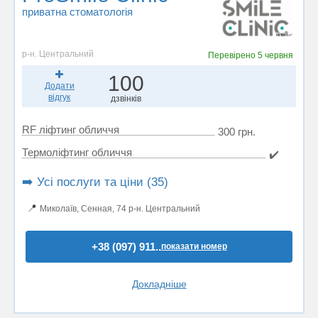
приватна стоматологія
р-н. Центральний
Перевірено
5 червня
100
Додати
відгук
дзвінків
RF ліфтинг обличчя
300 грн.
Термоліфтинг обличчя
✔️
➡️ Усі послуги та ціни (35)
📍
Миколаїв, Сенная, 74 р-н. Центральний
+38 (097) 911..
показати номер
Докладніше