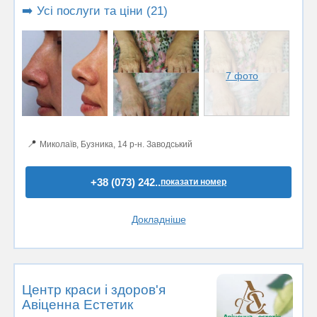
➡️ Усі послуги та ціни (21)
7 фото
📍
Миколаїв, Бузника, 14 р-н. Заводський
+38 (073) 242..
показати номер
Докладніше
Центр краси і здоров'я
Авіценна Естетик