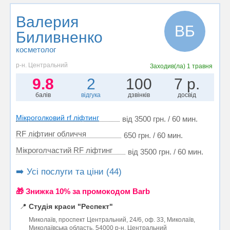
Валерия
ВБ
Биливненко
косметолог
р-н. Центральний
Заходив(ла)
1 травня
9.8
2
100
7 р.
балів
відгука
дзвінків
досвід
Мікроголковий rf ліфтинг
від 3500 грн. / 60 мин.
RF ліфтинг обличчя
650 грн. / 60 мин.
Мікроголчастий RF ліфтинг
від 3500 грн. / 60 мин.
➡️ Усі послуги та ціни (44)
🎁 Знижка 10% за промокодом Barb
📍
Студія краси "Респект"
Миколаїв, проспект Центральний, 24/6, оф. 33, Миколаїв,
Миколаївська область, 54000 р-н. Центральний