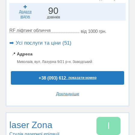
90
Додати
відгук
дзвінків
RF ліфтинг обличчя
від 1000 грн.
➡️ Усі послуги та ціни (51)
📍
Адреса
Миколаїв, вул. Лазурна 9/21 р-н. Заводський
+38 (093) 612..
показати номер
Докладніше
laser Zona
l
Студія лазерної епіляції