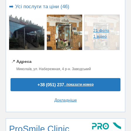
➡️ Усі послуги та ціни (46)
21 фото
1 відео
📍
Адреса
Миколаїв, ул. Набережная, 4 р-н. Заводський
+38 (051) 237..
показати номер
Докладніше
ProSmile Clinic