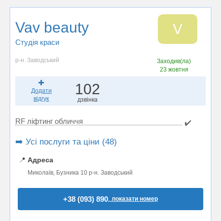
Vav beauty
V
Студія краси
р-н. Заводський
Заходив(ла)
23 жовтня
102
Додати
відгук
дзвінка
RF ліфтинг обличчя
✔️
➡️ Усі послуги та ціни (48)
📍
Адреса
Миколаїв, Бузника 10 р-н. Заводський
+38 (093) 890..
показати номер