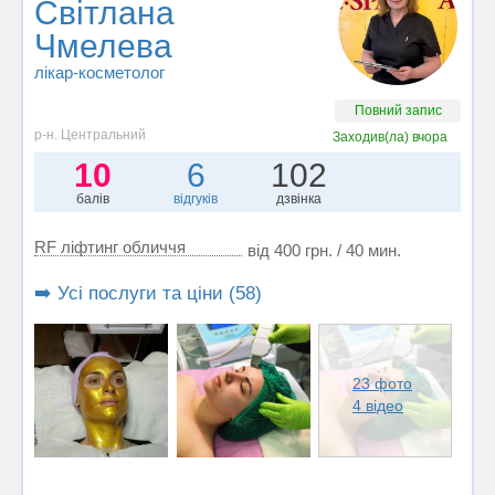
Світлана
Чмелева
лікар-косметолог
Повний запис
р-н. Центральний
Заходив(ла)
вчора
10
6
102
балів
відгуків
дзвінка
RF ліфтинг обличчя
від 400 грн. / 40 мин.
➡️ Усі послуги та ціни (58)
23 фото
4 відео