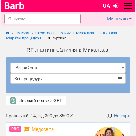
UA
Миколаїв
→
Обличчя
→
Косметологія обличчя в Миколаєві
→
Антивікові
апаратні процедури
→
RF ліфтинг
RF ліфтинг обличчя в Миколаєві
Всі процедури
Швидкий пошук з GPT
Пропозицій: 14, від 300 до 3500 ₴
На карті
🎓
Медосвіта
PRO