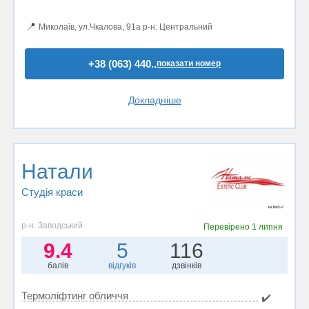
📍
Миколаїв, ул.Чкалова, 91а р-н. Центральний
+38 (063) 440..
показати номер
Докладніше
Натали
Студія краси
р-н. Заводський
Перевірено
1 липня
9.4
5
116
балів
відгуків
дзвінків
Термоліфтинг обличчя
✔️