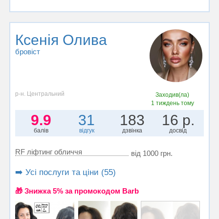
Ксенія Олива
бровіст
р-н. Центральний
Заходив(ла)
1 тиждень тому
9.9
31
183
16 р.
балів
відгук
дзвінка
досвід
RF ліфтинг обличчя
від 1000 грн.
➡️ Усі послуги та ціни (55)
🎁 Знижка 5% за промокодом Barb