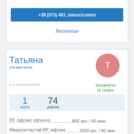
+38 (073) 401..
показати номер
Докладніше
Татьяна
Т
косметолог
р-н. Центральний
Заходив(ла)
16 травня
1
74
відгук
дзвінка
RF ліфтинг обличчя
800 грн. / 60 мин.
Мікроголчастий RF ліфтинг
3500 грн. / 60 мин.