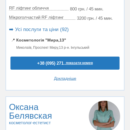
RF ліфтинг обличчя
800 грн. / 45 мин.
Мікроголчастий RF ліфтинг
3200 грн. / 45 мин.
➡️ Усі послуги та ціни (92)
📍
Косметологія "Мира,13"
Миколаїв, Проспект Миру,13 р-н. Інгульський
+38 (095) 271..
показати номер
Докладніше
Оксана
Белявская
косметолог-естетист