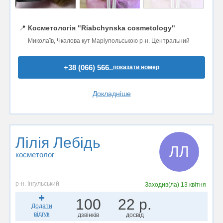
📍
Косметологія "Riabchynska cosmetology"
Миколаїв, Чкалова кут Маріупольською р-н. Центральний
+38 (066) 566..
показати номер
Докладніше
Лілія Лебідь
ЛЛ
косметолог
р-н. Інгульський
Заходив(ла)
13 квітня
100
22 р.
Додати
відгук
дзвінків
досвід