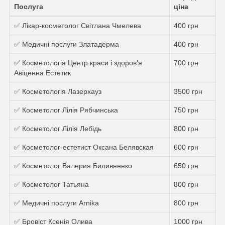
Послуга
ціна
✅ Лікар-косметолог Світлана Чмелева
400 грн
✅ Медичні послуги Златадерма
400 грн
✅ Косметологія Центр краси і здоров'я
700 грн
Авіценна Естетик
✅ Косметологія Лазерхауз
3500 грн
✅ Косметолог Лілія Рябчинська
750 грн
✅ Косметолог Лілія Лебідь
800 грн
✅ Косметолог-естетист Оксана Белявская
600 грн
✅ Косметолог Валерия Биливненко
650 грн
✅ Косметолог Татьяна
800 грн
✅ Медичні послуги Arnika
800 грн
✅ Бровіст Ксенія Олива
1000 грн