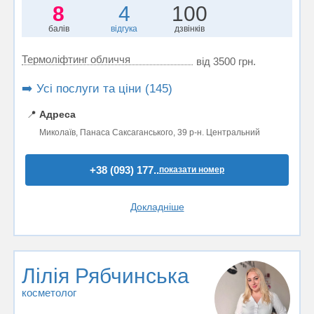
8
4
100
балів
відгука
дзвінків
Термоліфтинг обличчя
від 3500 грн.
➡️ Усі послуги та ціни (145)
📍
Адреса
Миколаїв, Панаса Саксаганського, 39 р-н. Центральний
+38 (093) 177..
показати номер
Докладніше
Лілія Рябчинська
косметолог