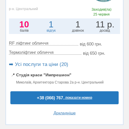
р-н. Центральний
Заходив(ла)
25 червня
10
1
1
11 р.
балів
відгук
дзвінок
досвід
RF ліфтинг обличчя
від 600 грн.
Термоліфтинг обличчя
від 650 грн.
➡️ Усі послуги та ціни (20)
📍
Студія краси "Импрешион"
Миколаїв, Архитектора Старова 2а р-н. Центральний
+38 (066) 767..
показати номер
Докладніше