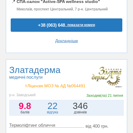
📍
СПА-салон "Active-SPA wellness studio"
Миколаїв, проспект Центральний, 7 р-н. Центральний
+38 (063) 648..
показати номер
Докладніше
Златадерма
медичні послуги
⚕️Ліцензія МОЗ № АД №064491
р-н. Заводський
Заходив(ла)
21 липня
9.8
22
346
балів
відгука
дзвінків
Термоліфтинг обличчя
від 400 грн.