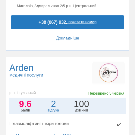
Миколаїв, Адмиральская 2/5 р-н. Центральний
+38 (067) 932..
показати номер
Докладніше
Arden
медичні послуги
р-н. Інгульський
Перевірено
5 червня
9.6
2
100
балів
відгука
дзвінків
Плазмоліфтинг шкіри голови
✔️