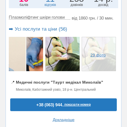
балів
відгуків
дзвінків
досвід
Плазмоліфтинг шкіри голови
від 1860 грн. / 30 мин.
➡️ Усі послуги та ціни (56)
29 фото
📍
Медичні послуги "Таурт медікал Миколаїв"
Миколаїв, Каботажний узвіз, 18 р-н. Центральний
+38 (063) 944..
показати номер
Докладніше