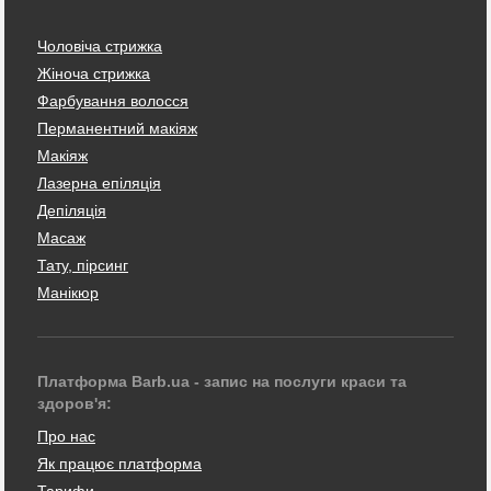
Чоловіча стрижка
Жіноча стрижка
Фарбування волосся
Перманентний макіяж
Макіяж
Лазерна епіляція
Депіляція
Масаж
Тату, пірсинг
Манікюр
Платформа Barb.ua - запис на послуги краси та
здоров'я:
Про нас
Як працює платформа
Тарифи