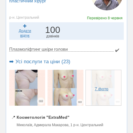
пластичний хірург
р-н. Центральний
Перевірено
8 червня
100
Додати
відгук
дзвінків
Плазмоліфтинг шкіри голови
✔️
➡️ Усі послуги та ціни (23)
7 фото
📍
Косметологія "ExtraMed"
Миколаїв, Адмирала Макарова, 1 р-н. Центральний