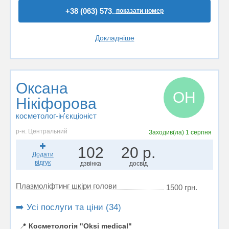
+38 (063) 573..
показати номер
Докладніше
Оксана
ОН
Нікіфорова
косметолог-ін'єкціоніст
р-н. Центральний
Заходив(ла)
1 серпня
102
20 р.
Додати
відгук
дзвінка
досвід
Плазмоліфтинг шкіри голови
1500 грн.
➡️ Усі послуги та ціни (34)
📍
Косметологія "Oksi medical"