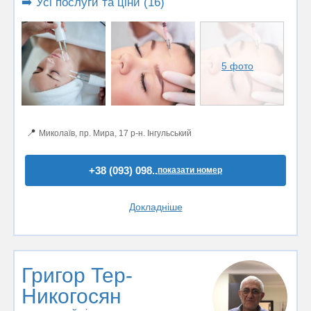
➡️ Усі послуги та ціни (16)
5 фото
📍
Миколаїв, пр. Мира, 17 р-н. Інгульський
+38 (093) 098..
показати номер
Докладніше
Григор Тер-
Никогосян