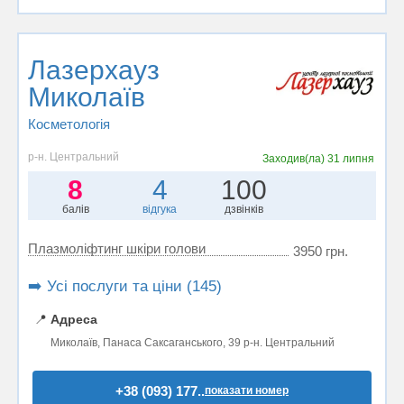
Лазерхауз
Миколаїв
Косметологія
р-н. Центральний
Заходив(ла)
31 липня
8
4
100
балів
відгука
дзвінків
Плазмоліфтинг шкіри голови
3950 грн.
➡️ Усі послуги та ціни (145)
📍
Адреса
Миколаїв, Панаса Саксаганського, 39 р-н. Центральний
+38 (093) 177..
показати номер