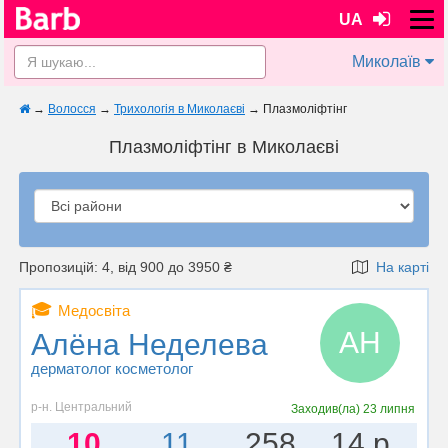
UA
Миколаїв
→
Волосся
→
Трихологія в Миколаєві
→
Плазмоліфтінг
Плазмоліфтінг в Миколаєві
Пропозицій: 4, від 900 до 3950 ₴
На карті
🎓
Медосвіта
АН
Алёна Неделева
дерматолог косметолог
р-н. Центральний
Заходив(ла)
23 липня
10
11
258
14 р.