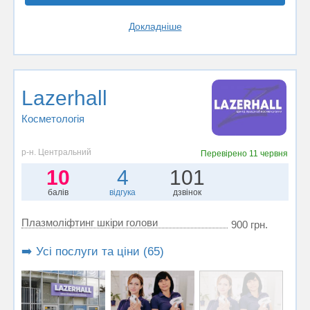
Докладніше
Lazerhall
Косметологія
р-н. Центральний
Перевірено
11 червня
10
4
101
балів
відгука
дзвінок
Плазмоліфтинг шкіри голови
900 грн.
➡️ Усі послуги та ціни (65)