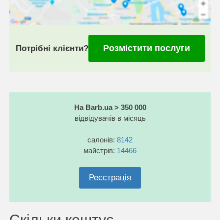
Розмістити послуги
Потрібні клієнти?
На Barb.ua > 350 000
відвідувачів в місяць
салонів:
8142
майстрів:
14466
Реєстрація
Скільки коштує