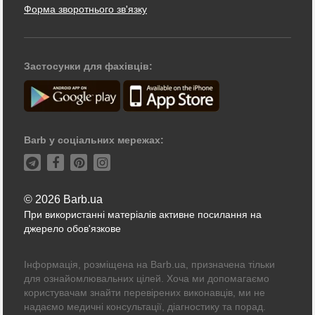
Форма зворотнього зв'язку
Застосунки для фахівців:
Barb у соціальних мережах:
© 2026 Barb.ua
При використанні матеріалів активне посилання на
джерело обов'язкове
Інформація, розміщена на Barb.ua, призначена тільки
для ознайомлювальних цілей. Хоча ми допомагаємо
користувачам знайти перевірених виконавців, ми не
надаємо медичні консультації, діагностику та порад.