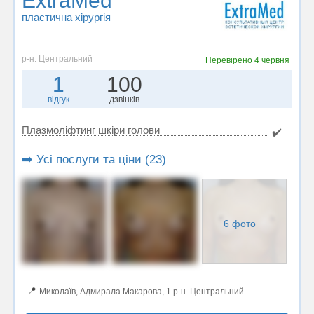
ExtraMed
пластична хірургія
р-н. Центральний
Перевірено
4 червня
1
100
відгук
дзвінків
Плазмоліфтинг шкіри голови
✔️
➡️ Усі послуги та ціни (23)
6 фото
📍
Миколаїв, Адмирала Макарова, 1 р-н. Центральний