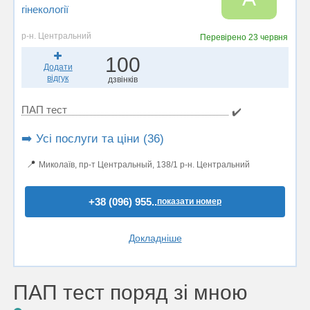
гінекології
р-н. Центральний
Перевірено
23 червня
100
Додати
відгук
дзвінків
ПАП тест
✔️
➡️ Усі послуги та ціни (36)
📍
Миколаїв, пр-т Центральный, 138/1 р-н. Центральний
+38 (096) 955..
показати номер
Докладніше
ПАП тест поряд зі мною