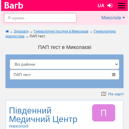
UA
Миколаїв
→
Здоров’я
→
Гінекологічні послуги в Миколаєві
→
Гінекологічна
діагностика
→
ПАП тест
ПАП тест в Миколаєві
ПАП тест
На карті
Південний
П
Медичний Центр
гінекології