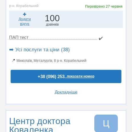
р-н. Корабельний
Перевірено
27 червня
100
Додати
відгук
дзвінків
ПАП тест
✔️
➡️ Усі послуги та ціни (38)
📍
Миколаїв, Металургів, 8 р-н. Корабельний
+38 (096) 253..
показати номер
Докладніше
Центр доктора
Ц
Коваленка