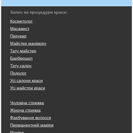
Запис на процедури краси:
Косметолог
Масажист
Перукар
Майстер манікюру
Тату майстер
Барбершоп
Тату салон
Подолог
Усі салони краси
Усі майстри краси
Чоловіча стрижка
Жіноча стрижка
Фарбування волосся
Перманентний макіяж
Макіяж