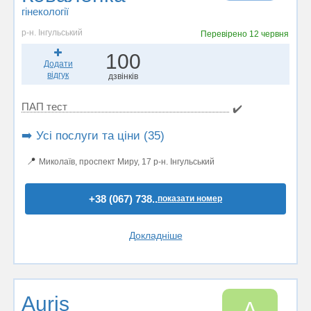
гінекології
р-н. Інгульський
Перевірено
12 червня
100
Додати
відгук
дзвінків
ПАП тест
✔️
➡️ Усі послуги та ціни (35)
📍
Миколаїв, проспект Миру, 17 р-н. Інгульський
+38 (067) 738..
показати номер
Докладніше
Auris
A